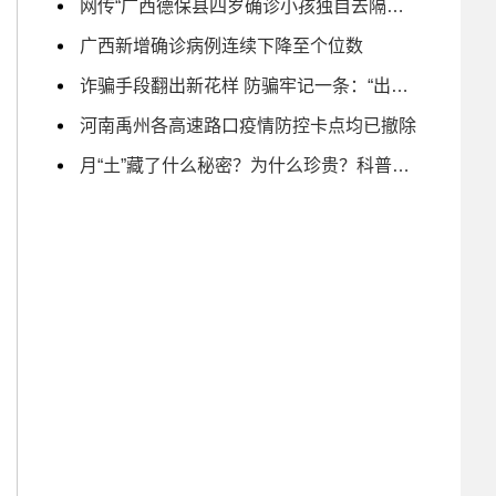
网传“广西德保县四岁确诊小孩独自去隔离” 为不实信息
广西新增确诊病例连续下降至个位数
诈骗手段翻出新花样 防骗牢记一条：“出钱免谈”
河南禹州各高速路口疫情防控卡点均已撤除
月“土”藏了什么秘密？为什么珍贵？科普专家这样说