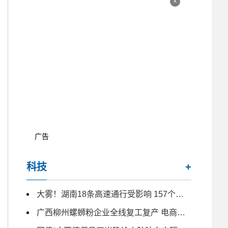
x
广告
科技
+
大雾！湖南18条高速通行受影响 157个收费站临时交通管制
广西柳州螺蛳粉企业全线复工复产 电商主播日夜带货