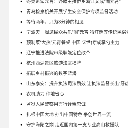
冬奥邂逅元宵：外籍主播侨乡浙江文成“闹元宵”
青岛检察机关开展学生安全保护专项监督活动
等待两年，只为8分钟的相见
宁波天一阁邀民众共乐“闹”元宵 猜灯谜等传统民俗
预制菜“大热”元宵餐桌 中国 “Z世代”成掌勺主力
辽宁推进法院审级职能定位改革
杭州西湖景区旅游法庭揭牌
拓展乡村振兴的数字蓝海
山东泰安：提升执法司法质效 让执法监督长出“牙齿
农机助力 种地省心
监狱人民警察用言行诠释忠诚
扎根中国大地 办出中国特色 争创世界一流
守护海陀之巅 走近国内第一支专业高山救援队