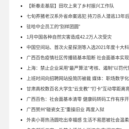
【新春走基层】田坎上来了乡村振兴工作队
七旬养猪老汉系外省命案逃犯 持刀杀人潜逃13年
驻哈中企员工的“别样团圆”
1月中国各种自然灾害造成42.2万人次受灾
中国空间站、首次火星探测等入选2021年度十大
广西百色疫情社区传播链基本阻断 社会面基本实
上海：禁止企业采用“最严算法”考核、遏制“以罚代
上班时间向招聘网站投简历被裁 媒体：职场数字
甘肃高校数百名大学生“云支教” “打卡”互动零距离
广西百色：社会面基本清零 健康码转码工作有序
广西贺州“碰瓷女王”重操旧业 再度入狱
外卖小哥热汤圆吃出幸福感 生活不易愿被社会温