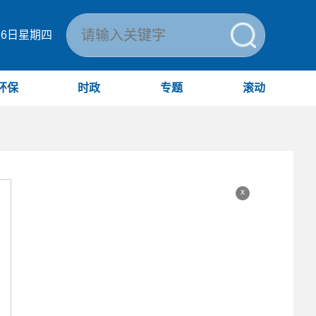
月6日星期四
环保
时政
专题
滚动
x