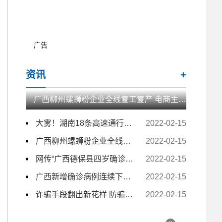
广告
资讯
+
广西柳州螺蛳粉企业全线复工复产 电商主播日夜带货
大雾！湖南18条高速通行受影响 157个收费站临时交通管制
2022-02-15
广西柳州螺蛳粉企业全线复工复产 电商主播日夜带货
2022-02-15
网传“广西德保县四岁确诊小孩独自去隔离” 为不实信息
2022-02-15
广西新增确诊病例连续下降至个位数
2022-02-15
诈骗手段翻出新花样 防骗牢记一条：“出钱免谈”
2022-02-15