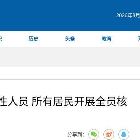
2026年8
识
历史
头条
教育
性人员 所有居民开展全员核
分享到：