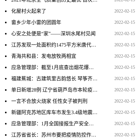
化屋村火起来了
2022-02-15
畲乡少年小雷的团圆年
2022-02-15
心安之处便是“家”——深圳水尾村见闻
2022-02-15
江苏发现一处面积约1475平方米唐代建筑基址
2022-02-15
青海共和县：发电放牧两相宜
2022-02-15
应急管理部：截至1月底查出烟花爆竹问题隐患28052项
2022-02-15
福建蕉城：古建筑里古韵悠长 琴筝齐鸣庆元宵
2022-02-15
单日新增28例 辽宁省葫芦岛市本轮疫情累计确诊89例
2022-02-15
一言不合放火烧家 任性女子被判刑
2022-02-15
新疆阿克苏地区库车市发生3.4级地震 震源深度7千米
2022-02-15
应急管理部：1月全国接报生产安全事故死亡超1100人
2022-02-15
江苏省省长：苏州市要把疫情防控作为头等大事、第一要务
2022-02-15