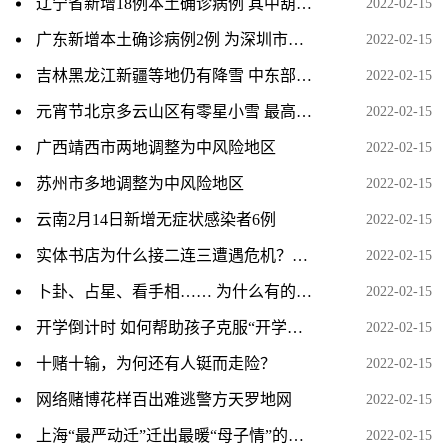
辽宁省新增18例本土确诊病例 其中葫芦岛市报告17例
2022-02-15
广东新增本土确诊病例2例 为深圳市报告
2022-02-15
吉林黑龙江新疆等地仍有降雪 中东部将再有大范围雨雪
2022-02-15
元宵节北京多云山区有零星小雪 最高气温仅零下1℃
2022-02-15
广西靖西市两地调整为中风险地区
2022-02-15
苏州市多地调整为中风险地区
2022-02-15
云南2月14日新增无症状感染者6例
2022-02-15
实体书店为什么接二连三遭遇危机？生存之道在哪
2022-02-15
卜卦、占星、看手相…… 为什么有的年轻人总想算一卦
2022-02-15
开学倒计时 如何帮助孩子克服“开学综合征”
2022-02-15
十赌十输，为何还有人铤而走险？
2022-02-15
网络赌博花样百出难逃警方天罗地网
2022-02-15
上海“最严动迁”迁出最暖“母子情”的背后
2022-02-15