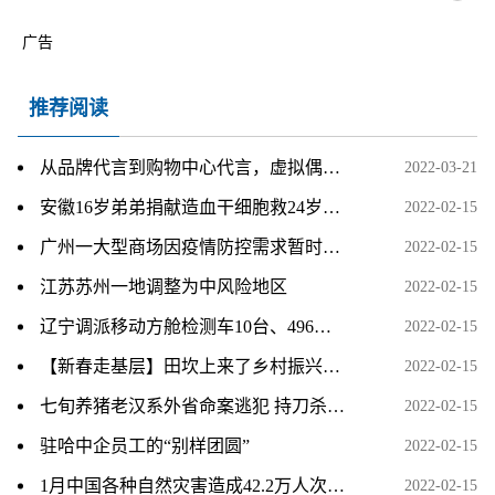
广告
推荐阅读
从品牌代言到购物中心代言，虚拟偶像的商业价值凸显
2022-03-21
安徽16岁弟弟捐献造血干细胞救24岁哥哥
2022-02-15
广州一大型商场因疫情防控需求暂时封闭
2022-02-15
江苏苏州一地调整为中风险地区
2022-02-15
辽宁调派移动方舱检测车10台、496人支援葫芦岛疫情防控
2022-02-15
【新春走基层】田坎上来了乡村振兴工作队
2022-02-15
七旬养猪老汉系外省命案逃犯 持刀杀人潜逃13年后宿迁落网
2022-02-15
驻哈中企员工的“别样团圆”
2022-02-15
1月中国各种自然灾害造成42.2万人次受灾
2022-02-15