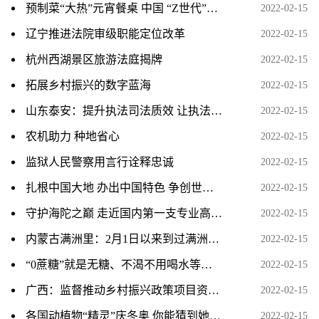
预制菜“大热”元宵餐桌 中国 “Z世代”成掌勺主力
2022-02-15
辽宁推进法院审级职能定位改革
2022-02-15
杭州西湖景区旅游法庭揭牌
2022-02-15
拓展乡村振兴的数字蓝海
2022-02-15
山东泰安：提升执法司法质效 让执法监督长出“牙齿”
2022-02-15
农机助力 种地省心
2022-02-15
监狱人民警察用言行诠释忠诚
2022-02-15
扎根中国大地 办出中国特色 争创世界一流
2022-02-15
守护海陀之巅 走近国内第一支专业高山救援队
2022-02-15
内蒙古满洲里：2月1日以来到过满洲里人员全部落实管控措施
2022-02-15
“0蔗糖”就是无糖、不渴不用喝水等谣言入选2021年度十大
2022-02-15
广西：监督推动乡村振兴政策项目资金落地见效
2022-02-15
各国动植物“精灵”庆冬奥 你能猜到她是谁吗？
2022-02-15