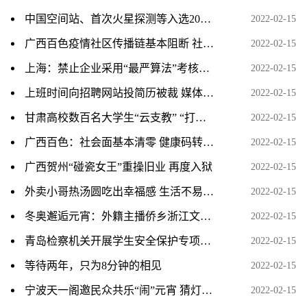
中国空间站、首次火星探测等入选2021年度十大科普事件
2022-02-15
广西百色疫情社区传播链基本阻断 社会面基本实现清零
2022-02-15
上海：禁止企业采用“最严算法”考核、遏制“以罚代管”
2022-02-15
上班时间向招聘网站投简历被裁 媒体：职场数字化管理别
2022-02-15
甘肃高校数百名大学生“云支教” “打卡”互动零距离育人
2022-02-15
广西百色：社会面基本清零 健康码转码工作有序开展
2022-02-15
广西贺州“碰瓷女王”重操旧业 再度入狱
2022-02-15
外卖小哥热汤圆吃出幸福感 生活不易愿被社会温柔以待
2022-02-15
冬奥邂逅元宵：外籍主播侨乡浙江文成“闹元宵”
2022-02-15
青岛检察机关开展学生安全保护专项监督活动
2022-02-15
等待两年，只为8分钟的相见
2022-02-15
宁波天一阁邀民众共乐“闹”元宵 猜灯谜等传统民俗受热捧
2022-02-15