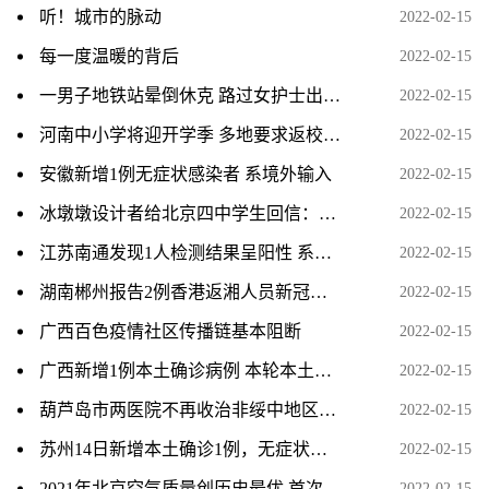
听！城市的脉动
2022-02-15
每一度温暖的背后
2022-02-15
一男子地铁站晕倒休克 路过女护士出手相救
2022-02-15
河南中小学将迎开学季 多地要求返校师生须核酸检测
2022-02-15
安徽新增1例无症状感染者 系境外输入
2022-02-15
冰墩墩设计者给北京四中学生回信：祝福可爱奋进的中国少
2022-02-15
江苏南通发现1人检测结果呈阳性 系外地返通人员
2022-02-15
湖南郴州报告2例香港返湘人员新冠肺炎确诊病例
2022-02-15
广西百色疫情社区传播链基本阻断
2022-02-15
广西新增1例本土确诊病例 本轮本土疫情累计报告确诊病例
2022-02-15
葫芦岛市两医院不再收治非绥中地区患者 就医患者闭环管理
2022-02-15
苏州14日新增本土确诊1例，无症状感染者3例 详情及轨迹公布
2022-02-15
2021年北京空气质量创历史最优 首次全面达标
2022-02-15