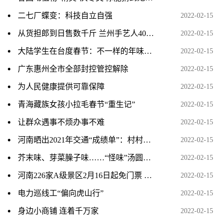
二七厂蝶变：科技自立自强
2022-02-15
从货担郎到日售数千斤 兰州手艺人40余载“滚”元宵留年
2022-02-15
大陆学生在台度春节：不一样的年味与团圆
2022-02-15
广东惠州全市全部封控管控解除
2022-02-15
为人民健康提供可靠保障
2022-02-15
青海藏族女孩小拉毛春节“重生记”
2022-02-15
让群众遇事不烦办事不难
2022-02-15
河南晒出2021年交通“成绩单”：村村通、户户通 农村公
2022-02-15
芥末味、芽菜臊子味……“怪味”汤圆求上桌，你会相中谁
2022-02-15
河南226家A级景区2月16日起免门票 含少林寺、龙门石窟等
2022-02-15
电力巡线工“偏向虎山行”
2022-02-15
身边小商铺 连着千万家
2022-02-15