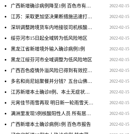
广西新增确诊病例降至1例 百色市有序解除管控
2022-02-15
江苏：采取更加坚决果断措施迅速打赢苏州疫情防控战
2022-02-15
深圳调整跨境货车内地接驳司机核酸检测为每日一检
2022-02-15
绥芬河市15日起全域转为低风险地区
2022-02-15
黑龙江省新增境外输入确诊病例1例
2022-02-15
黑龙江绥芬河市全域调整为低风险地区
2022-02-15
广西百色疫情外溢风险已得到有效控制 社区传播基本阻断
2022-02-15
多名和尚尼姑聚餐并分钱？五台山佛协：非本地僧众 已报警
2022-02-15
江苏新增本土确诊8例、本土无症状感染者4例 均在苏州
2022-02-15
元宵佳节雨雪再现 明日新一轮雨雪天气将来袭
2022-02-15
满洲里发现5例核酸阳性人员 所有居民开展全员核酸检测
2022-02-15
广西新增本土确诊病例1例 百色市报告
2022-02-15