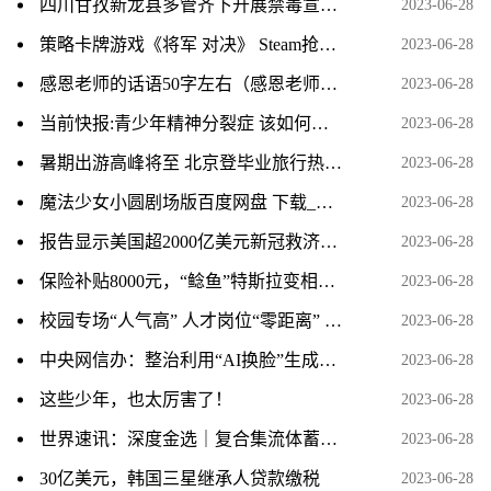
四川甘孜新龙县多管齐下开展禁毒宣传教育活动-环球通讯
2023-06-28
策略卡牌游戏《将军 对决》 Steam抢先体验已开启
2023-06-28
感恩老师的话语50字左右（感恩老师的话语50字）
2023-06-28
当前快报:青少年精神分裂症 该如何治疗？ 不仅需要重视药物、物理疗法，还要重视心理治疗
2023-06-28
暑期出游高峰将至 北京登毕业旅行热门目的地榜首
2023-06-28
魔法少女小圆剧场版百度网盘 下载_求魔法少女小圆剧场版百度云资源_信息
2023-06-28
报告显示美国超2000亿美元新冠救济金被浪费-焦点资讯
2023-06-28
保险补贴8000元，“鲶鱼”特斯拉变相降价清库存？
2023-06-28
校园专场“人气高” 人才岗位“零距离” 即时
2023-06-28
中央网信办：整治利用“AI换脸”生成涉未成年人低俗色情图片视频等问题
2023-06-28
这些少年，也太厉害了！
2023-06-28
世界速讯：深度金选｜复合集流体蓄势待发！宝明科技大手笔押注，能否成为业绩“救命稻草”？
2023-06-28
30亿美元，韩国三星继承人贷款缴税
2023-06-28