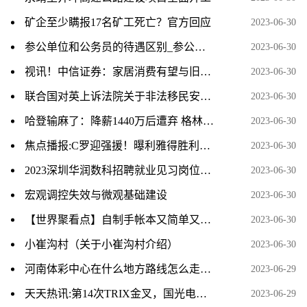
矿企至少瞒报17名矿工死亡？官方回应
2023-06-30
参公单位和公务员的待遇区别_参公管理和公务员待遇_天天信息
2023-06-30
视讯！中信证券：家居消费有望与旧改相配合 带动存量更新需求
2023-06-30
联合国对英上诉法院关于非法移民安置计划的裁决表示欢迎 世界新消息
2023-06-30
哈登输麻了：降薪1440万后遭弃 格林拒与他搭档 三年1.5亿没人给
2023-06-30
焦点播报:C罗迎强援！曝利雅得胜利签国米中场达协议 3年合同狂赚1亿欧
2023-06-30
2023深圳华润数科招聘就业见习岗位一览 环球短讯
2023-06-30
宏观调控失效与微观基础建设
2023-06-30
【世界聚看点】自制手帐本又简单又漂亮（自己动手做一本可爱满分的手帐本吧）
2023-06-30
小崔沟村（关于小崔沟村介绍）
2023-06-30
河南体彩中心在什么地方路线怎么走_河南体彩中心的具体地址是哪里
2023-06-29
天天热讯:第14次TRIX金叉，国光电气买入胜率如何？看数据说n
2023-06-29