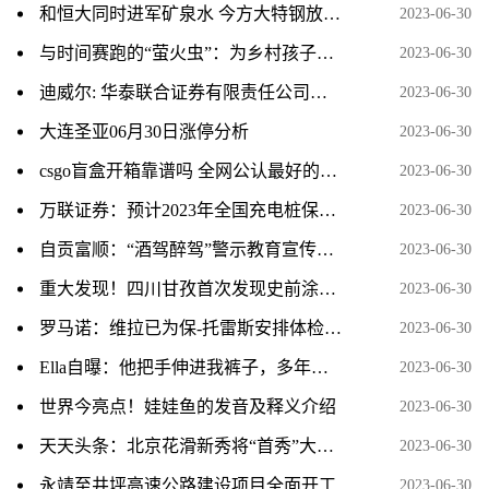
和恒大同时进军矿泉水 今方大特钢放弃“卖水” 拟挂牌转让相关子公司_天天观天下
2023-06-30
与时间赛跑的“萤火虫”：为乡村孩子点亮梦想
2023-06-30
迪威尔: 华泰联合证券有限责任公司关于南京迪威尔高端制造股份有限公司核心技术人员离职的核查意见_世界热资讯
2023-06-30
大连圣亚06月30日涨停分析
2023-06-30
csgo盲盒开箱靠谱吗 全网公认最好的csgo开箱网站盘点
2023-06-30
万联证券：预计2023年全国充电桩保有量将超过1050万台_热闻
2023-06-30
自贡富顺：“酒驾醉驾”警示教育宣传进企业|世界要闻
2023-06-30
重大发现！四川甘孜首次发现史前涂绘类岩画群-焦点速递
2023-06-30
罗马诺：维拉已为保-托雷斯安排体检，转会费3500万欧加浮动
2023-06-30
Ella自曝：他把手伸进我裤子，多年后才知道，两个妹妹同样被侵犯
2023-06-30
世界今亮点！娃娃鱼的发音及释义介绍
2023-06-30
天天头条：北京花滑新秀将“首秀”大奖赛
2023-06-30
永靖至井坪高速公路建设项目全面开工
2023-06-30