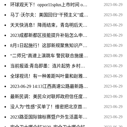
环球观天下！oppor11splus上市时间 oppor11splus
2023-06-29
马丁·沃尔夫：美国回归“干预主义”或事与愿违 环球短讯
2023-06-29
天天快消息！降雨结束，青岛明后天晴天相伴！高温天气回归，明天最高气温33℃
2023-06-29
2023成都新都区技能提升补贴怎么申请？
2023-06-29
8月1日起施行！这部新规聚焦知识产权领域反垄断重难点问题_焦点速看
2023-06-29
“二师兄”高速上演跳车 警民联合施援手|天天热门
2023-06-29
当前报道:青岛即墨：连片起势 乡村振兴展现新图景
2023-06-29
全球视讯！有一种差距叫叶童和赵雅芝，白娘子30年后，两人现状成天壤之别
2023-06-29
2023-06-29 14:13江西高速公路最新路况实时播报 全球信息
2023-06-29
最新民调：美民众对联邦政府信任度降至20年来最低水平 全球头条
2023-06-29
没人为“性感”买单了！维密把北京首店都关了_全球时快讯
2023-06-29
2023路亚国际锦标赛暨户外生活嘉年华东平湖站即将开启
2023-06-29