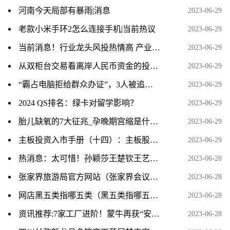
河南今天局部有暴雨|消息
2023-06-29
老款小米手环2怎么连接手机|当前热议
2023-06-29
当前消息！行业龙头风投热情高 产业基金如雨后春笋
2023-06-29
从双柜台交易看离岸人民币资金的投资逻辑 环球热文
2023-06-29
“霸占电脑拒给群众办证”，3人被追责问责！ 天天短讯
2023-06-29
2024 QS排名：绿卡对留学影响？
2023-06-29
胎儿缺氧的7大征兆_孕晚期宫缩是什么感觉|聚看点
2023-06-29
主板投资入市手册（十四）：主板股票交易机制（二） 观速讯
2023-06-29
热消息：太可惜！孙颖莎王楚钦王艺迪林高远同区，栋曼首轮VS梁靖崑钱天一
2023-06-28
张家界旅游局官方网站（张家界会议旅游网）
2023-06-28
网店黑五类指哪五类（黑五类指哪五类） 环球今亮点
2023-06-28
资讯推荐:7家工厂进阶！蒙牛再获“安全生产标准化一级企业”
2023-06-28