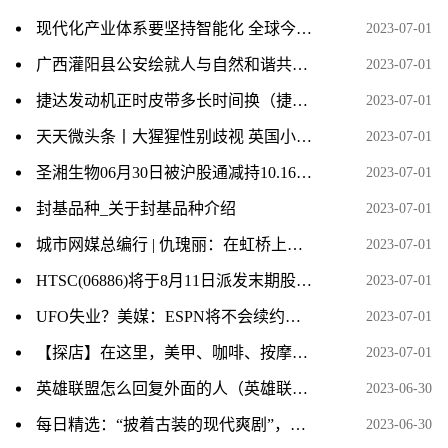
现代化产业体系要坚持智能化 全球今热点
2023-07-01
广西灌阳县公安绘就人与自然和谐共生好“警色”
2023-07-01
捷达发动机正时皮带多长时间换（捷达发动机正时皮带多久换一次？） 全球今日讯
2023-07-01
天天微头条丨大猩猩性别歧视 英国小报遭头版制裁
2023-07-01
圣湘生物06月30日被沪股通减持10.16万股
2023-07-01
封基品种_关于封基品种介绍
2023-07-01
城市网媒总编行 | 仇瑰丽：在虹桥上散步、游玩，让人流连忘返
2023-07-01
HTSC(06886)将于8月11日派发末期股息每10股4.50元-全球今头条
2023-07-01
UFO失业？美媒：ESPN将不会续约文斯-卡特
2023-07-01
【探店】在这里，美甲、咖啡、按摩、会议室……统统免费
2023-07-01
英雄联盟怎么回复外面的人（英雄联盟怎么回复私聊）
2023-06-30
每日精选：“披着古装的现代爽剧”，白敬亭宋轶主演《长风渡》借老套路“先婚后爱”掳获观众
2023-06-30