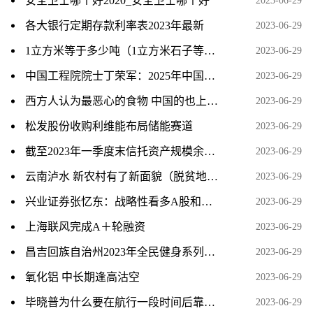
安全卫士哪个好2020_安全卫士哪个好
2023-06-29
各大银行定期存款利率表2023年最新
2023-06-29
1立方米等于多少吨（1立方米石子等于多少吨）
2023-06-29
中国工程院院士丁荣军：2025年中国新能源汽车销量将达1500万辆
2023-06-29
西方人认为最恶心的食物 中国的也上榜了!
2023-06-29
松发股份收购利维能布局储能赛道
2023-06-29
截至2023年一季度末信托资产规模余额为21.22万亿元 利润同比增长75.23%【附信托行业分析】
2023-06-29
云南泸水 新农村有了新面貌（脱贫地区回访）
2023-06-29
兴业证券张忆东：战略性看多A股和美股科技行情 港股宜被当作“债市”
2023-06-29
上海联风完成A＋轮融资
2023-06-29
昌吉回族自治州2023年全民健身系列赛事活动将于7月举办 快讯
2023-06-29
氧化铝 中长期逢高沽空
2023-06-29
毕晓普为什么要在航行一段时间后靠岸?（毕晓普）
2023-06-29