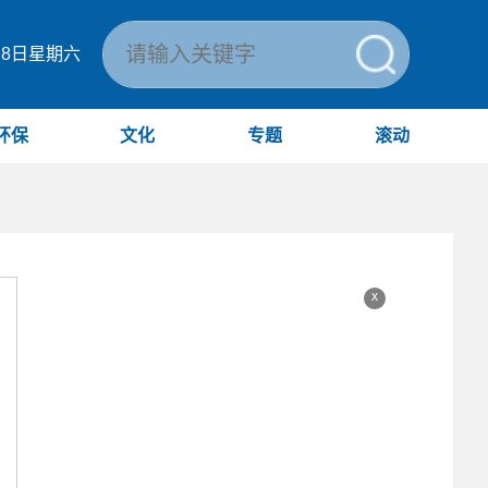
月8日星期六
环保
文化
专题
滚动
x