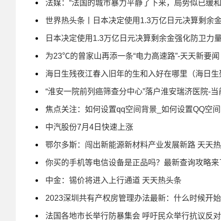
法媒：“法国的城市暴力平静了下来，局势似已缓和
世界热头条丨日本决定使用1.3万亿日元决算剩余
日本决定使用1.3万亿日元决算剩余金强化防卫力
为23℃的曾家山再添一条“电力高速路”-天天新要闻
海日生残夜江春入旧年的生和入好在哪里（海日生
“淮安一院前列癌筛查分中心”落户淮安瑞济医院-当
焦点关注：如何设置qq空间背景_如何设置QQ空
中汽股份7月4日快速上涨
鄂尔多斯：闯出新能源新材料产业发展新路 天天
你买的手机等电信设备是正品吗？最新查询攻略来
中金：锡价将进入上行通道 天天热头条
2023深圳共有产权房管理办法最新：什么时候开始
法国各地市长举行防暴集会 呼吁民众举行抗议反对