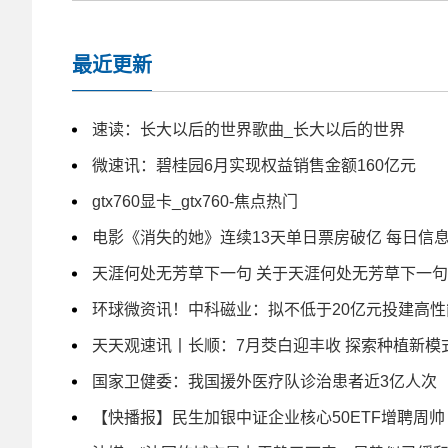
最近更新
速读：长大以后的世界歌曲_长大以后的世界
微速讯：碧桂园6月实现权益销售金额160亿元
gtx760显卡_gtx760-焦点热门
电影《消失的她》连续13天单日票房破亿 每日信
天涯何处无芳草下一句 关于天涯何处无芳草下一句
环球微资讯！中科磁业：拟不低于20亿元投建高
天天观速讯丨长顺：7月茭白迎丰收 探索种植新模
国家卫健委：我国援外医疗队诊治患者近3亿人次
【快播报】民生加银中证企业核心50ETF增聘周帅