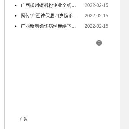
广西柳州螺蛳粉企业全线复工复产 电商主播日夜带货
2022-02-15
网传“广西德保县四岁确诊小孩独自去隔离” 为不实信息
2022-02-15
广西新增确诊病例连续下降至个位数
2022-02-15
x
广告