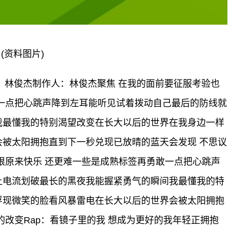
(资料图片)
曲：林俊杰制作人：林俊杰聚焦 在我的面前要征服考验也
一点把心跳声降到左耳能听见试着拨动自己最后的防线就
我最懂我的特别渴望改变在长大以后的世界在我身边一样
被太阳拥抱直到下一秒兑现已放晴的蓝天会发现 不思议
限原来快乐 还更难一些是成熟标签再勇敢一点把心跳声
让电流划破最长的黑夜我能握紧勇气的瞬间我最懂我的特
浮现微笑的脸看风暴雷电在长大以后的世界会被太阳拥抱
的改变Rap：看镜子里的我 想成为更好的我年轻正拥抱