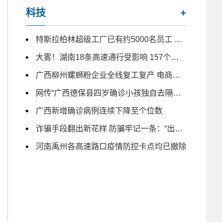
科技
+
特斯拉柏林超级工厂已有约5000名员工 未来几月仍计划大量招人
大雾！湖南18条高速通行受影响 157个收费站临时交通管制
广西柳州螺蛳粉企业全线复工复产 电商主播日夜带货
网传“广西德保县四岁确诊小孩独自去隔离” 为不实信息
广西新增确诊病例连续下降至个位数
诈骗手段翻出新花样 防骗牢记一条：“出钱免谈”
河南禹州各高速路口疫情防控卡点均已撤除