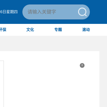
月6日星期四
环保
文化
专题
滚动
x