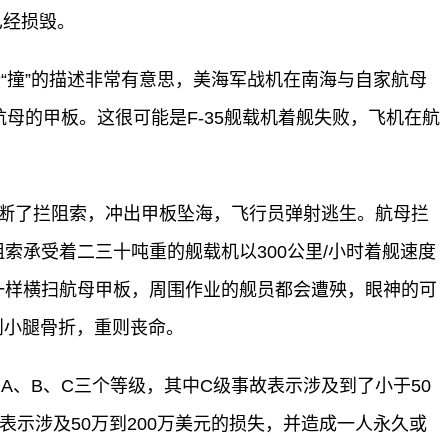
已经损毁。
“撞”的描述非常有意思，美海军战机在南海与自家航母
森”号航母的甲板。这很可能是F-35舰载机着舰失败，飞机在航
。
时拉断了拦阻索，冲出甲板坠海，飞行员弹射逃生。航母拦
索承受着二三十吨重的舰载机以300公里/小时着舰速度
一样横扫航母甲板，周围作业的舰员都会遭殃，眼神的可
则小腿骨折，重则丧命。
A、B、C三个等级，其中C级事故表示涉及到了小于50
表示涉及50万到200万美元的损失，并造成一人永久或