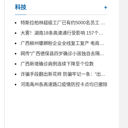
科技
+
特斯拉柏林超级工厂已有约5000名员工 未来几月仍计划大量招人
大雾！湖南18条高速通行受影响 157个收费站临时交通管制
广西柳州螺蛳粉企业全线复工复产 电商主播日夜带货
网传“广西德保县四岁确诊小孩独自去隔离” 为不实信息
广西新增确诊病例连续下降至个位数
诈骗手段翻出新花样 防骗牢记一条：“出钱免谈”
河南禹州各高速路口疫情防控卡点均已撤除