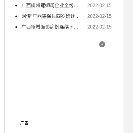
广西柳州螺蛳粉企业全线复工复产 电商主播日夜带货
2022-02-15
网传“广西德保县四岁确诊小孩独自去隔离” 为不实信息
2022-02-15
广西新增确诊病例连续下降至个位数
2022-02-15
x
广告