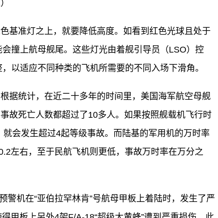
统）
绿色基准灯之上，就要降低高度。如看到红色光球且处于
会撞上航母舰尾。这些灯光由着舰引导员（LSO）控
整，以适应不同种类的飞机所需要的不同入场下滑角。
。根据统计，在近二十多年的时间里，美国海军航空母舰
的事故死亡人数都超过了10多人。如果按照舰载机飞行时
，就会发生超过4起等级事故。而陆基的军用机的万时率
0.2左右，至于民航飞机则更低，事故万时率在万分之
”空中预警机在“亚伯拉罕林肯”号航母甲板上着陆时，发生了严
得甲板上另外4架F/A-18“超级大黄蜂”遭到严重损伤，此