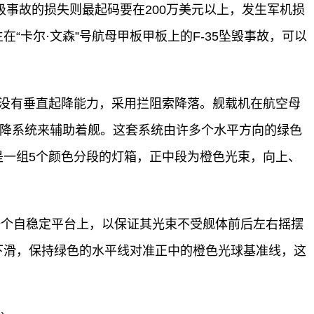
级事故的损失则最起码要在200万美元以上，发生军机损
“卡尔·文森”号航母甲板甲板上的F-35坠毁事故，可以
机，没有垂直起降能力，采用拦阻索降落。舰载机在航空母
助降系统来辅助着舰。这套系统由许多个水平方向的绿色
是一组5个颜色分段的灯箱，正中段为橙色光束，向上、
一个自稳定平台上，以保证其光束不受舰体前后左右摇摆
下滑，保持绿色的水平线对准正中的橙色光球基准线，这