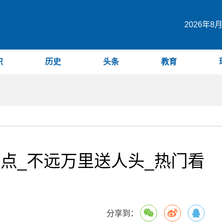
2026年8
识
历史
头条
教育
地点_不远万里送人头_热门看
分享到：