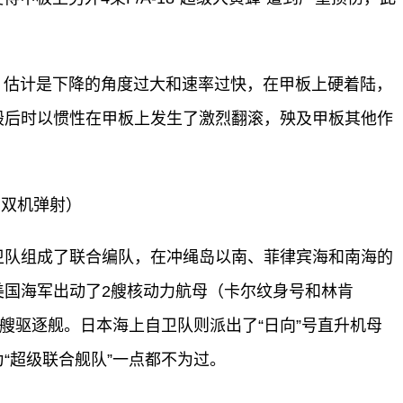
板，估计是下降的角度过大和速率过快，在甲板上硬着陆，
毁后时以惯性在甲板上发生了激烈翻滚，殃及甲板其他作
母双机弹射）
自卫队组成了联合编队，在冲绳岛以南、菲律宾海和南海的
美国海军出动了2艘核动力航母（卡尔纹身号和林肯
5艘驱逐舰。日本海上自卫队则派出了“日向”号直升机母
“超级联合舰队”一点都不为过。