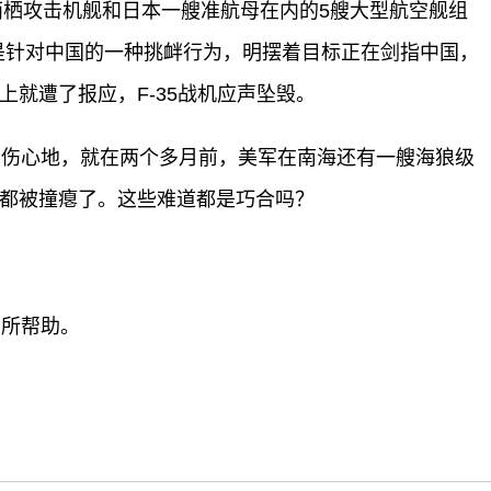
两栖攻击机舰和日本一艘准航母在内的5艘大型航空舰组
是针对中国的一种挑衅行为，明摆着目标正在剑指中国，
上就遭了报应，F-35战机应声坠毁。
的伤心地，就在两个多月前，美军在南海还有一艘海狼级
艏都被撞瘪了。这些难道都是巧合吗？
有所帮助。
标签：