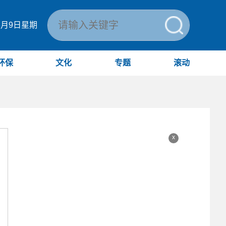
年8月9日星期
环保
文化
专题
滚动
x