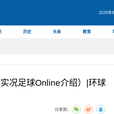
2026
识
历史
头条
教育
于实况足球Online介绍）|环球
分享到：