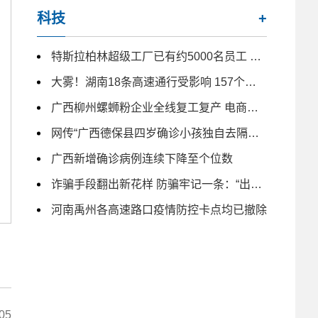
科技
+
特斯拉柏林超级工厂已有约5000名员工 未来几月仍计划大量招人
大雾！湖南18条高速通行受影响 157个收费站临时交通管制
广西柳州螺蛳粉企业全线复工复产 电商主播日夜带货
网传“广西德保县四岁确诊小孩独自去隔离” 为不实信息
广西新增确诊病例连续下降至个位数
诈骗手段翻出新花样 防骗牢记一条：“出钱免谈”
河南禹州各高速路口疫情防控卡点均已撤除
05