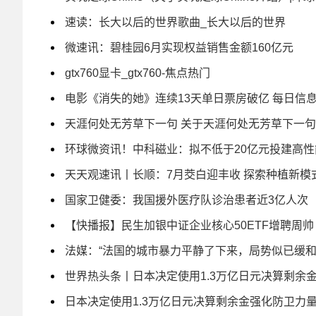
速读：长大以后的世界歌曲_长大以后的世界
微速讯：碧桂园6月实现权益销售金额160亿元
gtx760显卡_gtx760-焦点热门
电影《消失的她》连续13天单日票房破亿 每日信
天涯何处无芳草下一句 关于天涯何处无芳草下一句
环球微资讯！中科磁业：拟不低于20亿元投建高
天天观速讯丨长顺：7月茭白迎丰收 探索种植新模
国家卫健委：我国援外医疗队诊治患者近3亿人次
【快播报】民生加银中证企业核心50ETF增聘周帅
法媒：“法国的城市暴力平静了下来，局势似已缓和
世界热头条丨日本决定使用1.3万亿日元决算剩余
日本决定使用1.3万亿日元决算剩余金强化防卫力