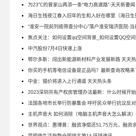
为23℃的曾家山再添一条“电力高速路”-天天新要闻
海日生残夜江春入旧年的生和入好在哪里（海日生
“淮安一院前列癌筛查分中心”落户淮安瑞济医院-当
焦点关注：如何设置qq空间背景_如何设置QQ空
中汽股份7月4日快速上涨
鄂尔多斯：闯出新能源新材料产业发展新路 天天
你买的手机等电信设备是正品吗？最新查询攻略来
中金：锡价将进入上行通道 天天热头条
2023深圳共有产权房管理办法最新：什么时候开始
法国各地市长举行防暴集会 呼吁民众举行抗议反对
主机声音大 如何消除（电脑主机声音大怎么解决）
世界观点：惠博普：融资净偿还51.75万元，融资余额1
昆明夜生活指数全国排名第14 环球速讯