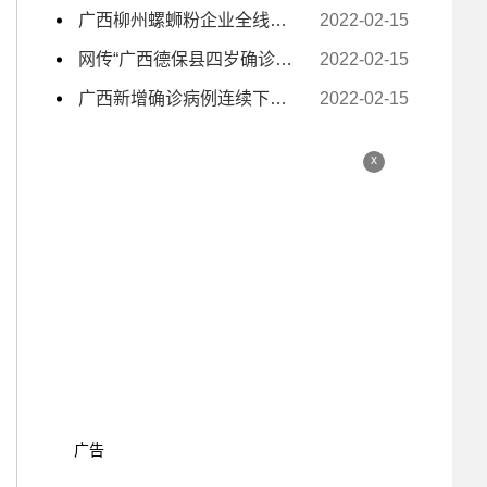
广西柳州螺蛳粉企业全线复工复产 电商主播日夜带货
2022-02-15
网传“广西德保县四岁确诊小孩独自去隔离” 为不实信息
2022-02-15
广西新增确诊病例连续下降至个位数
2022-02-15
x
广告