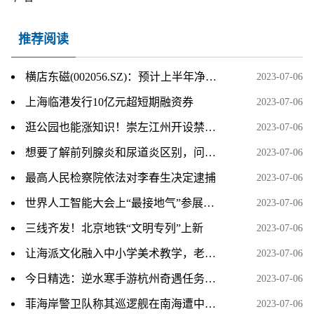
推荐阅读
横店东磁(002056.SZ)：预计上半年净利润同比增长48%～58%
2023-07-06
上海临港发行10亿元超短期融资券
2023-07-06
逛公园也能涨知识！崇左江州开设禁毒主题公园
2023-07-06
想要了解前列腺炎和尿道炎区别，问诊可以到江西抚州博大男科医院
2023-07-06
最高人民检察院依法对李春生决定逮捕
2023-07-06
世界人工智能大会上“最接地气”参展商：中西部县域数字就业中心组团亮相
2023-07-06
三线齐发！北京地铁“文明专列”上新
2023-07-06
让海派文化融入中小学美术教学，老师们这样说……
2023-07-06
今日精选：逆水寒手游杭州奇遇任务视频攻略分享
2023-07-06
菲海岸警卫队称其巡逻舰在南海遭中国海警船“危险阻挠”，外交部回应 天天热讯
2023-07-06