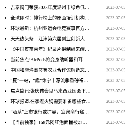
吉泰阀门荣获2023年度温州市绿色低碳工厂
2023-07-05
全球即时：排行榜上的原画培训机构课程价格一般学费多少
2023-07-05
环球最新：杭州亚运会电竞赛事官方用机 iQOO 11S 正式发布
2023-07-05
天天热头条丨江津第六届创业创新大赛复赛举行 15个项目胜出
2023-07-05
《中国疫苗百年》纪录片摄制组来醴取材 环球时快讯
2023-07-05
当前焦点!AirPods将变身助听器和耳温枪！下一代改为USB-C接口
2023-07-05
中国和摩洛哥签署农业合作谅解备忘录-世界观热点
2023-07-05
“夏”一站，“趣”休宁丨漂流季重磅福利来袭！冲冲冲！-世界热议
2023-07-05
焦点简讯:张庆伟会见马来西亚国会下议院副议长刘强燕一行
2023-07-05
环球报道:在家煮火锅需要准备哪些食材清单
2023-07-05
“酒系”上市银行或扩容，宜宾商行递表港交所
2023-07-05
【当前独家】168元网红泡面桶被炒至千元，深圳市监局回应
2023-07-05