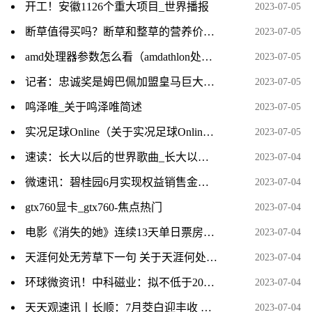
开工！安徽1126个重大项目_世界播报
2023-07-05
断草值得买吗？断草和整草的营养价值一样吗？_世界热点评
2023-07-05
amd处理器参数怎么看（amdathlon处理器怎么看型号）
2023-07-05
记者：忠诚奖是姆巴佩加盟皇马巨大阻碍 皇马不会付忠诚奖+宁愿等|世界热门
2023-07-05
鸣泽唯_关于鸣泽唯简述
2023-07-05
实况足球Online（关于实况足球Online介绍）|环球快讯
2023-07-05
速读：长大以后的世界歌曲_长大以后的世界
2023-07-04
微速讯：碧桂园6月实现权益销售金额160亿元
2023-07-04
gtx760显卡_gtx760-焦点热门
2023-07-04
电影《消失的她》连续13天单日票房破亿 每日信息
2023-07-04
天涯何处无芳草下一句 关于天涯何处无芳草下一句的介绍 热点在线
2023-07-04
环球微资讯！中科磁业：拟不低于20亿元投建高性能钕铁硼、节能电机磁瓦及粘结磁项目
2023-07-04
天天观速讯丨长顺：7月茭白迎丰收 探索种植新模式
2023-07-04