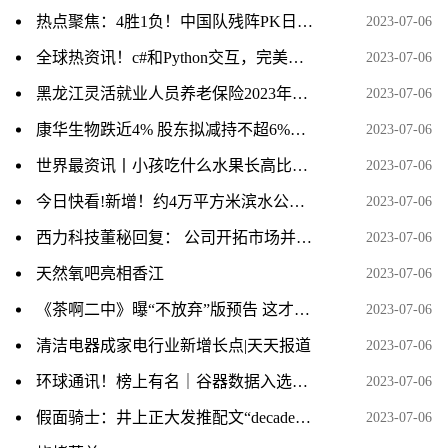
热点聚焦：4胜1负！中国队残阵PK日本全主力，男单爆冷出局、男双全军覆没
2023-07-06
全球热资讯！c#和Python交互，完美解决Python调用OpenCV等第三方库以及分发时需配置python环境的问题
2023-07-06
黑龙江灵活就业人员养老保险2023年缴费标准是多少 全球报资讯
2023-07-06
康华生物跌近4% 股东拟减持不超6%股份
2023-07-06
世界最资讯丨小孩吃什么水果长高比较好啊?
2023-07-06
今日快看!新增！约4万平方米滨水公园，就在这里！
2023-07-06
西力科技董秘回复： 公司开拓市场并取得更高市场份额的步伐从未停止，公司新产品研发情况请您关注相关公告 热资讯
2023-07-06
天然氧吧亮相香江
2023-07-06
《茶啊二中》曝“不放弃”版预告 这才是青春
2023-07-06
清洁电器成家电行业新增长点|天天报道
2023-07-06
环球通讯！榜上有名｜谷器数据入选2023工业互联网500强榜单
2023-07-06
假面骑士：井上正大发推配文“decade”，或将开启帝骑复活赛？粉丝说不要拍出21神主了 当前热点
2023-07-06