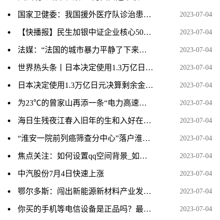
国家卫健委：我国援外医疗队诊治患者近3亿人次
2023-07-04
【快播报】民生加银中证企业核心50ETF增聘周帅 何江离任
2023-07-04
法媒：“法国的城市暴力平静了下来，局势似已缓和”
2023-07-04
世界热头条丨日本决定使用1.3万亿日元决算剩余金强化防卫力量
2023-07-04
日本决定使用1.3万亿日元决算剩余金强化防卫力量
2023-07-04
为23℃的曾家山再添一条“电力高速路”-天天新要闻
2023-07-04
海日生残夜江春入旧年的生和入好在哪里（海日生残夜江春入旧年生和入妙在何处） 环球速递
2023-07-04
“淮安一院前列癌筛查分中心”落户淮安瑞济医院-当前热点
2023-07-04
焦点关注：如何设置qq空间背景_如何设置QQ空间背景音乐
2023-07-04
中汽股份7月4日快速上涨
2023-07-04
鄂尔多斯：闯出新能源新材料产业发展新路 天天热门
2023-07-04
你买的手机等电信设备是正品吗？最新查询攻略来了
2023-07-04