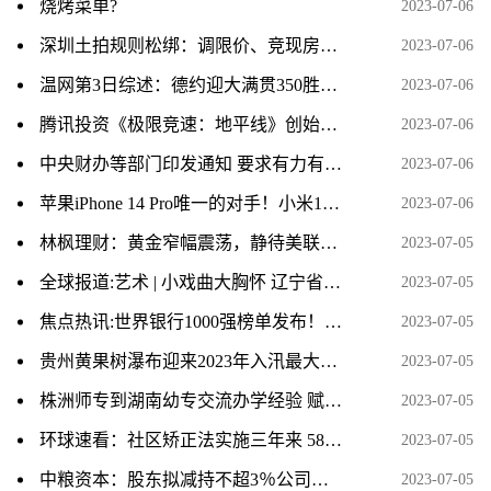
烧烤菜单?
2023-07-06
深圳土拍规则松绑：调限价、竞现房、不竞“保”
2023-07-06
温网第3日综述：德约迎大满贯350胜，张帅惨遭巡回赛12连败 每日头条
2023-07-06
腾讯投资《极限竞速：地平线》创始人新工作室 打造全新3A 当前关注
2023-07-06
中央财办等部门印发通知 要求有力有序有效推广“千万工程”经验
2023-07-06
苹果iPhone 14 Pro唯一的对手！小米13官网的评价数已破百万|环球播资讯
2023-07-06
林枫理财：黄金窄幅震荡，静待美联储指引方向-今日热议
2023-07-05
全球报道:艺术 | 小戏曲大胸怀 辽宁省第二届地方戏曲小戏展演开幕
2023-07-05
焦点热讯:世界银行1000强榜单发布！10家中国银行进入20强
2023-07-05
贵州黄果树瀑布迎来2023年入汛最大水量 当前关注
2023-07-05
株洲师专到湖南幼专交流办学经验 赋能职业教育高质量发展
2023-07-05
环球速看：社区矫正法实施三年来 58万人次社区矫正对象接受就业或就学指导
2023-07-05
中粮资本：股东拟减持不超3％公司股份
2023-07-05