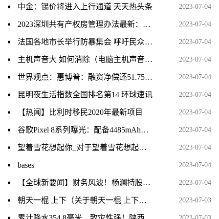
中金：锡价将进入上行通道 天天热头条
2023-07-04
2023深圳共有产权房管理办法最新：什么时候开始实施？-看热讯
2023-07-04
法国各地市长举行防暴集会 呼吁民众举行抗议反对暴力和抢劫 全球短讯
2023-07-04
主机声音大 如何消除（电脑主机声音大怎么解决）
2023-07-04
世界观点：惠博普：融资净偿还51.75万元，融资余额1.35亿元（07-03）
2023-07-04
昆明夜生活指数全国排名第14 环球速讯
2023-07-04
【热闻】比利时移民2020年最新项目
2023-07-04
谷歌Pixel 8系列曝光：配备4485mAh电池 24W快充_当前简讯
2023-07-04
望着雪花想起你_对于望着雪花想起你简单介绍 前沿热点
2023-07-04
bases
2023-07-04
【全球新要闻】财务风波！杨澜持股公司270万财产被冻结，实控企业超80家
2023-07-04
朝天一棍 上下（关于朝天一棍 上下介绍） 当前资讯
2023-07-03
累计降水354.8毫米，致灾性强！陕西汉中暴雨为何这么强？
2023-07-03