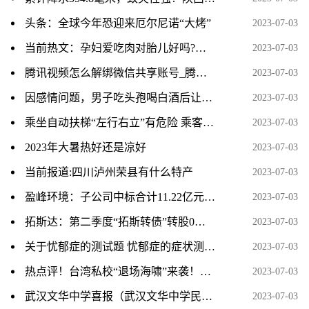
头条：全球今年恐迎来厄尔尼诺“大烤”
2023-07-03
当前热文：孕妇爱吃肉对胎儿好吗?会不会出现巨大儿呢?
2023-07-03
腾讯视频怎么解绑微信共享账号_腾讯视频怎么解绑手机号
2023-07-03
因感情问题，男子吃头孢喝白酒后让女子吃头孢，两次强奸女子并残忍烧伤女子，被检方提起公诉 焦点速看
2023-07-03
乘坐自动扶梯“左行右立”有危险 乘客不能太有“素质”|当前聚焦
2023-07-03
2023年大暑热好还是凉好
2023-07-03
当前报道:四川泸州荣县有什么特产
2023-07-03
盈峰环境：子公司中标合计11.22亿元生活垃圾分类一体化项目和城乡环卫一体化采购项目 天天快看
2023-07-03
拓斯达：第二季度“拓斯转债”转股0股_世界速讯
2023-07-03
关于忧郁症的测试题 忧郁症的症状测试题-焦点资讯
2023-07-03
热点评！台湾私校“退场海啸”来袭！7月又有高校停办
2023-07-03
武汉文华中学喜报（武汉文华中学民办吗）-天天速递
2023-07-03