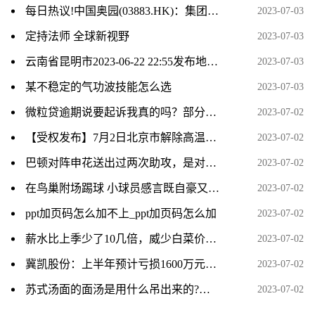
每日热议!中国奥园(03883.HK)：集团的逾九成房地产项目按计划及进度进行
2023-07-03
定持法师 全球新视野
2023-07-03
云南省昆明市2023-06-22 22:55发布地质灾害橙色预警
2023-07-03
某不稳定的气功波技能怎么选
2023-07-03
微粒贷逾期说要起诉我真的吗？部分还款有效果吗？_焦点播报
2023-07-02
【受权发布】7月2日北京市解除高温黄色预警信号-世界今日报
2023-07-02
巴顿对阵申花送出过两次助攻，是对阵单一对手并列最多的_资讯
2023-07-02
在鸟巢附场踢球 小球员感言既自豪又兴奋
2023-07-02
ppt加页码怎么加不上_ppt加页码怎么加
2023-07-02
薪水比上季少了10几倍，威少白菜价留快船冲冠，也给自己留了一手_当前快讯
2023-07-02
冀凯股份：上半年预计亏损1600万元–2100万元|世界微速讯
2023-07-02
苏式汤面的面汤是用什么吊出来的?要加香料吗?
2023-07-02