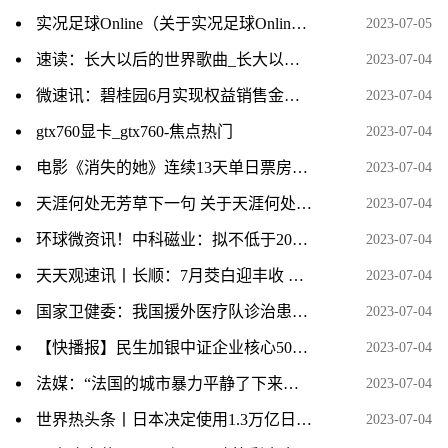
实况足球Online（关于实况足球Online介绍）|环球快讯
2023-07-05
速读：长大以后的世界歌曲_长大以后的世界
2023-07-04
微速讯：碧桂园6月实现权益销售金额160亿元
2023-07-04
gtx760显卡_gtx760-焦点热门
2023-07-04
电影《消失的她》连续13天单日票房破亿 每日信息
2023-07-04
天涯何处无芳草下一句 关于天涯何处无芳草下一句的介绍 热点在线
2023-07-04
环球微资讯！中科磁业：拟不低于20亿元投建高性能钕铁硼、节能电机磁瓦及粘结磁项目
2023-07-04
天天观速讯丨长顺：7月茭白迎丰收 探索种植新模式
2023-07-04
国家卫健委：我国援外医疗队诊治患者近3亿人次
2023-07-04
【快播报】民生加银中证企业核心50ETF增聘周帅 何江离任
2023-07-04
法媒：“法国的城市暴力平静了下来，局势似已缓和”
2023-07-04
世界热头条丨日本决定使用1.3万亿日元决算剩余金强化防卫力量
2023-07-04