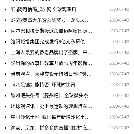
爱q网可信吗_爱q网|全球观速讯
2023-07-03
075期英杰大乐透预测奖号：龙头凤尾推荐_环球快消息
2023-07-03
阿尔巴和拉莫斯接近加盟迈阿密国际联手梅西
2023-07-03
洛阳城投集团完成发行6亿元私募债，票面利率3.93％-今头条
2023-07-03
上海人最爱的香皂品牌出了盗版，来头还不小？ 世界微动态
2023-07-03
说出你的故事！改革开放45周年影像作品征集活动火热开启！ 当前动态
2023-07-03
当前观点：天津交警无惧烈日“烤”验值守一线 夏日最美“警”色 守护出行平安
2023-07-03
《八段锦》能持否_环球时快讯
2023-07-03
滕州吧头条号（滕州吧）|全球微头条
2023-07-03
环球观速讯丨史上最运动的理想汽车来了：Pro、Max车型将推更运动悬架模式
2023-07-03
中国沙化土地_我国每年新增沙化土地面积约多少平方公里
2023-07-03
淘宝、京东、拼多多的直播“围城” 每日报道
2023-07-03