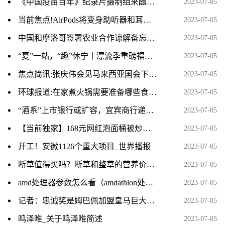
《中国疫苗百年》纪录片摄制组来醴取材 环球时快讯
2023-07-05
当前焦点!AirPods将变身助听器和耳温枪！下一代改为USB-C接口
2023-07-05
中国和摩洛哥签署农业合作谅解备忘录-世界观热点
2023-07-05
“夏”一站，“趣”休宁丨漂流季重磅福利来袭！冲冲冲！-世界热议
2023-07-05
焦点简讯:张庆伟会见马来西亚国会下议院副议长刘强燕一行
2023-07-05
环球报道:在家煮火锅需要准备哪些食材清单
2023-07-05
“酒系”上市银行或扩容，宜宾商行递表港交所
2023-07-05
【当前独家】168元网红泡面桶被炒至千元，深圳市监局回应
2023-07-05
开工！安徽1126个重大项目_世界播报
2023-07-05
断草值得买吗？断草和整草的营养价值一样吗？_世界热点评
2023-07-05
amd处理器参数怎么看（amdathlon处理器怎么看型号）
2023-07-05
记者：忠诚奖是姆巴佩加盟皇马巨大阻碍 皇马不会付忠诚奖+宁愿等|世界热门
2023-07-05
鸣泽唯_关于鸣泽唯简述
2023-07-05