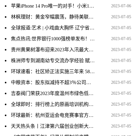
苹果iPhone 14 Pro唯一的对手！小米13官网的评价数已破百万|环球播资讯
2023-07-06
林枫理财：黄金窄幅震荡，静待美联储指引方向-今日热议
2023-07-05
全球报道:艺术 | 小戏曲大胸怀 辽宁省第二届地方戏曲小戏展演开幕
2023-07-05
焦点热讯:世界银行1000强榜单发布！10家中国银行进入20强
2023-07-05
贵州黄果树瀑布迎来2023年入汛最大水量 当前关注
2023-07-05
株洲师专到湖南幼专交流办学经验 赋能职业教育高质量发展
2023-07-05
环球速看：社区矫正法实施三年来 58万人次社区矫正对象接受就业或就学指导
2023-07-05
中粮资本：股东拟减持不超3％公司股份
2023-07-05
吉泰阀门荣获2023年度温州市绿色低碳工厂
2023-07-05
全球即时：排行榜上的原画培训机构课程价格一般学费多少
2023-07-05
环球最新：杭州亚运会电竞赛事官方用机 iQOO 11S 正式发布
2023-07-05
天天热头条丨江津第六届创业创新大赛复赛举行 15个项目胜出
2023-07-05