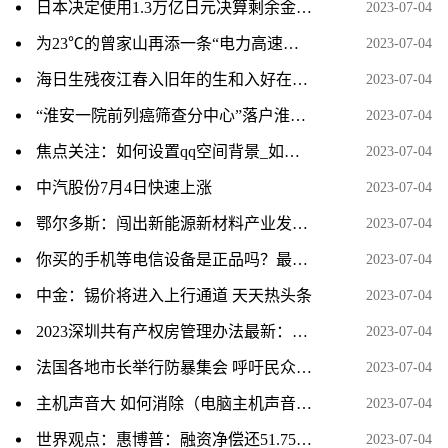
日本决定使用1.3万亿日元决算剩余金强化防卫力量
2023-07-04
为23℃的曾家山再添一条“电力高速路”-天天新要闻
2023-07-04
海日生残夜江春入旧年的生和入好在哪里（海日生残夜江春入旧年生和入妙在何处） 环球速递
2023-07-04
“淮安一院前列癌筛查分中心”落户淮安瑞济医院-当前热点
2023-07-04
焦点关注：如何设置qq空间背景_如何设置QQ空间背景音乐
2023-07-04
中汽股份7月4日快速上涨
2023-07-04
鄂尔多斯：闯出新能源新材料产业发展新路 天天热门
2023-07-04
你买的手机等电信设备是正品吗？最新查询攻略来了
2023-07-04
中金：锡价将进入上行通道 天天热头条
2023-07-04
2023深圳共有产权房管理办法最新：什么时候开始实施？-看热讯
2023-07-04
法国各地市长举行防暴集会 呼吁民众举行抗议反对暴力和抢劫 全球短讯
2023-07-04
主机声音大 如何消除（电脑主机声音大怎么解决）
2023-07-04
世界观点：惠博普：融资净偿还51.75万元，融资余额1.35亿元（07-03）
2023-07-04