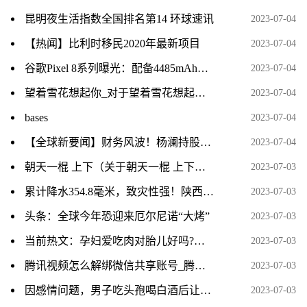
昆明夜生活指数全国排名第14 环球速讯
2023-07-04
【热闻】比利时移民2020年最新项目
2023-07-04
谷歌Pixel 8系列曝光：配备4485mAh电池 24W快充_当前简讯
2023-07-04
望着雪花想起你_对于望着雪花想起你简单介绍 前沿热点
2023-07-04
bases
2023-07-04
【全球新要闻】财务风波！杨澜持股公司270万财产被冻结，实控企业超80家
2023-07-04
朝天一棍 上下（关于朝天一棍 上下介绍） 当前资讯
2023-07-03
累计降水354.8毫米，致灾性强！陕西汉中暴雨为何这么强？
2023-07-03
头条：全球今年恐迎来厄尔尼诺“大烤”
2023-07-03
当前热文：孕妇爱吃肉对胎儿好吗?会不会出现巨大儿呢?
2023-07-03
腾讯视频怎么解绑微信共享账号_腾讯视频怎么解绑手机号
2023-07-03
因感情问题，男子吃头孢喝白酒后让女子吃头孢，两次强奸女子并残忍烧伤女子，被检方提起公诉 焦点速看
2023-07-03