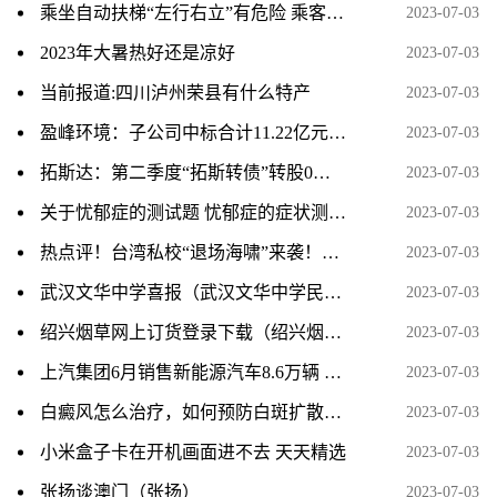
乘坐自动扶梯“左行右立”有危险 乘客不能太有“素质”|当前聚焦
2023-07-03
2023年大暑热好还是凉好
2023-07-03
当前报道:四川泸州荣县有什么特产
2023-07-03
盈峰环境：子公司中标合计11.22亿元生活垃圾分类一体化项目和城乡环卫一体化采购项目 天天快看
2023-07-03
拓斯达：第二季度“拓斯转债”转股0股_世界速讯
2023-07-03
关于忧郁症的测试题 忧郁症的症状测试题-焦点资讯
2023-07-03
热点评！台湾私校“退场海啸”来袭！7月又有高校停办
2023-07-03
武汉文华中学喜报（武汉文华中学民办吗）-天天速递
2023-07-03
绍兴烟草网上订货登录下载（绍兴烟草网网上订货）_速看
2023-07-03
上汽集团6月销售新能源汽车8.6万辆 环比增长13.1%
2023-07-03
​白癜风怎么治疗，如何预防白斑扩散？_每日快报
2023-07-03
小米盒子卡在开机画面进不去 天天精选
2023-07-03
张扬谈澳门（张扬）
2023-07-03