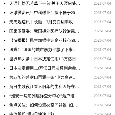
天涯何处无芳草下一句 关于天涯何处无芳草下一句的介绍 热点在线
2023-07-04
环球微资讯！中科磁业：拟不低于20亿元投建高性能钕铁硼、节能电机磁瓦及粘结磁项目
2023-07-04
天天观速讯丨长顺：7月茭白迎丰收 探索种植新模式
2023-07-04
国家卫健委：我国援外医疗队诊治患者近3亿人次
2023-07-04
【快播报】民生加银中证企业核心50ETF增聘周帅 何江离任
2023-07-04
法媒：“法国的城市暴力平静了下来，局势似已缓和”
2023-07-04
世界热头条丨日本决定使用1.3万亿日元决算剩余金强化防卫力量
2023-07-04
日本决定使用1.3万亿日元决算剩余金强化防卫力量
2023-07-04
为23℃的曾家山再添一条“电力高速路”-天天新要闻
2023-07-04
海日生残夜江春入旧年的生和入好在哪里（海日生残夜江春入旧年生和入妙在何处） 环球速递
2023-07-04
“淮安一院前列癌筛查分中心”落户淮安瑞济医院-当前热点
2023-07-04
焦点关注：如何设置qq空间背景_如何设置QQ空间背景音乐
2023-07-04
中汽股份7月4日快速上涨
2023-07-04