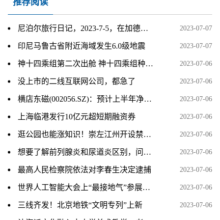
推荐阅读
尼泊尔旅行日记，2023-7-5，在加德满都的最后一天
2023-07-07
印尼马鲁古省附近海域发生6.0级地震
2023-07-07
神十四乘组第二次出舱 神十四乘组种的菜被吃了 基本情况讲解
2023-07-06
没上市的二线互联网公司，都急了
2023-07-06
横店东磁(002056.SZ)：预计上半年净利润同比增长48%～58%
2023-07-06
上海临港发行10亿元超短期融资券
2023-07-06
逛公园也能涨知识！崇左江州开设禁毒主题公园
2023-07-06
想要了解前列腺炎和尿道炎区别，问诊可以到江西抚州博大男科医院
2023-07-06
最高人民检察院依法对李春生决定逮捕
2023-07-06
世界人工智能大会上“最接地气”参展商：中西部县域数字就业中心组团亮相
2023-07-06
三线齐发！北京地铁“文明专列”上新
2023-07-06