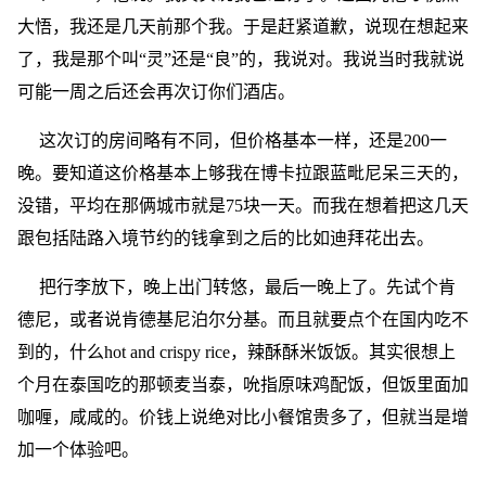
大悟，我还是几天前那个我。于是赶紧道歉，说现在想起来
了，我是那个叫“灵”还是“良”的，我说对。我说当时我就说
可能一周之后还会再次订你们酒店。
这次订的房间略有不同，但价格基本一样，还是200一
晚。要知道这价格基本上够我在博卡拉跟蓝毗尼呆三天的，
没错，平均在那俩城市就是75块一天。而我在想着把这几天
跟包括陆路入境节约的钱拿到之后的比如迪拜花出去。
把行李放下，晚上出门转悠，最后一晚上了。先试个肯
德尼，或者说肯德基尼泊尔分基。而且就要点个在国内吃不
到的，什么hot and crispy rice，辣酥酥米饭饭。其实很想上
个月在泰国吃的那顿麦当泰，吮指原味鸡配饭，但饭里面加
咖喱，咸咸的。价钱上说绝对比小餐馆贵多了，但就当是增
加一个体验吧。