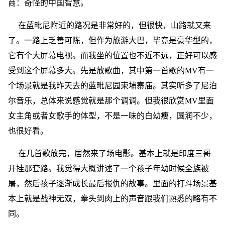
商：奇怪的中国智慧。
在蓝毗尼附近的路况是非常好的，但很快，山路就又来
了。一路上乏善可陈，但作为旅游大巴，毕竟是豪华型的，
它有个大屏幕电视。而我坐的位置也不近不远，正好可以感
受到这个屏幕多大。先是放歌曲，其中第一首歌的MV有一
个场景就是我昨天去的蓝毗尼园柬埔寨庙。其实听多了尼泊
尔音乐，总体来说感觉就是那个调调。但我很欣赏MV里面
女主角或者女歌手的体型，不是一味的白幼瘦，圆润不少，
也很好看。
在几首歌放完，居然来了场电影。基本上就是印度三哥
开挂那套路。我觉得大概讲述了一个孩子年幼时候全族被
屠，然后孩子逐渐成长最后报仇的故事。里面的打斗场景基
本上就是战神无双，拳头到肉上的声音跟我们熟悉的略有不
同。