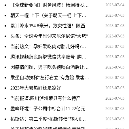
【全球新要闻】财务风波！杨澜持股公司270万财产被冻结，实控企业超80家
2023-07-04
朝天一棍 上下（关于朝天一棍 上下介绍） 当前资讯
2023-07-03
累计降水354.8毫米，致灾性强！陕西汉中暴雨为何这么强？
2023-07-03
头条：全球今年恐迎来厄尔尼诺“大烤”
2023-07-03
当前热文：孕妇爱吃肉对胎儿好吗?会不会出现巨大儿呢?
2023-07-03
腾讯视频怎么解绑微信共享账号_腾讯视频怎么解绑手机号
2023-07-03
因感情问题，男子吃头孢喝白酒后让女子吃头孢，两次强奸女子并残忍烧伤女子，被检方提起公诉 焦点速看
2023-07-03
乘坐自动扶梯“左行右立”有危险 乘客不能太有“素质”|当前聚焦
2023-07-03
2023年大暑热好还是凉好
2023-07-03
当前报道:四川泸州荣县有什么特产
2023-07-03
盈峰环境：子公司中标合计11.22亿元生活垃圾分类一体化项目和城乡环卫一体化采购项目 天天快看
2023-07-03
拓斯达：第二季度“拓斯转债”转股0股_世界速讯
2023-07-03