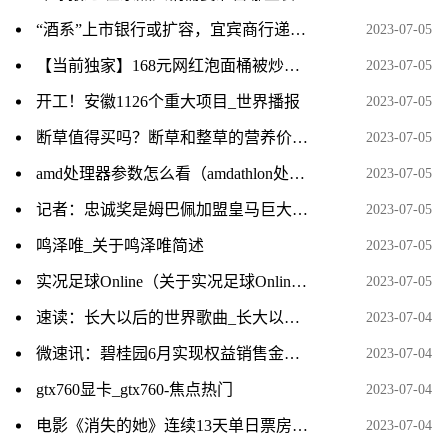
“酒系”上市银行或扩容，宜宾商行递表港交所
2023-07-05
【当前独家】168元网红泡面桶被炒至千元，深圳市监局回应
2023-07-05
开工！安徽1126个重大项目_世界播报
2023-07-05
断草值得买吗？断草和整草的营养价值一样吗？_世界热点评
2023-07-05
amd处理器参数怎么看（amdathlon处理器怎么看型号）
2023-07-05
记者：忠诚奖是姆巴佩加盟皇马巨大阻碍 皇马不会付忠诚奖+宁愿等|世界热门
2023-07-05
鸣泽唯_关于鸣泽唯简述
2023-07-05
实况足球Online（关于实况足球Online介绍）|环球快讯
2023-07-05
速读：长大以后的世界歌曲_长大以后的世界
2023-07-04
微速讯：碧桂园6月实现权益销售金额160亿元
2023-07-04
gtx760显卡_gtx760-焦点热门
2023-07-04
电影《消失的她》连续13天单日票房破亿 每日信息
2023-07-04