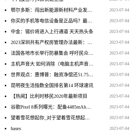
鄂尔多斯：闯出新能源新材料产业发展新路 天天热门
2023-07-04
你买的手机等电信设备是正品吗？最新查询攻略来了
2023-07-04
中金：锡价将进入上行通道 天天热头条
2023-07-04
2023深圳共有产权房管理办法最新：什么时候开始实施？-看热讯
2023-07-04
法国各地市长举行防暴集会 呼吁民众举行抗议反对暴力和抢劫 全球短讯
2023-07-04
主机声音大 如何消除（电脑主机声音大怎么解决）
2023-07-04
世界观点：惠博普：融资净偿还51.75万元，融资余额1.35亿元（07-03）
2023-07-04
昆明夜生活指数全国排名第14 环球速讯
2023-07-04
【热闻】比利时移民2020年最新项目
2023-07-04
谷歌Pixel 8系列曝光：配备4485mAh电池 24W快充_当前简讯
2023-07-04
望着雪花想起你_对于望着雪花想起你简单介绍 前沿热点
2023-07-04
bases
2023-07-04