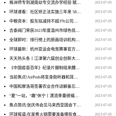
株洲师专到湖南幼专交流办学经验 赋能职业教育高质量发展
2023-07-05
环球速看：社区矫正法实施三年来 58万人次社区矫正对象接受就业或就学指导
2023-07-05
中粮资本：股东拟减持不超3％公司股份
2023-07-05
吉泰阀门荣获2023年度温州市绿色低碳工厂
2023-07-05
全球即时：排行榜上的原画培训机构课程价格一般学费多少
2023-07-05
环球最新：杭州亚运会电竞赛事官方用机 iQOO 11S 正式发布
2023-07-05
天天热头条丨江津第六届创业创新大赛复赛举行 15个项目胜出
2023-07-05
《中国疫苗百年》纪录片摄制组来醴取材 环球时快讯
2023-07-05
当前焦点!AirPods将变身助听器和耳温枪！下一代改为USB-C接口
2023-07-05
中国和摩洛哥签署农业合作谅解备忘录-世界观热点
2023-07-05
“夏”一站，“趣”休宁丨漂流季重磅福利来袭！冲冲冲！-世界热议
2023-07-05
焦点简讯:张庆伟会见马来西亚国会下议院副议长刘强燕一行
2023-07-05
环球报道:在家煮火锅需要准备哪些食材清单
2023-07-05