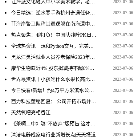
让海派文化融入中小学美术教学，老师们这样说……
2023-07-06
今日精选：逆水寒手游杭州奇遇任务视频攻略分享
2023-07-06
菲海岸警卫队称其巡逻舰在南海遭中国海警船“危险阻挠”，外交部回应 天天热讯
2023-07-06
热点聚焦：4胜1负！中国队残阵PK日本全主力，男单爆冷出局、男双全军覆没
2023-07-06
全球热资讯！c#和Python交互，完美解决Python调用OpenCV等第三方库以及分发时需配置python环境的问题
2023-07-06
黑龙江灵活就业人员养老保险2023年缴费标准是多少 全球报资讯
2023-07-06
康华生物跌近4% 股东拟减持不超6%股份
2023-07-06
世界最资讯丨小孩吃什么水果长高比较好啊?
2023-07-06
今日快看!新增！约4万平方米滨水公园，就在这里！
2023-07-06
西力科技董秘回复： 公司开拓市场并取得更高市场份额的步伐从未停止，公司新产品研发情况请您关注相关公告 热资讯
2023-07-06
天然氧吧亮相香江
2023-07-06
《茶啊二中》曝“不放弃”版预告 这才是青春
2023-07-06
清洁电器成家电行业新增长点|天天报道
2023-07-06