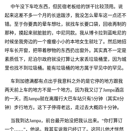
中午没下车吃东西，但民宿老板给的饼干比较顶用。说
起来这差不多一个月的长途跋涉，我没怎么晕车这一点还不
错。至于你要真的晕车想吐，就找车长要口袋，回收再制的
那种，摸起来就脏脏的，中尼同款。我从博卡拉到蓝毗尼的
时候坐我旁边的一个瘦瘦小小的本地女生就吐了。然后她招
呼车长开窗，把带着秽物的东西扔出窗外。其实真不一定是
素质低下，尼泊尔政府就没打算让大家丢垃圾桶里，因为城
里也找不到垃圾桶。能有垃圾桶的地方属于罕见中的罕见。
车到加德满都有点出乎我意料之外的是它停的地方跟我
两天前上车的地方不是一个地方。因为我又订了Jampa酒店
的一天，而Jampa就在离履行大巴车站只有5分钟（其实8分
钟）步行地方。这下子停得老远，走过去大概四十分钟。
当我到达Jampa，前台最开始没把我认出来。“你打算订
一个……”，他说。我其实说我已经订了。这回儿他才恍然