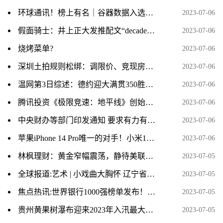
环球通讯！榜上有名｜谷器数据入选2023工业互联网500强榜单
2023-07-06
假面骑士：井上正大发推配文“decade”，或将开启帝骑复活赛？粉丝说不要拍出21神主了 当前热点
2023-07-06
烧烤菜单?
2023-07-06
深圳土拍规则松绑：调限价、竞现房、不竞“保”
2023-07-06
温网第3日综述：德约迎大满贯350胜，张帅惨遭巡回赛12连败 每日头条
2023-07-06
腾讯投资《极限竞速：地平线》创始人新工作室 打造全新3A 当前关注
2023-07-06
中央财办等部门印发通知 要求有力有序有效推广“千万工程”经验
2023-07-06
苹果iPhone 14 Pro唯一的对手！小米13官网的评价数已破百万|环球播资讯
2023-07-06
林枫理财：黄金窄幅震荡，静待美联储指引方向-今日热议
2023-07-05
全球报道:艺术 | 小戏曲大胸怀 辽宁省第二届地方戏曲小戏展演开幕
2023-07-05
焦点热讯:世界银行1000强榜单发布！10家中国银行进入20强
2023-07-05
贵州黄果树瀑布迎来2023年入汛最大水量 当前关注
2023-07-05