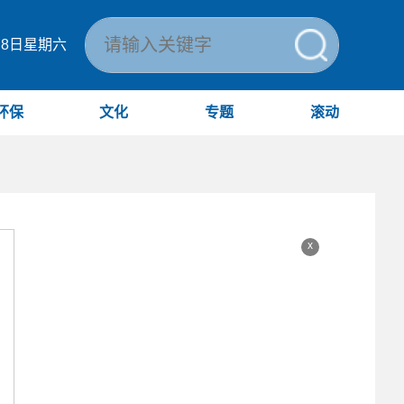
月8日星期六
环保
文化
专题
滚动
x