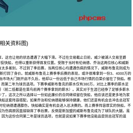
(相关资料图)
席，这也让他的状态遭遇了大幅下滑。不过在交易截止日前，威少被湖人交易至爵
转投快船，也得以重新获得首发位置。受限于当时有伦纳德、乔治这两位核心和威斯
有太多差别，不过到了季后赛，当两位核心均遭遇伤病的情况下，威斯布鲁克则成为
自己重新打回了身价。就威斯布鲁克上赛季季后赛的表现，或许很难拿到一份3、4000万的
自由市场大门刚开启不久后，他却以一份远低于自己市场行情的白菜价留在了快船。根
船，而第二年为球员选项。下赛季威斯布鲁克的薪水仅有380万，对比上赛季的薪水足
年薪（前二低都是在菜鸟前两个赛季拿到的薪水）。其实对于生涯已经挣了足够多薪水
少了，这次之所以选择以一份如此廉价的合同继续留在快船，他应该还是更多地为家
快船这套阵容搭配，如果乔治和伦纳德能够保持健康，他们还是有机会去冲击总冠军
当时伦纳德遭遇膝伤，快船确实是有机会进入总决赛的。而上赛季阵容厚实的快船，不
因为伤病原因直接缺席了季后赛，反倒是新加盟的威斯布鲁克成为了球队的大腿。虽
，因为这份合同第二年是球员选项，也就是说如果下赛季他没能品尝到总冠军的滋