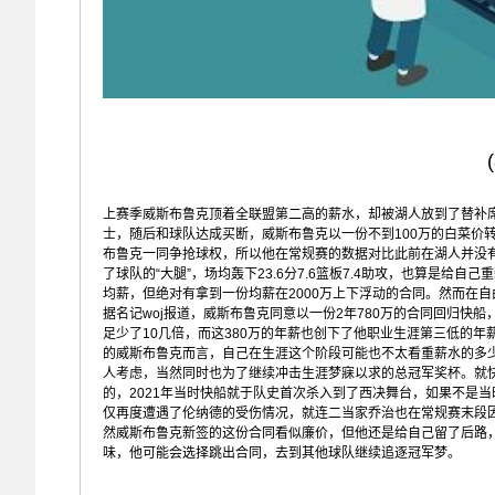
上赛季威斯布鲁克顶着全联盟第二高的薪水，却被湖人放到了替补
士，随后和球队达成买断，威斯布鲁克以一份不到100万的白菜价
布鲁克一同争抢球权，所以他在常规赛的数据对比此前在湖人并没
了球队的“大腿”，场均轰下23.6分7.6篮板7.4助攻，也算是给
均薪，但绝对有拿到一份均薪在2000万上下浮动的合同。然而在
据名记woj报道，威斯布鲁克同意以一份2年780万的合同回归快
足少了10几倍，而这380万的年薪也创下了他职业生涯第三低的
的威斯布鲁克而言，自己在生涯这个阶段可能也不太看重薪水的多
人考虑，当然同时也为了继续冲击生涯梦寐以求的总冠军奖杯。就
的，2021年当时快船就于队史首次杀入到了西决舞台，如果不是
仅再度遭遇了伦纳德的受伤情况，就连二当家乔治也在常规赛末段
然威斯布鲁克新签的这份合同看似廉价，但他还是给自己留了后路
味，他可能会选择跳出合同，去到其他球队继续追逐冠军梦。