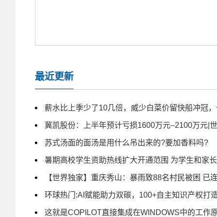
最近更新
薪水比上季少了10几倍，威少白菜价留快船冲冠，
冀凯股份：上半年预计亏损1600万元–2100万元|
苏式汤面的面汤是用什么吊出来的?要加香料吗?
暑期高校学生资助热线扩大开通范围 为学生和家
【世界独家】重庆秀山：暴雨致88名村民被困 已
环球热门:AI赋能助力双碳，100+自主知识产权
这就是COPILOT直接集成在WINDOWS中的工作