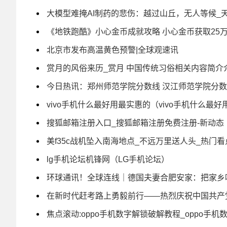
大模型难掩AI制药的悲伤：越过山丘，无人等候_
《地铁跑酷》小心金币成就攻略 小心金币获取25万
北京市发布高温黄色预警|全球观速讯
赏月的风俗来历_赏月 中国传统习俗相关内容简介
今日热讯：郑州师范学院分数线 汉江师范学院分
vivo手机什么最好用最实惠的（vivo手机什么最
搜狐邮箱注册入口_搜狐邮箱注册免费注册-新动态
美f35c战机坠入南海地点_不远万里送人头_热门看
lg手机论坛机锋网（LG手机论坛）
环球通讯！全球连线｜德国夫妻合肥安家：把家乡
在新时代赶考路上勇毅前行——热烈庆祝中国共产党
焦点滚动:oppo手机数字解锁破解教程_oppo手机