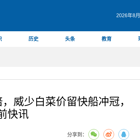
2026年8
识
历史
头条
教育
倍，威少白菜价留快船冲冠，
前快讯
分享到：