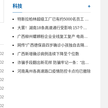
科技
+
特斯拉柏林超级工厂已有约5000名员工 未来几月仍计划大量招人
大雾！湖南18条高速通行受影响 157个收费站临时交通管制
广西柳州螺蛳粉企业全线复工复产 电商主播日夜带货
网传“广西德保县四岁确诊小孩独自去隔离” 为不实信息
02
广西新增确诊病例连续下降至个位数
02
诈骗手段翻出新花样 防骗牢记一条：“出钱免谈”
02
河南禹州各高速路口疫情防控卡点均已撤除
02
02
02
02