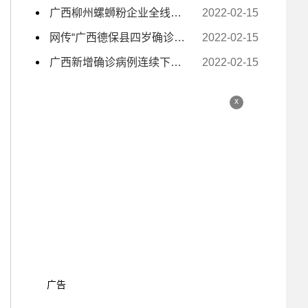
广西柳州螺蛳粉企业全线复工复产 电商主播日夜带货
2022-02-15
网传“广西德保县四岁确诊小孩独自去隔离” 为不实信息
2022-02-15
广西新增确诊病例连续下降至个位数
2022-02-15
x
广告