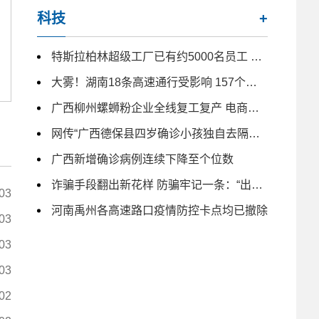
科技
+
特斯拉柏林超级工厂已有约5000名员工 未来几月仍计划大量招人
大雾！湖南18条高速通行受影响 157个收费站临时交通管制
广西柳州螺蛳粉企业全线复工复产 电商主播日夜带货
网传“广西德保县四岁确诊小孩独自去隔离” 为不实信息
广西新增确诊病例连续下降至个位数
诈骗手段翻出新花样 防骗牢记一条：“出钱免谈”
03
河南禹州各高速路口疫情防控卡点均已撤除
03
03
03
02