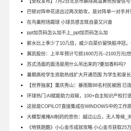
【受权发布】7月2日北京市解除高温黄色预警信号
巴顿对阵申花送出过两次助攻，是对阵单一对手并
在鸟巢附场踢球 小球员感言既自豪又兴奋
ppt加页码怎么加不上_ppt加页码怎么加
薪水比上季少了10几倍，威少白菜价留快船冲冠，
冀凯股份：上半年预计亏损1600万元–2100万元|
苏式汤面的面汤是用什么吊出来的?要加香料吗?
暑期高校学生资助热线扩大开通范围 为学生和家
【世界独家】重庆秀山：暴雨致88名村民被困 已
环球热门:AI赋能助力双碳，100+自主知识产权
这就是COPILOT直接集成在WINDOWS中的工作
大模型难掩AI制药的悲伤：越过山丘，无人等候_
《地铁跑酷》小心金币成就攻略 小心金币获取25万