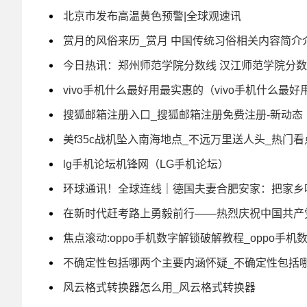
北京市发布高温黄色预警|全球观速讯
赏月的风俗来历_赏月 中国传统习俗相关内容简介
今日热讯：郑州师范学院分数线 汉江师范学院分
vivo手机什么最好用最实惠的（vivo手机什么最
搜狐邮箱注册入口_搜狐邮箱注册免费注册-新动态
美f35c战机坠入南海地点_不远万里送人头_热门看
lg手机论坛机锋网（LG手机论坛）
环球通讯！全球连线｜德国夫妻合肥安家：把家乡
在新时代赶考路上勇毅前行——热烈庆祝中国共产党
焦点滚动:oppo手机数字解锁破解教程_oppo手机
不确定性包括哪两个主要内涵怀疑_不确定性包括
风云格式转换器怎么用_风云格式转换器