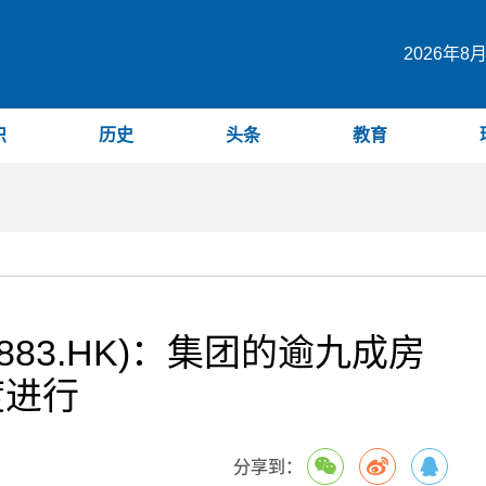
2026年8
识
历史
头条
教育
883.HK)：集团的逾九成房
度进行
分享到：