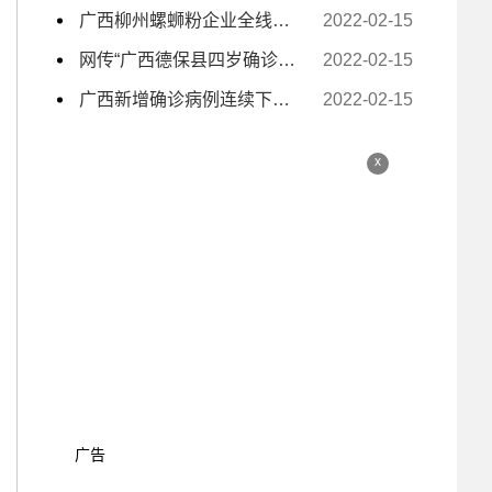
广西柳州螺蛳粉企业全线复工复产 电商主播日夜带货
2022-02-15
网传“广西德保县四岁确诊小孩独自去隔离” 为不实信息
2022-02-15
广西新增确诊病例连续下降至个位数
2022-02-15
x
广告