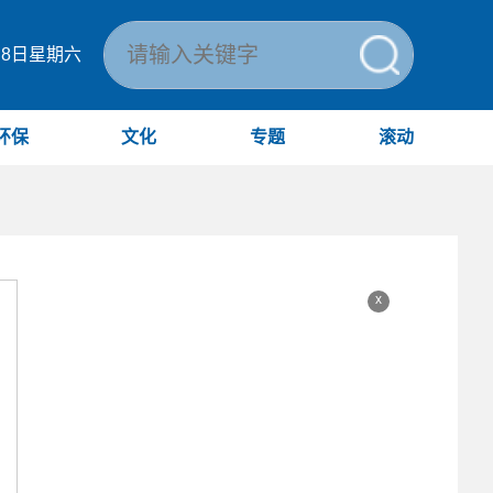
月8日星期六
环保
文化
专题
滚动
x