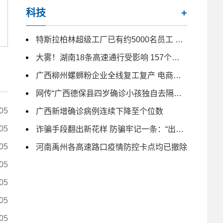
科技
+
特斯拉柏林超级工厂已有约5000名员工 未来几月仍计划大量招人
大雾！湖南18条高速通行受影响 157个收费站临时交通管制
广西柳州螺蛳粉企业全线复工复产 电商主播日夜带货
网传“广西德保县四岁确诊小孩独自去隔离” 为不实信息
05
广西新增确诊病例连续下降至个位数
05
诈骗手段翻出新花样 防骗牢记一条：“出钱免谈”
05
河南禹州各高速路口疫情防控卡点均已撤除
05
05
05
05