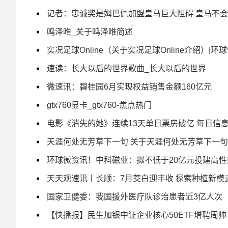
记者：忠诚奖是姆巴佩加盟皇马巨大阻碍 皇马不会
鸣泽唯_关于鸣泽唯简述
实况足球Online（关于实况足球Online介绍）|环
速读：长大以后的世界歌曲_长大以后的世界
微速讯：碧桂园6月实现权益销售金额160亿元
gtx760显卡_gtx760-焦点热门
电影《消失的她》连续13天单日票房破亿 每日信
天涯何处无芳草下一句 关于天涯何处无芳草下一句
环球微资讯！中科磁业：拟不低于20亿元投建高
天天观速讯丨长顺：7月茭白迎丰收 探索种植新模
国家卫健委：我国援外医疗队诊治患者近3亿人次
【快播报】民生加银中证企业核心50ETF增聘周帅