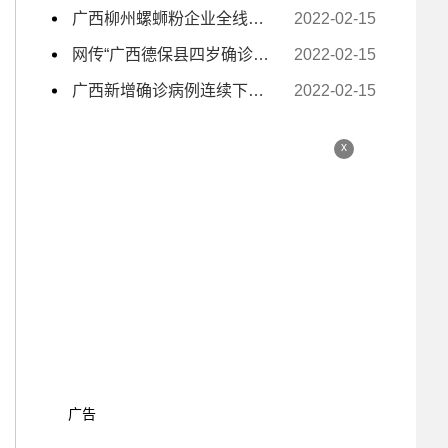
广西柳州螺蛳粉企业全线复工复产 电商主播日夜带货
2022-02-15
网传“广西德保县四岁确诊小孩独自去隔离” 为不实信息
2022-02-15
广西新增确诊病例连续下降至个位数
2022-02-15
x
广告