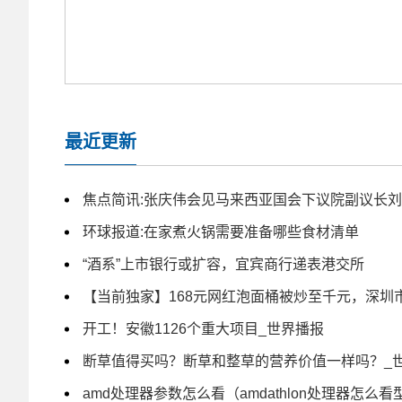
最近更新
焦点简讯:张庆伟会见马来西亚国会下议院副议长
环球报道:在家煮火锅需要准备哪些食材清单
“酒系”上市银行或扩容，宜宾商行递表港交所
【当前独家】168元网红泡面桶被炒至千元，深圳
开工！安徽1126个重大项目_世界播报
断草值得买吗？断草和整草的营养价值一样吗？_
amd处理器参数怎么看（amdathlon处理器怎么看