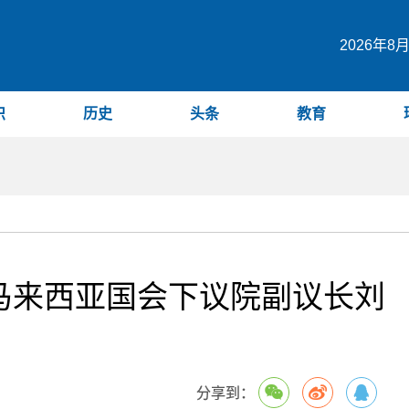
2026年8
识
历史
头条
教育
马来西亚国会下议院副议长刘
分享到：