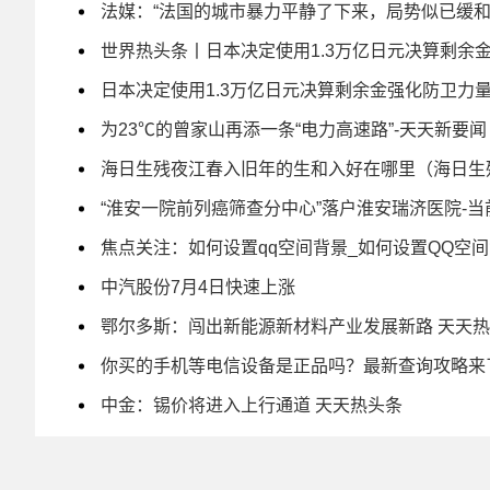
法媒：“法国的城市暴力平静了下来，局势似已缓和
世界热头条丨日本决定使用1.3万亿日元决算剩余
日本决定使用1.3万亿日元决算剩余金强化防卫力
为23℃的曾家山再添一条“电力高速路”-天天新要闻
海日生残夜江春入旧年的生和入好在哪里（海日生
“淮安一院前列癌筛查分中心”落户淮安瑞济医院-当
焦点关注：如何设置qq空间背景_如何设置QQ空
中汽股份7月4日快速上涨
鄂尔多斯：闯出新能源新材料产业发展新路 天天
你买的手机等电信设备是正品吗？最新查询攻略来
中金：锡价将进入上行通道 天天热头条