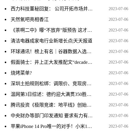
西力科技董秘回复： 公司开拓市场并取得更高市场份额的步伐从未停止，公司新产品研发情况请您关注相关公告 热资讯
2023-07-06
天然氧吧亮相香江
2023-07-06
《茶啊二中》曝“不放弃”版预告 这才是青春
2023-07-06
清洁电器成家电行业新增长点|天天报道
2023-07-06
环球通讯！榜上有名｜谷器数据入选2023工业互联网500强榜单
2023-07-06
假面骑士：井上正大发推配文“decade”，或将开启帝骑复活赛？粉丝说不要拍出21神主了 当前热点
2023-07-06
烧烤菜单?
2023-07-06
深圳土拍规则松绑：调限价、竞现房、不竞“保”
2023-07-06
温网第3日综述：德约迎大满贯350胜，张帅惨遭巡回赛12连败 每日头条
2023-07-06
腾讯投资《极限竞速：地平线》创始人新工作室 打造全新3A 当前关注
2023-07-06
中央财办等部门印发通知 要求有力有序有效推广“千万工程”经验
2023-07-06
苹果iPhone 14 Pro唯一的对手！小米13官网的评价数已破百万|环球播资讯
2023-07-06