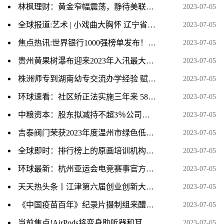
林枫理财：黄金窄幅震荡，静待美联储指引方向-今日热议
2023-07-05
全球报道:艺术 | 小戏曲大胸怀 辽宁省第二届地方戏曲小戏展演开幕
2023-07-05
焦点热讯:世界银行1000强榜单发布！10家中国银行进入20强
2023-07-05
贵州黄果树瀑布迎来2023年入汛最大水量 当前关注
2023-07-05
株洲师专到湖南幼专交流办学经验 赋能职业教育高质量发展
2023-07-05
环球速看：社区矫正法实施三年来 58万人次社区矫正对象接受就业或就学指导
2023-07-05
中粮资本：股东拟减持不超3％公司股份
2023-07-05
吉泰阀门荣获2023年度温州市绿色低碳工厂
2023-07-05
全球即时：排行榜上的原画培训机构课程价格一般学费多少
2023-07-05
环球最新：杭州亚运会电竞赛事官方用机 iQOO 11S 正式发布
2023-07-05
天天热头条丨江津第六届创业创新大赛复赛举行 15个项目胜出
2023-07-05
《中国疫苗百年》纪录片摄制组来醴取材 环球时快讯
2023-07-05
当前焦点!AirPods将变身助听器和耳温枪！下一代改为USB-C接口
2023-07-05