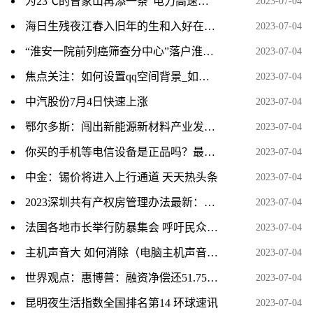
为23℃的曾家山再添一条“电力高速路”-天天新要闻
2023-07-04
海日生残夜江春入旧年的生和入好在哪里（海日生残夜江春入旧年生和入妙在何处） 环球速递
2023-07-04
“淮安一院前列癌筛查分中心”落户淮安瑞济医院-当前热点
2023-07-04
焦点关注：如何设置qq空间背景_如何设置QQ空间背景音乐
2023-07-04
中汽股份7月4日快速上涨
2023-07-04
鄂尔多斯：闯出新能源新材料产业发展新路 天天热门
2023-07-04
你买的手机等电信设备是正品吗？最新查询攻略来了
2023-07-04
中金：锡价将进入上行通道 天天热头条
2023-07-04
2023深圳共有产权房管理办法最新：什么时候开始实施？-看热讯
2023-07-04
法国各地市长举行防暴集会 呼吁民众举行抗议反对暴力和抢劫 全球短讯
2023-07-04
主机声音大 如何消除（电脑主机声音大怎么解决）
2023-07-04
世界观点：惠博普：融资净偿还51.75万元，融资余额1.35亿元（07-03）
2023-07-04
昆明夜生活指数全国排名第14 环球速讯
2023-07-04