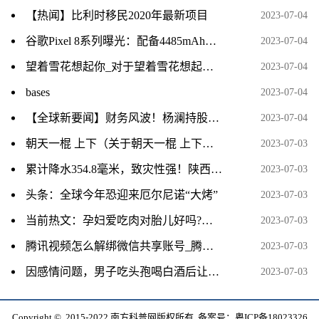
【热闻】比利时移民2020年最新项目
2023-07-04
谷歌Pixel 8系列曝光：配备4485mAh电池 24W快充_当前简讯
2023-07-04
望着雪花想起你_对于望着雪花想起你简单介绍 前沿热点
2023-07-04
bases
2023-07-04
【全球新要闻】财务风波！杨澜持股公司270万财产被冻结，实控企业超80家
2023-07-04
朝天一棍 上下（关于朝天一棍 上下介绍） 当前资讯
2023-07-03
累计降水354.8毫米，致灾性强！陕西汉中暴雨为何这么强？
2023-07-03
头条：全球今年恐迎来厄尔尼诺“大烤”
2023-07-03
当前热文：孕妇爱吃肉对胎儿好吗?会不会出现巨大儿呢?
2023-07-03
腾讯视频怎么解绑微信共享账号_腾讯视频怎么解绑手机号
2023-07-03
因感情问题，男子吃头孢喝白酒后让女子吃头孢，两次强奸女子并残忍烧伤女子，被检方提起公诉 焦点速看
2023-07-03
Copyright © 2015-2022 南方科普网版权所有 备案号：
粤ICP备18023326