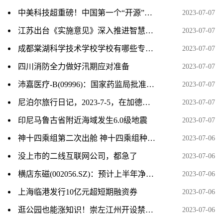
中美科技超重磅！中国第一个“开源”桌面操作系统问世 挑战微软、苹果全球市占率
2023-07-07
江苏出台《实施意见》深入推进智慧社区建设
2023-07-07
成都棠湖科学技术学校学校有哪些专业 学费怎么收
2023-07-07
四川消防全力做好汛期应对准备
2023-07-07
沛嘉医疗-B(09996)：国家药监局批准DCwireTM微导丝注册申请
2023-07-07
尼泊尔旅行日记，2023-7-5，在加德满都的最后一天
2023-07-07
印尼马鲁古省附近海域发生6.0级地震
2023-07-07
神十四乘组第二次出舱 神十四乘组种的菜被吃了 基本情况讲解
2023-07-06
没上市的二线互联网公司，都急了
2023-07-06
横店东磁(002056.SZ)：预计上半年净利润同比增长48%～58%
2023-07-06
上海临港发行10亿元超短期融资券
2023-07-06
逛公园也能涨知识！崇左江州开设禁毒主题公园
2023-07-06