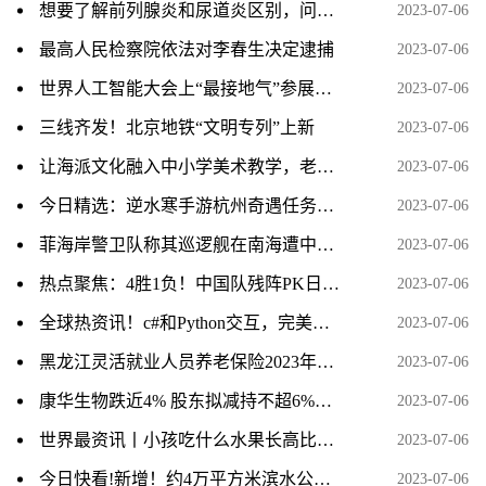
想要了解前列腺炎和尿道炎区别，问诊可以到江西抚州博大男科医院
2023-07-06
最高人民检察院依法对李春生决定逮捕
2023-07-06
世界人工智能大会上“最接地气”参展商：中西部县域数字就业中心组团亮相
2023-07-06
三线齐发！北京地铁“文明专列”上新
2023-07-06
让海派文化融入中小学美术教学，老师们这样说……
2023-07-06
今日精选：逆水寒手游杭州奇遇任务视频攻略分享
2023-07-06
菲海岸警卫队称其巡逻舰在南海遭中国海警船“危险阻挠”，外交部回应 天天热讯
2023-07-06
热点聚焦：4胜1负！中国队残阵PK日本全主力，男单爆冷出局、男双全军覆没
2023-07-06
全球热资讯！c#和Python交互，完美解决Python调用OpenCV等第三方库以及分发时需配置python环境的问题
2023-07-06
黑龙江灵活就业人员养老保险2023年缴费标准是多少 全球报资讯
2023-07-06
康华生物跌近4% 股东拟减持不超6%股份
2023-07-06
世界最资讯丨小孩吃什么水果长高比较好啊?
2023-07-06
今日快看!新增！约4万平方米滨水公园，就在这里！
2023-07-06