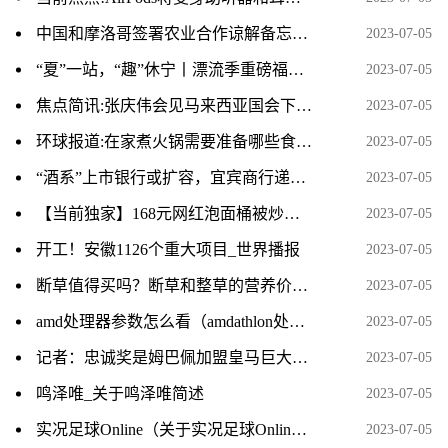
中国和摩洛哥签署农业合作谅解备忘录-世界观热点
2023-07-05
“夏”一站，“趣”休宁丨漂流季重磅福利来袭！冲冲冲！-世界热议
2023-07-05
焦点简讯:张庆伟会见马来西亚国会下议院副议长刘强燕一行
2023-07-05
环球报道:在家煮火锅需要准备哪些食材清单
2023-07-05
“酒系”上市银行或扩容，宜宾商行递表港交所
2023-07-05
【当前独家】168元网红泡面桶被炒至千元，深圳市监局回应
2023-07-05
开工！安徽1126个重大项目_世界播报
2023-07-05
断草值得买吗？断草和整草的营养价值一样吗？_世界热点评
2023-07-05
amd处理器参数怎么看（amdathlon处理器怎么看型号）
2023-07-05
记者：忠诚奖是姆巴佩加盟皇马巨大阻碍 皇马不会付忠诚奖+宁愿等|世界热门
2023-07-05
鸣泽唯_关于鸣泽唯简述
2023-07-05
实况足球Online（关于实况足球Online介绍）|环球快讯
2023-07-05