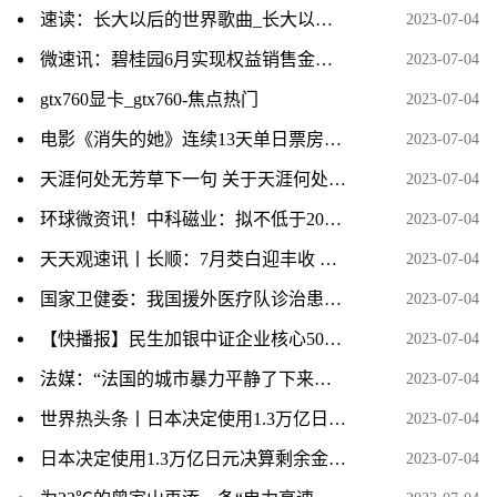
速读：长大以后的世界歌曲_长大以后的世界
2023-07-04
微速讯：碧桂园6月实现权益销售金额160亿元
2023-07-04
gtx760显卡_gtx760-焦点热门
2023-07-04
电影《消失的她》连续13天单日票房破亿 每日信息
2023-07-04
天涯何处无芳草下一句 关于天涯何处无芳草下一句的介绍 热点在线
2023-07-04
环球微资讯！中科磁业：拟不低于20亿元投建高性能钕铁硼、节能电机磁瓦及粘结磁项目
2023-07-04
天天观速讯丨长顺：7月茭白迎丰收 探索种植新模式
2023-07-04
国家卫健委：我国援外医疗队诊治患者近3亿人次
2023-07-04
【快播报】民生加银中证企业核心50ETF增聘周帅 何江离任
2023-07-04
法媒：“法国的城市暴力平静了下来，局势似已缓和”
2023-07-04
世界热头条丨日本决定使用1.3万亿日元决算剩余金强化防卫力量
2023-07-04
日本决定使用1.3万亿日元决算剩余金强化防卫力量
2023-07-04