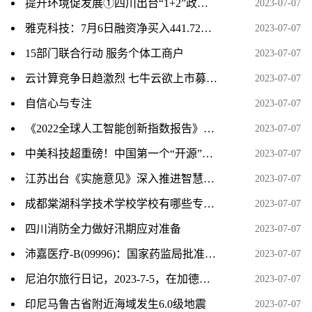
提升环境促发展①四川出台“1+2”政策体系 助力民营经济高质量发展
2023-07-07
雅克科技：7月6日融资净买入441.72万元，连续3日累计净买入2170.13万元
2023-07-07
15部门联合行动 服务个体工商户
2023-07-07
云计算竞争日趋激烈 七牛云欲上市募资扩大市场份额
2023-07-07
自信心与专注
2023-07-07
《2022全球人工智能创新指数报告》发布 中国人工智能发展成效显著
2023-07-07
中美科技超重磅！中国第一个“开源”桌面操作系统问世 挑战微软、苹果全球市占率
2023-07-07
江苏出台《实施意见》深入推进智慧社区建设
2023-07-07
成都棠湖科学技术学校学校有哪些专业 学费怎么收
2023-07-07
四川消防全力做好汛期应对准备
2023-07-07
沛嘉医疗-B(09996)：国家药监局批准DCwireTM微导丝注册申请
2023-07-07
尼泊尔旅行日记，2023-7-5，在加德满都的最后一天
2023-07-07
印尼马鲁古省附近海域发生6.0级地震
2023-07-07