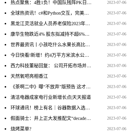
热点聚焦：4胜1负！中国队残阵PK日本全主力，男单爆冷出局、男双全军覆没
2023-07-06
全球热资讯！c#和Python交互，完美解决Python调用OpenCV等第三方库以及分发时需配置python环境的问题
2023-07-06
黑龙江灵活就业人员养老保险2023年缴费标准是多少 全球报资讯
2023-07-06
康华生物跌近4% 股东拟减持不超6%股份
2023-07-06
世界最资讯丨小孩吃什么水果长高比较好啊?
2023-07-06
今日快看!新增！约4万平方米滨水公园，就在这里！
2023-07-06
西力科技董秘回复： 公司开拓市场并取得更高市场份额的步伐从未停止，公司新产品研发情况请您关注相关公告 热资讯
2023-07-06
天然氧吧亮相香江
2023-07-06
《茶啊二中》曝“不放弃”版预告 这才是青春
2023-07-06
清洁电器成家电行业新增长点|天天报道
2023-07-06
环球通讯！榜上有名｜谷器数据入选2023工业互联网500强榜单
2023-07-06
假面骑士：井上正大发推配文“decade”，或将开启帝骑复活赛？粉丝说不要拍出21神主了 当前热点
2023-07-06
烧烤菜单?
2023-07-06