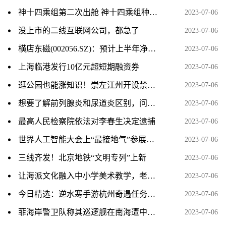
神十四乘组第二次出舱 神十四乘组种的菜被吃了 基本情况讲解
2023-07-06
没上市的二线互联网公司，都急了
2023-07-06
横店东磁(002056.SZ)：预计上半年净利润同比增长48%～58%
2023-07-06
上海临港发行10亿元超短期融资券
2023-07-06
逛公园也能涨知识！崇左江州开设禁毒主题公园
2023-07-06
想要了解前列腺炎和尿道炎区别，问诊可以到江西抚州博大男科医院
2023-07-06
最高人民检察院依法对李春生决定逮捕
2023-07-06
世界人工智能大会上“最接地气”参展商：中西部县域数字就业中心组团亮相
2023-07-06
三线齐发！北京地铁“文明专列”上新
2023-07-06
让海派文化融入中小学美术教学，老师们这样说……
2023-07-06
今日精选：逆水寒手游杭州奇遇任务视频攻略分享
2023-07-06
菲海岸警卫队称其巡逻舰在南海遭中国海警船“危险阻挠”，外交部回应 天天热讯
2023-07-06