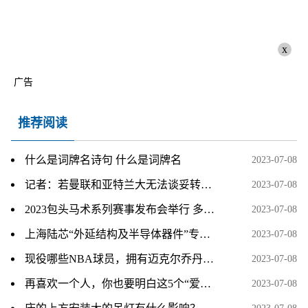
x
广告
推荐阅读
什么是词牌名诗句 什么是词牌名
2023-07-08
记者：若曼联和亚特兰大无法谈妥转会，霍伊伦德将递交转会申请
2023-07-08
2023包头马术系列赛事发布会举行 多项赛事将开启
2023-07-08
上海陆芯“外延结构及半导体器件”专利获授权
2023-07-08
现役哪些NBA球员，拥有迈克尔乔丹和科比的心态
2023-07-08
再喜欢一个人，你也要明白这5个“爱情真相”
2023-07-08