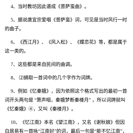
4、当时教坊因此谱成《菩萨蛮曲》。
5、据说唐宜宗爱唱《菩萨蛮》词，可见是当时风行一时
的曲子。
6、《西江月》、《风入松》、《蝶恋花》等，都是属于
这一类的。
7、这些都是来自民间的曲调。
8、 ⑵摘取一首词中的几个字作为词牌。
9、例如《忆秦娥》，因为依照这个格式写出的最初一首
词开头两句是 “箫声咽，秦娥梦断秦楼月” ，所以词牌就叫
《忆秦娥》④，又叫《秦楼月》。
10、《忆江南》本名《望江南》，又名《谢秋娘》但因
白居易有一首咏“江南好”的词，最后一句是“能不忆江南”，