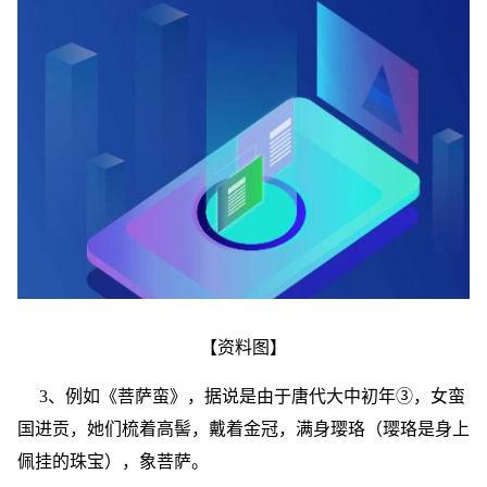
【资料图】
3、例如《菩萨蛮》，据说是由于唐代大中初年③，女蛮
国进贡，她们梳着高髻，戴着金冠，满身璎珞（璎珞是身上
佩挂的珠宝），象菩萨。