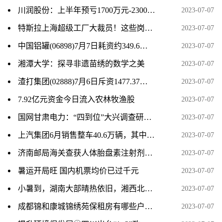
川润股份：上半年预亏1700万元-2300万元 同比转亏
2023-07-07
特斯拉上海超级工厂大裁员！这些岗位将裁员过半
2023-07-07
中国铝罐(06898)7月7日耗资约349.6万港元回购655.2万股
2023-07-07
湘潭大学：探寻非遗苗绣的数学之美
2023-07-07
渣打集团(02888)7月6日斥资1477.37万英镑回购220.88万股
2023-07-07
7.92亿元资金今日流入农林牧渔股
2023-07-07
国网甘肃电力：“四到位”大兴调查研究 全方位提升服务水平
2023-07-07
上汽集团6月销售整车40.6万辆，其中新能源汽 8.6万辆
2023-07-07
济南邮局海关查获人体胎盘素注射剂100支
2023-07-07
暑运开局旺 国内机票均价已过千元
2023-07-07
小暑到，湖南大部晴热依旧，湘西北局地有暴雨
2023-07-07
成都锦和康城锦绣苑保租房有哪些户型？
2023-07-07