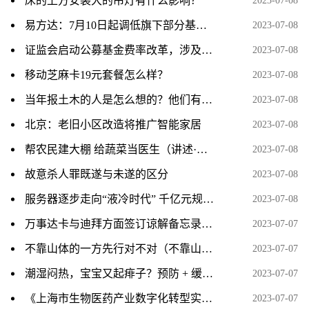
床的上方安装大的吊灯有什么影响？
2023-07-08
易方达：7月10日起调低旗下部分基金费率
2023-07-08
证监会启动公募基金费率改革，涉及六方面内容
2023-07-08
移动芝麻卡19元套餐怎么样？
2023-07-08
当年报土木的人是怎么想的？他们有想过这专业之后会成为一个大坑吗？
2023-07-08
北京：老旧小区改造将推广智能家居
2023-07-08
帮农民建大棚 给蔬菜当医生（讲述·一辈子一件事）
2023-07-08
故意杀人罪既遂与未遂的区分
2023-07-08
服务器逐步走向“液冷时代” 千亿元规模下多家上市公司积极布局
2023-07-08
万事达卡与迪拜方面签订谅解备忘录，将在未来多年间开展数字领域的合作。
2023-07-07
不靠山体的一方先行对不对（不靠山体的一方先行）
2023-07-07
潮湿闷热，宝宝又起痱子？预防 + 缓解，记住 6 个字，现在就做
2023-07-07
《上海市生物医药产业数字化转型实施方案》印发：到2025年打造10家以上标杆性智能工厂
2023-07-07