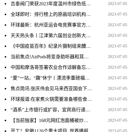
吉泰阀门荣获2023年度温州市绿色低碳工厂
2023-07-05
全球即时：排行榜上的原画培训机构课程价格一般学费多少
2023-07-05
环球最新：杭州亚运会电竞赛事官方用机 iQOO 11S 正式发布
2023-07-05
天天热头条丨江津第六届创业创新大赛复赛举行 15个项目胜出
2023-07-05
《中国疫苗百年》纪录片摄制组来醴取材 环球时快讯
2023-07-05
当前焦点!AirPods将变身助听器和耳温枪！下一代改为USB-C接口
2023-07-05
中国和摩洛哥签署农业合作谅解备忘录-世界观热点
2023-07-05
“夏”一站，“趣”休宁丨漂流季重磅福利来袭！冲冲冲！-世界热议
2023-07-05
焦点简讯:张庆伟会见马来西亚国会下议院副议长刘强燕一行
2023-07-05
环球报道:在家煮火锅需要准备哪些食材清单
2023-07-05
“酒系”上市银行或扩容，宜宾商行递表港交所
2023-07-05
【当前独家】168元网红泡面桶被炒至千元，深圳市监局回应
2023-07-05
开工！安徽1126个重大项目_世界播报
2023-07-05