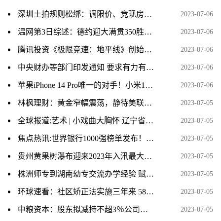
深圳土拍规则松绑：调限价、竞现房、不竞“保”
2023-07-06
温网第3日综述：德约迎大满贯350胜，张帅惨遭巡回赛12连败 每日头条
2023-07-06
腾讯投资《极限竞速：地平线》创始人新工作室 打造全新3A 当前关注
2023-07-06
中央财办等部门印发通知 要求有力有序有效推广“千万工程”经验
2023-07-06
苹果iPhone 14 Pro唯一的对手！小米13官网的评价数已破百万|环球播资讯
2023-07-06
林枫理财：黄金窄幅震荡，静待美联储指引方向-今日热议
2023-07-05
全球报道:艺术 | 小戏曲大胸怀 辽宁省第二届地方戏曲小戏展演开幕
2023-07-05
焦点热讯:世界银行1000强榜单发布！10家中国银行进入20强
2023-07-05
贵州黄果树瀑布迎来2023年入汛最大水量 当前关注
2023-07-05
株洲师专到湖南幼专交流办学经验 赋能职业教育高质量发展
2023-07-05
环球速看：社区矫正法实施三年来 58万人次社区矫正对象接受就业或就学指导
2023-07-05
中粮资本：股东拟减持不超3％公司股份
2023-07-05