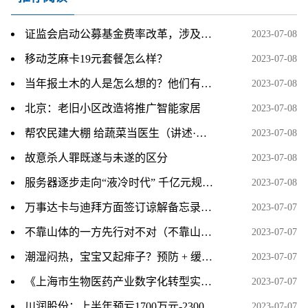
证监会启动公募基金费率改革，涉及六方面内容
2023-07-08
移动芝麻卡19元套餐怎么样？
2023-07-08
当年报土木的人是怎么想的？他们有想过这专业之后会成为一个大坑吗？
2023-07-08
北京：老旧小区改造将推广智能家居
2023-07-08
帮农民建大棚 给蔬菜当医生（讲述·一辈子一件事）
2023-07-08
故意杀人罪既遂与未遂的区分
2023-07-08
服务器逐步走向“液冷时代” 千亿元规模下多家上市公司积极布局
2023-07-08
万事达卡与迪拜方面签订谅解备忘录，将在未来多年间开展数字领域的合作。
2023-07-07
不靠山体的一方先行对不对（不靠山体的一方先行）
2023-07-07
潮湿闷热，宝宝又起痱子？预防 + 缓解，记住 6 个字，现在就做
2023-07-07
《上海市生物医药产业数字化转型实施方案》印发：到2025年打造10家以上标杆性智能工厂
2023-07-07
川润股份：上半年预亏1700万元-2300万元 同比转亏
2023-07-07