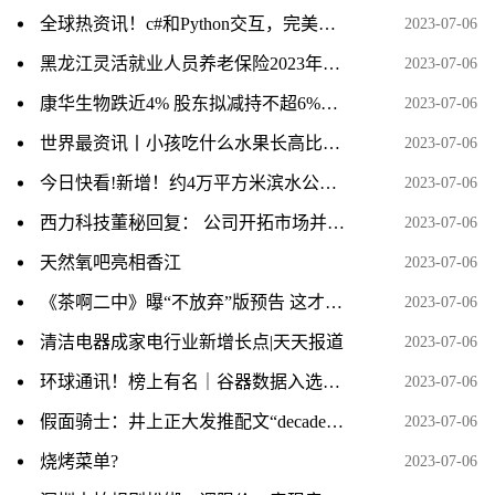
全球热资讯！c#和Python交互，完美解决Python调用OpenCV等第三方库以及分发时需配置python环境的问题
2023-07-06
黑龙江灵活就业人员养老保险2023年缴费标准是多少 全球报资讯
2023-07-06
康华生物跌近4% 股东拟减持不超6%股份
2023-07-06
世界最资讯丨小孩吃什么水果长高比较好啊?
2023-07-06
今日快看!新增！约4万平方米滨水公园，就在这里！
2023-07-06
西力科技董秘回复： 公司开拓市场并取得更高市场份额的步伐从未停止，公司新产品研发情况请您关注相关公告 热资讯
2023-07-06
天然氧吧亮相香江
2023-07-06
《茶啊二中》曝“不放弃”版预告 这才是青春
2023-07-06
清洁电器成家电行业新增长点|天天报道
2023-07-06
环球通讯！榜上有名｜谷器数据入选2023工业互联网500强榜单
2023-07-06
假面骑士：井上正大发推配文“decade”，或将开启帝骑复活赛？粉丝说不要拍出21神主了 当前热点
2023-07-06
烧烤菜单?
2023-07-06