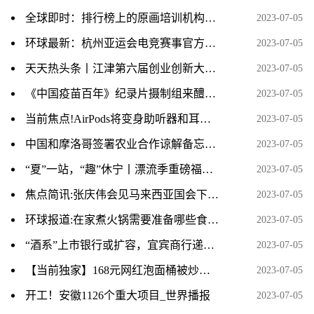
全球即时：排行榜上的原画培训机构课程价格一般学费多少
2023-07-05
环球最新：杭州亚运会电竞赛事官方用机 iQOO 11S 正式发布
2023-07-05
天天热头条丨江津第六届创业创新大赛复赛举行 15个项目胜出
2023-07-05
《中国疫苗百年》纪录片摄制组来醴取材 环球时快讯
2023-07-05
当前焦点!AirPods将变身助听器和耳温枪！下一代改为USB-C接口
2023-07-05
中国和摩洛哥签署农业合作谅解备忘录-世界观热点
2023-07-05
“夏”一站，“趣”休宁丨漂流季重磅福利来袭！冲冲冲！-世界热议
2023-07-05
焦点简讯:张庆伟会见马来西亚国会下议院副议长刘强燕一行
2023-07-05
环球报道:在家煮火锅需要准备哪些食材清单
2023-07-05
“酒系”上市银行或扩容，宜宾商行递表港交所
2023-07-05
【当前独家】168元网红泡面桶被炒至千元，深圳市监局回应
2023-07-05
开工！安徽1126个重大项目_世界播报
2023-07-05