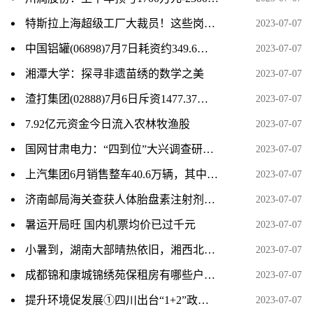
特斯拉上海超级工厂大裁员！这些岗位将裁员过半
2023-07-07
中国铝罐(06898)7月7日耗资约349.6万港元回购655.2万股
2023-07-07
湘潭大学：探寻非遗苗绣的数学之美
2023-07-07
渣打集团(02888)7月6日斥资1477.37万英镑回购220.88万股
2023-07-07
7.92亿元资金今日流入农林牧渔股
2023-07-07
国网甘肃电力：“四到位”大兴调查研究 全方位提升服务水平
2023-07-07
上汽集团6月销售整车40.6万辆，其中新能源汽 8.6万辆
2023-07-07
济南邮局海关查获人体胎盘素注射剂100支
2023-07-07
暑运开局旺 国内机票均价已过千元
2023-07-07
小暑到，湖南大部晴热依旧，湘西北局地有暴雨
2023-07-07
成都锦和康城锦绣苑保租房有哪些户型？
2023-07-07
提升环境促发展①四川出台“1+2”政策体系 助力民营经济高质量发展
2023-07-07