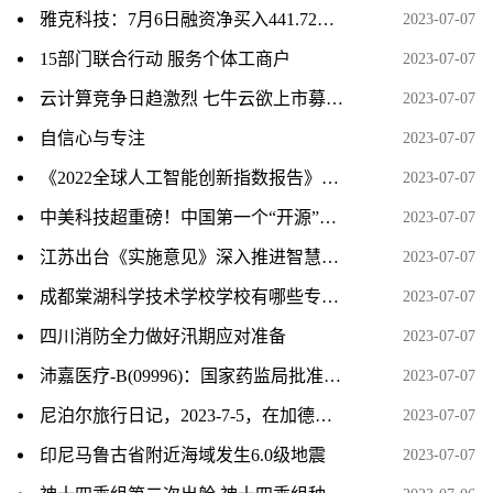
雅克科技：7月6日融资净买入441.72万元，连续3日累计净买入2170.13万元
2023-07-07
15部门联合行动 服务个体工商户
2023-07-07
云计算竞争日趋激烈 七牛云欲上市募资扩大市场份额
2023-07-07
自信心与专注
2023-07-07
《2022全球人工智能创新指数报告》发布 中国人工智能发展成效显著
2023-07-07
中美科技超重磅！中国第一个“开源”桌面操作系统问世 挑战微软、苹果全球市占率
2023-07-07
江苏出台《实施意见》深入推进智慧社区建设
2023-07-07
成都棠湖科学技术学校学校有哪些专业 学费怎么收
2023-07-07
四川消防全力做好汛期应对准备
2023-07-07
沛嘉医疗-B(09996)：国家药监局批准DCwireTM微导丝注册申请
2023-07-07
尼泊尔旅行日记，2023-7-5，在加德满都的最后一天
2023-07-07
印尼马鲁古省附近海域发生6.0级地震
2023-07-07