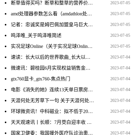
断草值得买吗？断草和整草的营养价值一样吗？_世界热点评
2023-07-05
amd处理器参数怎么看（amdathlon处理器怎么看型号）
2023-07-05
记者：忠诚奖是姆巴佩加盟皇马巨大阻碍 皇马不会付忠诚奖+宁愿等|世界热门
2023-07-05
鸣泽唯_关于鸣泽唯简述
2023-07-05
实况足球Online（关于实况足球Online介绍）|环球快讯
2023-07-05
速读：长大以后的世界歌曲_长大以后的世界
2023-07-04
微速讯：碧桂园6月实现权益销售金额160亿元
2023-07-04
gtx760显卡_gtx760-焦点热门
2023-07-04
电影《消失的她》连续13天单日票房破亿 每日信息
2023-07-04
天涯何处无芳草下一句 关于天涯何处无芳草下一句的介绍 热点在线
2023-07-04
环球微资讯！中科磁业：拟不低于20亿元投建高性能钕铁硼、节能电机磁瓦及粘结磁项目
2023-07-04
天天观速讯丨长顺：7月茭白迎丰收 探索种植新模式
2023-07-04
国家卫健委：我国援外医疗队诊治患者近3亿人次
2023-07-04