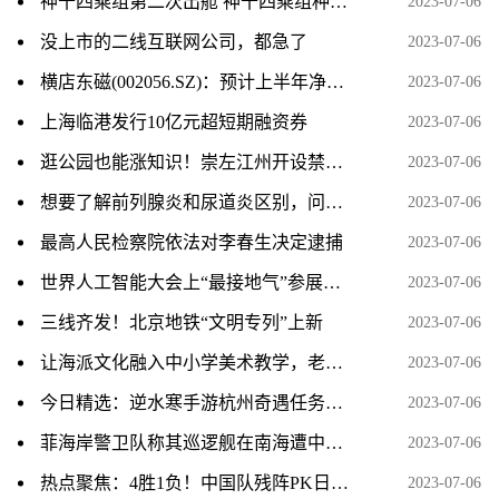
神十四乘组第二次出舱 神十四乘组种的菜被吃了 基本情况讲解
2023-07-06
没上市的二线互联网公司，都急了
2023-07-06
横店东磁(002056.SZ)：预计上半年净利润同比增长48%～58%
2023-07-06
上海临港发行10亿元超短期融资券
2023-07-06
逛公园也能涨知识！崇左江州开设禁毒主题公园
2023-07-06
想要了解前列腺炎和尿道炎区别，问诊可以到江西抚州博大男科医院
2023-07-06
最高人民检察院依法对李春生决定逮捕
2023-07-06
世界人工智能大会上“最接地气”参展商：中西部县域数字就业中心组团亮相
2023-07-06
三线齐发！北京地铁“文明专列”上新
2023-07-06
让海派文化融入中小学美术教学，老师们这样说……
2023-07-06
今日精选：逆水寒手游杭州奇遇任务视频攻略分享
2023-07-06
菲海岸警卫队称其巡逻舰在南海遭中国海警船“危险阻挠”，外交部回应 天天热讯
2023-07-06
热点聚焦：4胜1负！中国队残阵PK日本全主力，男单爆冷出局、男双全军覆没
2023-07-06