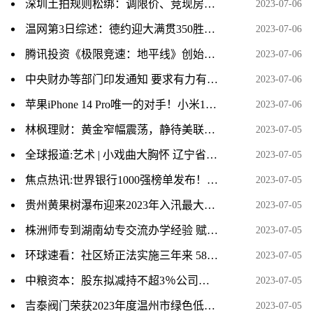
深圳土拍规则松绑：调限价、竞现房、不竞“保”
2023-07-06
温网第3日综述：德约迎大满贯350胜，张帅惨遭巡回赛12连败 每日头条
2023-07-06
腾讯投资《极限竞速：地平线》创始人新工作室 打造全新3A 当前关注
2023-07-06
中央财办等部门印发通知 要求有力有序有效推广“千万工程”经验
2023-07-06
苹果iPhone 14 Pro唯一的对手！小米13官网的评价数已破百万|环球播资讯
2023-07-06
林枫理财：黄金窄幅震荡，静待美联储指引方向-今日热议
2023-07-05
全球报道:艺术 | 小戏曲大胸怀 辽宁省第二届地方戏曲小戏展演开幕
2023-07-05
焦点热讯:世界银行1000强榜单发布！10家中国银行进入20强
2023-07-05
贵州黄果树瀑布迎来2023年入汛最大水量 当前关注
2023-07-05
株洲师专到湖南幼专交流办学经验 赋能职业教育高质量发展
2023-07-05
环球速看：社区矫正法实施三年来 58万人次社区矫正对象接受就业或就学指导
2023-07-05
中粮资本：股东拟减持不超3％公司股份
2023-07-05
吉泰阀门荣获2023年度温州市绿色低碳工厂
2023-07-05