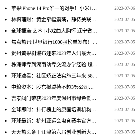
苹果iPhone 14 Pro唯一的对手！小米13官网的评价数已破百万|环球播资讯
2023-07-06
林枫理财：黄金窄幅震荡，静待美联储指引方向-今日热议
2023-07-05
全球报道:艺术 | 小戏曲大胸怀 辽宁省第二届地方戏曲小戏展演开幕
2023-07-05
焦点热讯:世界银行1000强榜单发布！10家中国银行进入20强
2023-07-05
贵州黄果树瀑布迎来2023年入汛最大水量 当前关注
2023-07-05
株洲师专到湖南幼专交流办学经验 赋能职业教育高质量发展
2023-07-05
环球速看：社区矫正法实施三年来 58万人次社区矫正对象接受就业或就学指导
2023-07-05
中粮资本：股东拟减持不超3％公司股份
2023-07-05
吉泰阀门荣获2023年度温州市绿色低碳工厂
2023-07-05
全球即时：排行榜上的原画培训机构课程价格一般学费多少
2023-07-05
环球最新：杭州亚运会电竞赛事官方用机 iQOO 11S 正式发布
2023-07-05
天天热头条丨江津第六届创业创新大赛复赛举行 15个项目胜出
2023-07-05