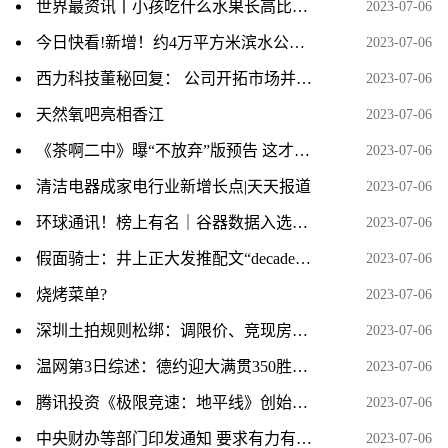
世界最资讯丨小孩吃什么水果长高比较好啊?
2023-07-06
今日快看!新增！约4万平方米滨水公园，就在这里！
2023-07-06
西力科技董秘回复： 公司开拓市场并取得更高市场份额的步伐从未停止，公司新产品研发情况请您关注相关公告 热资讯
2023-07-06
天然氧吧亮相香江
2023-07-06
《茶啊二中》曝“不放弃”版预告 这才是青春
2023-07-06
清洁电器成家电行业新增长点|天天报道
2023-07-06
环球通讯！榜上有名｜谷器数据入选2023工业互联网500强榜单
2023-07-06
假面骑士：井上正大发推配文“decade”，或将开启帝骑复活赛？粉丝说不要拍出21神主了 当前热点
2023-07-06
烧烤菜单?
2023-07-06
深圳土拍规则松绑：调限价、竞现房、不竞“保”
2023-07-06
温网第3日综述：德约迎大满贯350胜，张帅惨遭巡回赛12连败 每日头条
2023-07-06
腾讯投资《极限竞速：地平线》创始人新工作室 打造全新3A 当前关注
2023-07-06
中央财办等部门印发通知 要求有力有序有效推广“千万工程”经验
2023-07-06