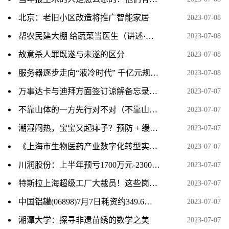
北京：老旧小区改造将推广智能家居
2023-07-08
帮农民建大棚 给蔬菜当医生（讲述·一辈子一件事）
2023-07-08
故意杀人罪既遂与未遂的区分
2023-07-08
服务器逐步走向“液冷时代” 千亿元规模下多家上市公司积极布局
2023-07-08
万事达卡与迪拜方面签订谅解备忘录，将在未来多年间开展数字领域的合作。
2023-07-07
不靠山体的一方先行对不对（不靠山体的一方先行）
2023-07-07
潮湿闷热，宝宝又起痱子？预防 + 缓解，记住 6 个字，现在就做
2023-07-07
《上海市生物医药产业数字化转型实施方案》印发：到2025年打造10家以上标杆性智能工厂
2023-07-07
川润股份：上半年预亏1700万元-2300万元 同比转亏
2023-07-07
特斯拉上海超级工厂大裁员！这些岗位将裁员过半
2023-07-07
中国铝罐(06898)7月7日耗资约349.6万港元回购655.2万股
2023-07-07
湘潭大学：探寻非遗苗绣的数学之美
2023-07-07