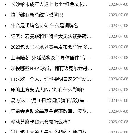
长沙给未成年人送上七个“红色文化套餐”
2023-07-08
拉脱维亚新总统宣誓就职
2023-07-08
什么是词牌名诗句 什么是词牌名
2023-07-08
记者：若曼联和亚特兰大无法谈妥转会，霍伊伦德将递交转会申请
2023-07-08
2023包头马术系列赛事发布会举行 多项赛事将开启
2023-07-08
上海陆芯“外延结构及半导体器件”专利获授权
2023-07-08
现役哪些NBA球员，拥有迈克尔乔丹和科比的心态
2023-07-08
再喜欢一个人，你也要明白这5个“爱情真相”
2023-07-08
床的上方安装大的吊灯有什么影响？
2023-07-08
易方达：7月10日起调低旗下部分基金费率
2023-07-08
证监会启动公募基金费率改革，涉及六方面内容
2023-07-08
移动芝麻卡19元套餐怎么样？
2023-07-08
当年报土木的人是怎么想的？他们有想过这专业之后会成为一个大坑吗？
2023-07-08