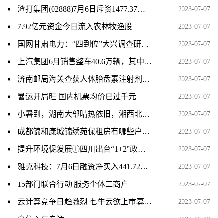
渣打集团(02888)7月6日斥资1477.37万英镑回购220.88万股
2023-07-07
7.92亿元资金今日流入农林牧渔股
2023-07-07
国网甘肃电力：“四到位”大兴调查研究 全方位提升服务水平
2023-07-07
上汽集团6月销售整车40.6万辆，其中新能源汽 8.6万辆
2023-07-07
济南邮局海关查获人体胎盘素注射剂100支
2023-07-07
暑运开局旺 国内机票均价已过千元
2023-07-07
小暑到，湖南大部晴热依旧，湘西北局地有暴雨
2023-07-07
成都锦和康城锦绣苑保租房有哪些户型？
2023-07-07
提升环境促发展①四川出台“1+2”政策体系 助力民营经济高质量发展
2023-07-07
雅克科技：7月6日融资净买入441.72万元，连续3日累计净买入2170.13万元
2023-07-07
15部门联合行动 服务个体工商户
2023-07-07
云计算竞争日趋激烈 七牛云欲上市募资扩大市场份额
2023-07-07