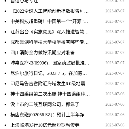
自信心与专注
2023-07-07
《2022全球人工智能创新指数报告》发布 中国人工智能发展成效显著
2023-07-07
中美科技超重磅！中国第一个“开源”桌面操作系统问世 挑战微软、苹果全球市占率
2023-07-07
江苏出台《实施意见》深入推进智慧社区建设
2023-07-07
成都棠湖科学技术学校学校有哪些专业 学费怎么收
2023-07-07
四川消防全力做好汛期应对准备
2023-07-07
沛嘉医疗-B(09996)：国家药监局批准DCwireTM微导丝注册申请
2023-07-07
尼泊尔旅行日记，2023-7-5，在加德满都的最后一天
2023-07-07
印尼马鲁古省附近海域发生6.0级地震
2023-07-07
神十四乘组第二次出舱 神十四乘组种的菜被吃了 基本情况讲解
2023-07-06
没上市的二线互联网公司，都急了
2023-07-06
横店东磁(002056.SZ)：预计上半年净利润同比增长48%～58%
2023-07-06
上海临港发行10亿元超短期融资券
2023-07-06