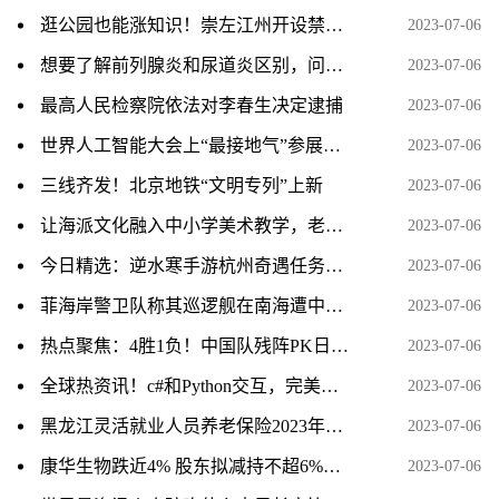
逛公园也能涨知识！崇左江州开设禁毒主题公园
2023-07-06
想要了解前列腺炎和尿道炎区别，问诊可以到江西抚州博大男科医院
2023-07-06
最高人民检察院依法对李春生决定逮捕
2023-07-06
世界人工智能大会上“最接地气”参展商：中西部县域数字就业中心组团亮相
2023-07-06
三线齐发！北京地铁“文明专列”上新
2023-07-06
让海派文化融入中小学美术教学，老师们这样说……
2023-07-06
今日精选：逆水寒手游杭州奇遇任务视频攻略分享
2023-07-06
菲海岸警卫队称其巡逻舰在南海遭中国海警船“危险阻挠”，外交部回应 天天热讯
2023-07-06
热点聚焦：4胜1负！中国队残阵PK日本全主力，男单爆冷出局、男双全军覆没
2023-07-06
全球热资讯！c#和Python交互，完美解决Python调用OpenCV等第三方库以及分发时需配置python环境的问题
2023-07-06
黑龙江灵活就业人员养老保险2023年缴费标准是多少 全球报资讯
2023-07-06
康华生物跌近4% 股东拟减持不超6%股份
2023-07-06