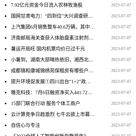
7.92亿元资金今日流入农林牧渔股
2023-07-07
国网甘肃电力：“四到位”大兴调查研究 全方位提升服务水平
2023-07-07
上汽集团6月销售整车40.6万辆，其中新能源汽 8.6万辆
2023-07-07
济南邮局海关查获人体胎盘素注射剂100支
2023-07-07
暑运开局旺 国内机票均价已过千元
2023-07-07
小暑到，湖南大部晴热依旧，湘西北局地有暴雨
2023-07-07
成都锦和康城锦绣苑保租房有哪些户型？
2023-07-07
提升环境促发展①四川出台“1+2”政策体系 助力民营经济高质量发展
2023-07-07
雅克科技：7月6日融资净买入441.72万元，连续3日累计净买入2170.13万元
2023-07-07
15部门联合行动 服务个体工商户
2023-07-07
云计算竞争日趋激烈 七牛云欲上市募资扩大市场份额
2023-07-07
自信心与专注
2023-07-07