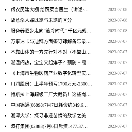
帮农民建大棚 给蔬菜当医生（讲述·一辈子一件事）
2023-07-08
故意杀人罪既遂与未遂的区分
2023-07-08
服务器逐步走向“液冷时代” 千亿元规模下多家上市公司积极布局
2023-07-08
万事达卡与迪拜方面签订谅解备忘录，将在未来多年间开展数字领域的合作。
2023-07-07
不靠山体的一方先行对不对（不靠山体的一方先行）
2023-07-07
潮湿闷热，宝宝又起痱子？预防 + 缓解，记住 6 个字，现在就做
2023-07-07
《上海市生物医药产业数字化转型实施方案》印发：到2025年打造10家以上标杆性智能工厂
2023-07-07
川润股份：上半年预亏1700万元-2300万元 同比转亏
2023-07-07
特斯拉上海超级工厂大裁员！这些岗位将裁员过半
2023-07-07
中国铝罐(06898)7月7日耗资约349.6万港元回购655.2万股
2023-07-07
湘潭大学：探寻非遗苗绣的数学之美
2023-07-07
渣打集团(02888)7月6日斥资1477.37万英镑回购220.88万股
2023-07-07