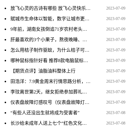
放飞心灵的古诗有哪些 放飞心灵快乐成长有关的诗句
2023-07-09
赋城市生命体以智能，数字让城市更美好
2023-07-09
9年前，湖南女孩倒追71岁农村老头，结婚后生下一子，现状如何？
2023-07-09
肝最喜欢的3个小果子，熬夜晚睡、用眼多、操心的人尤其需要
2023-07-09
怎么用桔子制作驱蚊，为什么桔子可以驱蚊
2023-07-09
哪种鼠标指针好看 推荐8款电脑鼠标指针
2023-07-09
【期货点评】油脂油料整体上行
2023-07-09
田浩洋：7.9黄金周末行情思路分析，持仓的朋友看过来
2023-07-09
李玟离世第2天，继女拒绝参加葬礼，被骂到连夜注销账号！
2023-07-09
仪表盘故障灯感叹号（仪表盘故障灯感叹号是什么意思？）
2023-07-09
“有些人还没出生就将成为受害者”
2023-07-08
长沙给未成年人送上七个“红色文化套餐”
2023-07-08