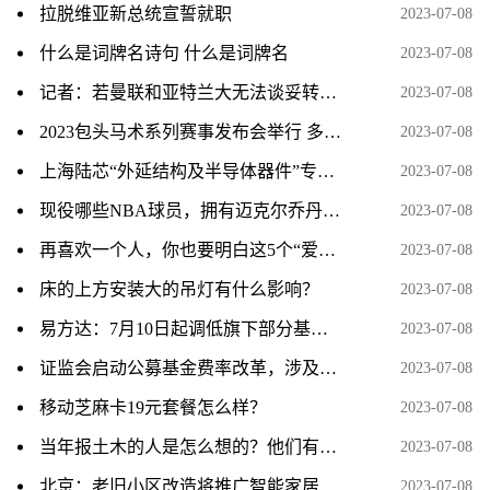
拉脱维亚新总统宣誓就职
2023-07-08
什么是词牌名诗句 什么是词牌名
2023-07-08
记者：若曼联和亚特兰大无法谈妥转会，霍伊伦德将递交转会申请
2023-07-08
2023包头马术系列赛事发布会举行 多项赛事将开启
2023-07-08
上海陆芯“外延结构及半导体器件”专利获授权
2023-07-08
现役哪些NBA球员，拥有迈克尔乔丹和科比的心态
2023-07-08
再喜欢一个人，你也要明白这5个“爱情真相”
2023-07-08
床的上方安装大的吊灯有什么影响？
2023-07-08
易方达：7月10日起调低旗下部分基金费率
2023-07-08
证监会启动公募基金费率改革，涉及六方面内容
2023-07-08
移动芝麻卡19元套餐怎么样？
2023-07-08
当年报土木的人是怎么想的？他们有想过这专业之后会成为一个大坑吗？
2023-07-08
北京：老旧小区改造将推广智能家居
2023-07-08