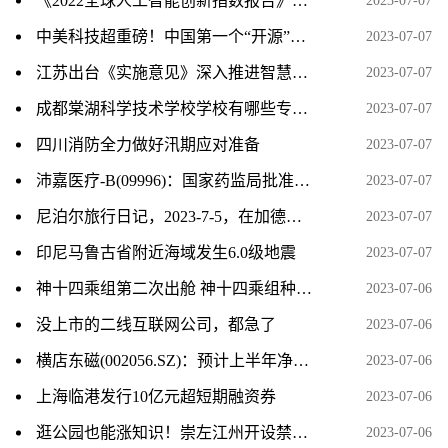
《2022全球人工智能创新指数报告》发布 中国人工智能发展成效显著
2023-07-07
中美科技超重磅！中国第一个“开源”桌面操作系统问世 挑战微软、苹果全球市占率
2023-07-07
江苏出台《实施意见》深入推进智慧社区建设
2023-07-07
成都棠湖科学技术学校学校有哪些专业 学费怎么收
2023-07-07
四川消防全力做好汛期应对准备
2023-07-07
沛嘉医疗-B(09996)：国家药监局批准DCwireTM微导丝注册申请
2023-07-07
尼泊尔旅行日记，2023-7-5，在加德满都的最后一天
2023-07-07
印尼马鲁古省附近海域发生6.0级地震
2023-07-07
神十四乘组第二次出舱 神十四乘组种的菜被吃了 基本情况讲解
2023-07-06
没上市的二线互联网公司，都急了
2023-07-06
横店东磁(002056.SZ)：预计上半年净利润同比增长48%～58%
2023-07-06
上海临港发行10亿元超短期融资券
2023-07-06
逛公园也能涨知识！崇左江州开设禁毒主题公园
2023-07-06