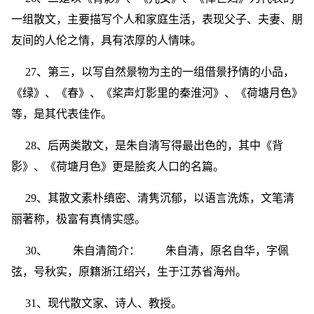
一组散文，主要描写个人和家庭生活，表现父子、夫妻、朋
友间的人伦之情，具有浓厚的人情味。
27、第三，以写自然景物为主的一组借景抒情的小品，
《绿》、《春》、《桨声灯影里的秦淮河》、《荷塘月色》
等，是其代表佳作。
28、后两类散文，是朱自清写得最出色的，其中《背
影》、《荷塘月色》更是脍炙人口的名篇。
29、其散文素朴缜密、清隽沉郁，以语言洗炼，文笔清
丽著称，极富有真情实感。
30、 朱自清简介： 朱自清，原名自华，字佩
弦，号秋实，原籍浙江绍兴，生于江苏省海州。
31、现代散文家、诗人、教授。