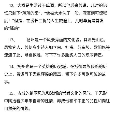
12、大概是生活过于单调，所以他后来曾说，儿时的记
忆只剩下“薄薄的影”，“像被大水洗了一般，寂寞到可惊程
度！”但是，在漫长曲折的人生旅途上，儿时毕竟是首发
的"驿站"。
13、 扬州是一个风景秀丽的文化城，其湖光山色，
风物宜人，曾使多少诗人如李白、杜甫、苏东坡、欧阳修等
流连于此，寻幽探胜，写下了许多脍炙人口的瑰丽诗章。
14、扬州也是一个英雄的历史城，在抵御异族侵略的历
史上，曾谱写下无数辉煌的篇章，留下许多可歌可泣的故
事。
15、古城的绮丽风光和浓郁的崇尚文化的风气，于无形
中陶冶着少年朱自清的性情，养成他和平中正的品性和向往
自然美的情趣。