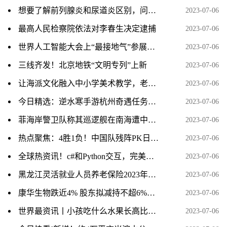
想要了解前列腺炎和尿道炎区别，问诊可以到江西抚州博大男科医院
2023-07-06
最高人民检察院依法对李春生决定逮捕
2023-07-06
世界人工智能大会上“最接地气”参展商：中西部县域数字就业中心组团亮相
2023-07-06
三线齐发！北京地铁“文明专列”上新
2023-07-06
让海派文化融入中小学美术教学，老师们这样说……
2023-07-06
今日精选：逆水寒手游杭州奇遇任务视频攻略分享
2023-07-06
菲海岸警卫队称其巡逻舰在南海遭中国海警船“危险阻挠”，外交部回应 天天热讯
2023-07-06
热点聚焦：4胜1负！中国队残阵PK日本全主力，男单爆冷出局、男双全军覆没
2023-07-06
全球热资讯！c#和Python交互，完美解决Python调用OpenCV等第三方库以及分发时需配置python环境的问题
2023-07-06
黑龙江灵活就业人员养老保险2023年缴费标准是多少 全球报资讯
2023-07-06
康华生物跌近4% 股东拟减持不超6%股份
2023-07-06
世界最资讯丨小孩吃什么水果长高比较好啊?
2023-07-06