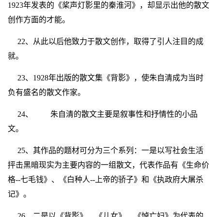
1923年发表的《桨声灯影里的秦淮河》，却显示出他的散文
创作方面的才能。
22、从此以后他致力于散文创作，取得了引人注目的成
就。
23、1928年出版的散文集《背影》，使朱自清成为当时
负有盛名的散文作家。
24、 朱自清的散文主要是叙事性和抒情性的小品
文。
25、其作品的题材可分为三个系列：一是以写社会生活
抨击黑暗现实为主要内容的一组散文，代表作品有《生命价
格--七毛钱》、《白种人--上帝的骄子》和《执政府大屠杀
记》。
26、二是以《背影》、《儿女》、《悼亡妇》为代表的