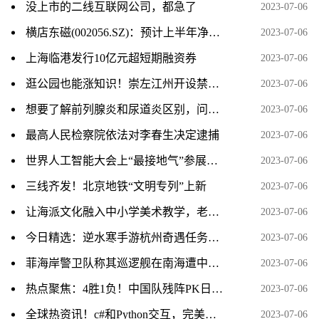
没上市的二线互联网公司，都急了
2023-07-06
横店东磁(002056.SZ)：预计上半年净利润同比增长48%～58%
2023-07-06
上海临港发行10亿元超短期融资券
2023-07-06
逛公园也能涨知识！崇左江州开设禁毒主题公园
2023-07-06
想要了解前列腺炎和尿道炎区别，问诊可以到江西抚州博大男科医院
2023-07-06
最高人民检察院依法对李春生决定逮捕
2023-07-06
世界人工智能大会上“最接地气”参展商：中西部县域数字就业中心组团亮相
2023-07-06
三线齐发！北京地铁“文明专列”上新
2023-07-06
让海派文化融入中小学美术教学，老师们这样说……
2023-07-06
今日精选：逆水寒手游杭州奇遇任务视频攻略分享
2023-07-06
菲海岸警卫队称其巡逻舰在南海遭中国海警船“危险阻挠”，外交部回应 天天热讯
2023-07-06
热点聚焦：4胜1负！中国队残阵PK日本全主力，男单爆冷出局、男双全军覆没
2023-07-06
全球热资讯！c#和Python交互，完美解决Python调用OpenCV等第三方库以及分发时需配置python环境的问题
2023-07-06