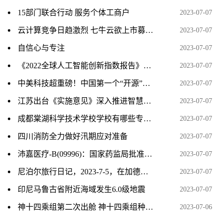
15部门联合行动 服务个体工商户
2023-07-07
云计算竞争日趋激烈 七牛云欲上市募资扩大市场份额
2023-07-07
自信心与专注
2023-07-07
《2022全球人工智能创新指数报告》发布 中国人工智能发展成效显著
2023-07-07
中美科技超重磅！中国第一个“开源”桌面操作系统问世 挑战微软、苹果全球市占率
2023-07-07
江苏出台《实施意见》深入推进智慧社区建设
2023-07-07
成都棠湖科学技术学校学校有哪些专业 学费怎么收
2023-07-07
四川消防全力做好汛期应对准备
2023-07-07
沛嘉医疗-B(09996)：国家药监局批准DCwireTM微导丝注册申请
2023-07-07
尼泊尔旅行日记，2023-7-5，在加德满都的最后一天
2023-07-07
印尼马鲁古省附近海域发生6.0级地震
2023-07-07
神十四乘组第二次出舱 神十四乘组种的菜被吃了 基本情况讲解
2023-07-06