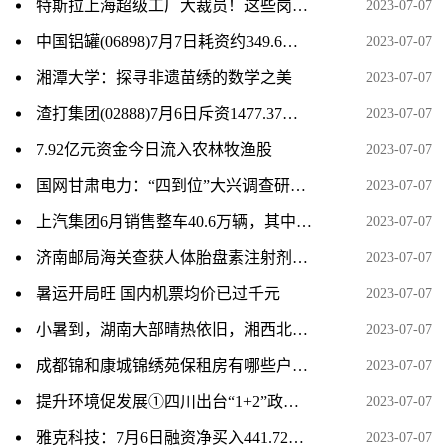
特斯拉上海超级工厂大裁员！这些岗位将裁员过半
2023-07-07
中国铝罐(06898)7月7日耗资约349.6万港元回购655.2万股
2023-07-07
湘潭大学：探寻非遗苗绣的数学之美
2023-07-07
渣打集团(02888)7月6日斥资1477.37万英镑回购220.88万股
2023-07-07
7.92亿元资金今日流入农林牧渔股
2023-07-07
国网甘肃电力：“四到位”大兴调查研究 全方位提升服务水平
2023-07-07
上汽集团6月销售整车40.6万辆，其中新能源汽 8.6万辆
2023-07-07
济南邮局海关查获人体胎盘素注射剂100支
2023-07-07
暑运开局旺 国内机票均价已过千元
2023-07-07
小暑到，湖南大部晴热依旧，湘西北局地有暴雨
2023-07-07
成都锦和康城锦绣苑保租房有哪些户型？
2023-07-07
提升环境促发展①四川出台“1+2”政策体系 助力民营经济高质量发展
2023-07-07
雅克科技：7月6日融资净买入441.72万元，连续3日累计净买入2170.13万元
2023-07-07