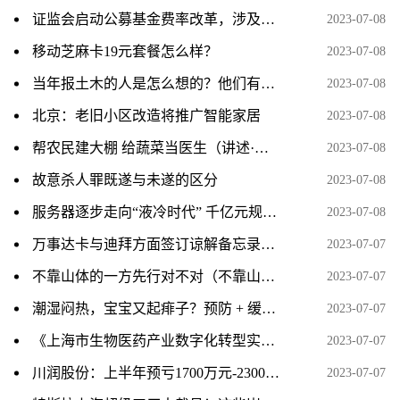
证监会启动公募基金费率改革，涉及六方面内容
2023-07-08
移动芝麻卡19元套餐怎么样？
2023-07-08
当年报土木的人是怎么想的？他们有想过这专业之后会成为一个大坑吗？
2023-07-08
北京：老旧小区改造将推广智能家居
2023-07-08
帮农民建大棚 给蔬菜当医生（讲述·一辈子一件事）
2023-07-08
故意杀人罪既遂与未遂的区分
2023-07-08
服务器逐步走向“液冷时代” 千亿元规模下多家上市公司积极布局
2023-07-08
万事达卡与迪拜方面签订谅解备忘录，将在未来多年间开展数字领域的合作。
2023-07-07
不靠山体的一方先行对不对（不靠山体的一方先行）
2023-07-07
潮湿闷热，宝宝又起痱子？预防 + 缓解，记住 6 个字，现在就做
2023-07-07
《上海市生物医药产业数字化转型实施方案》印发：到2025年打造10家以上标杆性智能工厂
2023-07-07
川润股份：上半年预亏1700万元-2300万元 同比转亏
2023-07-07