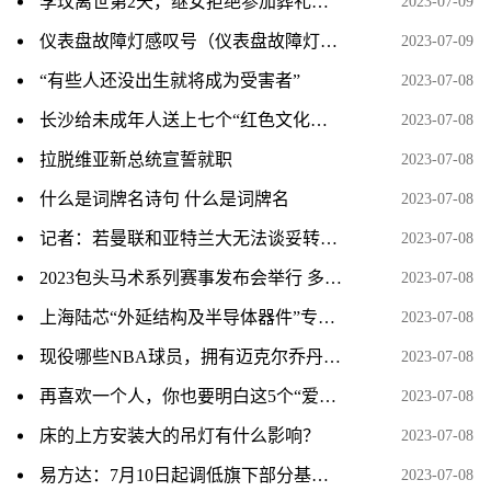
李玟离世第2天，继女拒绝参加葬礼，被骂到连夜注销账号！
2023-07-09
仪表盘故障灯感叹号（仪表盘故障灯感叹号是什么意思？）
2023-07-09
“有些人还没出生就将成为受害者”
2023-07-08
长沙给未成年人送上七个“红色文化套餐”
2023-07-08
拉脱维亚新总统宣誓就职
2023-07-08
什么是词牌名诗句 什么是词牌名
2023-07-08
记者：若曼联和亚特兰大无法谈妥转会，霍伊伦德将递交转会申请
2023-07-08
2023包头马术系列赛事发布会举行 多项赛事将开启
2023-07-08
上海陆芯“外延结构及半导体器件”专利获授权
2023-07-08
现役哪些NBA球员，拥有迈克尔乔丹和科比的心态
2023-07-08
再喜欢一个人，你也要明白这5个“爱情真相”
2023-07-08
床的上方安装大的吊灯有什么影响？
2023-07-08
易方达：7月10日起调低旗下部分基金费率
2023-07-08