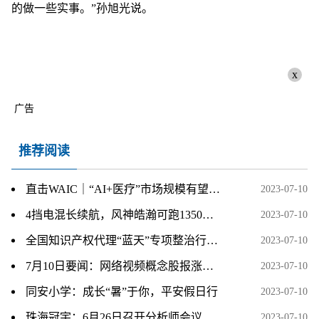
的做一些实事。”孙旭光说。
x
广告
推荐阅读
直击WAIC｜“AI+医疗”市场规模有望突破300亿，如何推动创新成果从“实验室”走进“应用场”？
2023-07-10
4挡电混长续航，风神皓瀚可跑1350公里
2023-07-10
全国知识产权代理“蓝天”专项整治行动现场推进活动在广州举办
2023-07-10
7月10日要闻：网络视频概念股报涨，华谊兄弟涨近5%
2023-07-10
同安小学：成长“暑”于你，平安假日行
2023-07-10
珠海冠宇：6月26日召开分析师会议，银华基金参与
2023-07-10