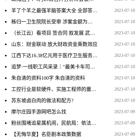
羊了个羊之最强羊脑答案大全 全部答题题库答案汇总[多图]
2023-07-10
秭归一卫生院院长受审 涉案金额为…
2023-07-10
（长江云）看项目 签合同 叙发展 武汉市咸安商会回乡考察
2023-07-10
山东：财金联动 放大财政资金乘数效应
2023-07-10
江西下达16.38亿元用于医疗卫生服务体系建设
2023-07-10
追梦·一线职工风采录｜“最美卡车司机”的暖心事
2023-07-10
朱自清的资料100字 朱自清的资料
2023-07-10
工控行业是软硬件、实施工程师的噩梦？了解后您就知道为什么了！
2023-07-10
苏东坡卤白肉的做法和配方?
2023-07-10
摩尔庄园手游网吧怎么找
2023-07-09
粉丝围堵追星属机闹，民航局：依法从严从快从重打击机闹
2023-07-09
【无悔华夏】名臣剧本政策数据
2023-07-09