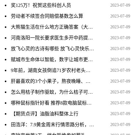
奖125万！祝贺这些科创人员
2023-07-09
劳动者不续签合同赔偿基数怎么算
2023-07-09
大熊猫生活在什么地方正确答案（大熊猫生活在什么地方）
2023-07-09
河南洛阳一院长要求医生多开中药提升收入 已被停职调查
2023-07-09
放飞心灵的古诗有哪些 放飞心灵快乐成长有关的诗句
2023-07-09
赋城市生命体以智能，数字让城市更美好
2023-07-09
9年前，湖南女孩倒追71岁农村老头，结婚后生下一子，现状如何？
2023-07-09
肝最喜欢的3个小果子，熬夜晚睡、用眼多、操心的人尤其需要
2023-07-09
怎么用桔子制作驱蚊，为什么桔子可以驱蚊
2023-07-09
哪种鼠标指针好看 推荐8款电脑鼠标指针
2023-07-09
【期货点评】油脂油料整体上行
2023-07-09
田浩洋：7.9黄金周末行情思路分析，持仓的朋友看过来
2023-07-09