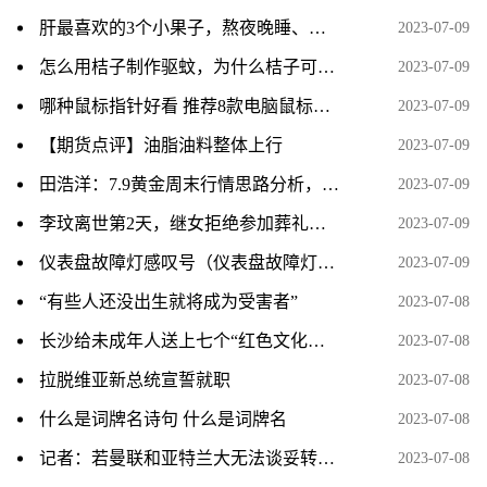
肝最喜欢的3个小果子，熬夜晚睡、用眼多、操心的人尤其需要
2023-07-09
怎么用桔子制作驱蚊，为什么桔子可以驱蚊
2023-07-09
哪种鼠标指针好看 推荐8款电脑鼠标指针
2023-07-09
【期货点评】油脂油料整体上行
2023-07-09
田浩洋：7.9黄金周末行情思路分析，持仓的朋友看过来
2023-07-09
李玟离世第2天，继女拒绝参加葬礼，被骂到连夜注销账号！
2023-07-09
仪表盘故障灯感叹号（仪表盘故障灯感叹号是什么意思？）
2023-07-09
“有些人还没出生就将成为受害者”
2023-07-08
长沙给未成年人送上七个“红色文化套餐”
2023-07-08
拉脱维亚新总统宣誓就职
2023-07-08
什么是词牌名诗句 什么是词牌名
2023-07-08
记者：若曼联和亚特兰大无法谈妥转会，霍伊伦德将递交转会申请
2023-07-08