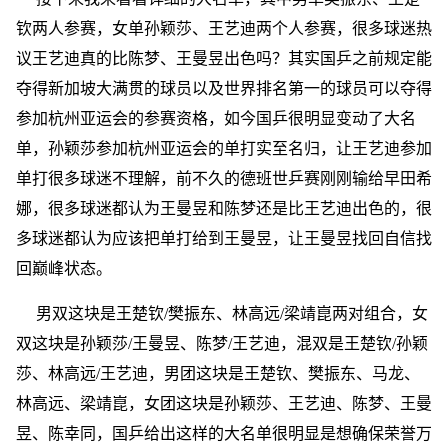
钦两人参赛，女单孙颖莎、王艺迪两个人参赛，很多球迷热
议王艺迪真的比陈梦、王曼昱出色吗？其实国乒之前规定能
夺得新加坡大满贯的球员以及世界排名第一的球员可以夺得
参加杭州亚运会的参赛资格，如今国乒很明显变动了大名
单，孙颖莎参加杭州亚运会的单打实至名归，让王艺迪参加
单打很多球迷不理解，前不久的德班世乒赛刚刚输给早田希
娜，很多球迷都认为王曼昱和陈梦还是比王艺迪出色的，很
多球迷都认为应该把单打给到王曼昱，让王曼昱找回自信找
回巅峰状态。
男双这块是王楚钦/樊振东、林高远/梁靖崑两对组合，女
双这块是孙颖莎/王曼昱、陈梦/王艺迪，混双是王楚钦/孙颖
莎、林高远/王艺迪，男团这块是王楚钦、樊振东、马龙、
林高远、梁靖崑，女团这块是孙颖莎、王艺迪、陈梦、王曼
昱、陈幸同，国乒给出这样的大名单很明显是想确保荣誉万