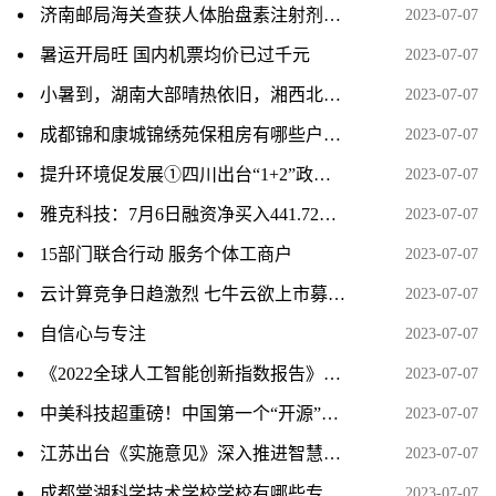
济南邮局海关查获人体胎盘素注射剂100支
2023-07-07
暑运开局旺 国内机票均价已过千元
2023-07-07
小暑到，湖南大部晴热依旧，湘西北局地有暴雨
2023-07-07
成都锦和康城锦绣苑保租房有哪些户型？
2023-07-07
提升环境促发展①四川出台“1+2”政策体系 助力民营经济高质量发展
2023-07-07
雅克科技：7月6日融资净买入441.72万元，连续3日累计净买入2170.13万元
2023-07-07
15部门联合行动 服务个体工商户
2023-07-07
云计算竞争日趋激烈 七牛云欲上市募资扩大市场份额
2023-07-07
自信心与专注
2023-07-07
《2022全球人工智能创新指数报告》发布 中国人工智能发展成效显著
2023-07-07
中美科技超重磅！中国第一个“开源”桌面操作系统问世 挑战微软、苹果全球市占率
2023-07-07
江苏出台《实施意见》深入推进智慧社区建设
2023-07-07
成都棠湖科学技术学校学校有哪些专业 学费怎么收
2023-07-07