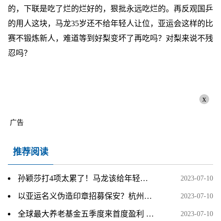
的，下联是吃了烂的烂好的，狠批永远吃烂的。再反观国乒
的用人这块，马龙35岁还不给年轻人让位，亚运会这样的比
赛不锻炼新人，难道等到好梨变坏了再吃吗？对梨来说不残
忍吗？
x
广告
推荐阅读
孙颖莎打4项太累了！马龙该给年轻人让位，刘国梁又不锻炼新人
2023-07-10
以亚运名义伪造印章招募保安？杭州上城警方：犯罪嫌疑人已被刑拘
2023-07-10
全球最大养老基金五季度来首度盈利 Q1增持苹果、英伟达、特斯拉
2023-07-10