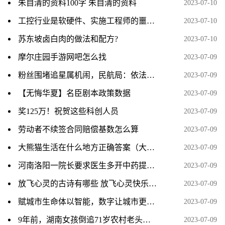
朱自清的资料100字 朱自清的资料
2023-07-10
工控行业是软硬件、实施工程师的噩梦？了解后您就知道为什么了！
2023-07-10
苏东坡卤白肉的做法和配方?
2023-07-10
摩尔庄园手游网吧怎么找
2023-07-09
粉丝围堵追星属机闹，民航局：依法从严从快从重打击机闹
2023-07-09
【无悔华夏】名臣剧本政策数据
2023-07-09
奖125万！祝贺这些科创人员
2023-07-09
劳动者不续签合同赔偿基数怎么算
2023-07-09
大熊猫生活在什么地方正确答案（大熊猫生活在什么地方）
2023-07-09
河南洛阳一院长要求医生多开中药提升收入 已被停职调查
2023-07-09
放飞心灵的古诗有哪些 放飞心灵快乐成长有关的诗句
2023-07-09
赋城市生命体以智能，数字让城市更美好
2023-07-09
9年前，湖南女孩倒追71岁农村老头，结婚后生下一子，现状如何？
2023-07-09