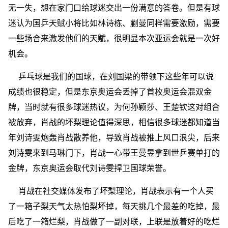
无一失，想在家门口给球迷交出一份满意的答卷。但是有球
迷认为国乒天赋小将比如林诗栋、蒯曼同样需要激励，需要
一些场合来激发他们的天赋，很明显本次亚运会就是一次好
机会。
乒乓球是我们的国球，在刘国梁的带领下这些年可以说
成绩也很稳定，但是东京奥运会丢掉了首枚奥运会混双金
牌，当时就有很多球迷热议，为何孙颖莎、王楚钦这对组合
被放弃，肖战的坏梨理论值得深思，相信很多球迷都知道当
年刘诗雯炮轰肖战散养他，导致肖战被推上风口浪尖，后来
刘诗雯来到马琳门下，肖战一心带王曼昱拿到世乒赛单打的
金牌，东京奥运会取代刘诗雯捍卫国球荣誉。
肖战在社交媒体发布了坏梨理论，肖战表示有一个人买
了一箱子梨天气太热怕梨坏掉，每天挑几个最差的吃掉，最
后吃了一箱烂梨，肖战做了一副对联，上联是放着好的吃烂