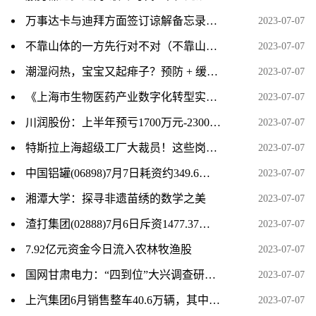
万事达卡与迪拜方面签订谅解备忘录，将在未来多年间开展数字领域的合作。
2023-07-07
不靠山体的一方先行对不对（不靠山体的一方先行）
2023-07-07
潮湿闷热，宝宝又起痱子？预防 + 缓解，记住 6 个字，现在就做
2023-07-07
《上海市生物医药产业数字化转型实施方案》印发：到2025年打造10家以上标杆性智能工厂
2023-07-07
川润股份：上半年预亏1700万元-2300万元 同比转亏
2023-07-07
特斯拉上海超级工厂大裁员！这些岗位将裁员过半
2023-07-07
中国铝罐(06898)7月7日耗资约349.6万港元回购655.2万股
2023-07-07
湘潭大学：探寻非遗苗绣的数学之美
2023-07-07
渣打集团(02888)7月6日斥资1477.37万英镑回购220.88万股
2023-07-07
7.92亿元资金今日流入农林牧渔股
2023-07-07
国网甘肃电力：“四到位”大兴调查研究 全方位提升服务水平
2023-07-07
上汽集团6月销售整车40.6万辆，其中新能源汽 8.6万辆
2023-07-07