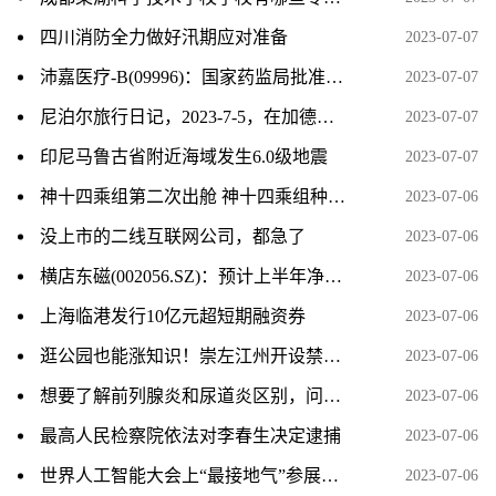
四川消防全力做好汛期应对准备
2023-07-07
沛嘉医疗-B(09996)：国家药监局批准DCwireTM微导丝注册申请
2023-07-07
尼泊尔旅行日记，2023-7-5，在加德满都的最后一天
2023-07-07
印尼马鲁古省附近海域发生6.0级地震
2023-07-07
神十四乘组第二次出舱 神十四乘组种的菜被吃了 基本情况讲解
2023-07-06
没上市的二线互联网公司，都急了
2023-07-06
横店东磁(002056.SZ)：预计上半年净利润同比增长48%～58%
2023-07-06
上海临港发行10亿元超短期融资券
2023-07-06
逛公园也能涨知识！崇左江州开设禁毒主题公园
2023-07-06
想要了解前列腺炎和尿道炎区别，问诊可以到江西抚州博大男科医院
2023-07-06
最高人民检察院依法对李春生决定逮捕
2023-07-06
世界人工智能大会上“最接地气”参展商：中西部县域数字就业中心组团亮相
2023-07-06