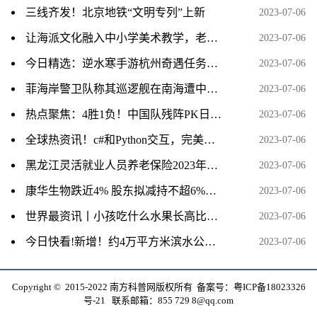
三线齐发！北京地铁“文明专列”上新
2023-07-06
让海派文化融入中小学美术教学，老师们这样说……
2023-07-06
今日精选：逆水寒手游杭州奇遇任务视频攻略分享
2023-07-06
菲海岸警卫队称其巡逻舰在南海遭中国海警船“危险阻挠”，外交部回应 天天热讯
2023-07-06
热点聚焦：4胜1负！中国队残阵PK日本全主力，男单爆冷出局、男双全军覆没
2023-07-06
全球热资讯！c#和Python交互，完美解决Python调用OpenCV等第三方库以及分发时需配置python环境的问题
2023-07-06
黑龙江灵活就业人员养老保险2023年缴费标准是多少 全球报资讯
2023-07-06
康华生物跌近4% 股东拟减持不超6%股份
2023-07-06
世界最资讯丨小孩吃什么水果长高比较好啊?
2023-07-06
今日快看!新增！约4万平方米滨水公园，就在这里！
2023-07-06
Copyright © 2015-2022 南方科普网版权所有 备案号：
粤ICP备18023326
号-21
联系邮箱：855 729 8@qq.com