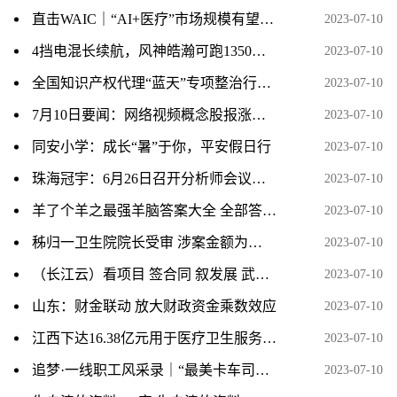
直击WAIC｜“AI+医疗”市场规模有望突破300亿，如何推动创新成果从“实验室”走进“应用场”？
2023-07-10
4挡电混长续航，风神皓瀚可跑1350公里
2023-07-10
全国知识产权代理“蓝天”专项整治行动现场推进活动在广州举办
2023-07-10
7月10日要闻：网络视频概念股报涨，华谊兄弟涨近5%
2023-07-10
同安小学：成长“暑”于你，平安假日行
2023-07-10
珠海冠宇：6月26日召开分析师会议，银华基金参与
2023-07-10
羊了个羊之最强羊脑答案大全 全部答题题库答案汇总[多图]
2023-07-10
秭归一卫生院院长受审 涉案金额为…
2023-07-10
（长江云）看项目 签合同 叙发展 武汉市咸安商会回乡考察
2023-07-10
山东：财金联动 放大财政资金乘数效应
2023-07-10
江西下达16.38亿元用于医疗卫生服务体系建设
2023-07-10
追梦·一线职工风采录｜“最美卡车司机”的暖心事
2023-07-10