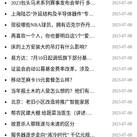
2023包头马术系列赛事发布会举行 多项赛事将开启
2023-07-08
上海陆芯“外延结构及半导体器件”专利获授权
2023-07-08
现役哪些NBA球员，拥有迈克尔乔丹和科比的心态
2023-07-08
再喜欢一个人，你也要明白这5个“爱情真相”
2023-07-08
床的上方安装大的吊灯有什么影响？
2023-07-08
易方达：7月10日起调低旗下部分基金费率
2023-07-08
证监会启动公募基金费率改革，涉及六方面内容
2023-07-08
移动芝麻卡19元套餐怎么样？
2023-07-08
当年报土木的人是怎么想的？他们有想过这专业之后会成为一个大坑吗？
2023-07-08
北京：老旧小区改造将推广智能家居
2023-07-08
帮农民建大棚 给蔬菜当医生（讲述·一辈子一件事）
2023-07-08
故意杀人罪既遂与未遂的区分
2023-07-08
服务器逐步走向“液冷时代” 千亿元规模下多家上市公司积极布局
2023-07-08