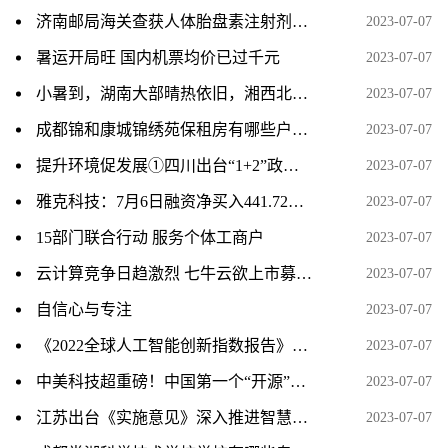
济南邮局海关查获人体胎盘素注射剂100支
2023-07-07
暑运开局旺 国内机票均价已过千元
2023-07-07
小暑到，湖南大部晴热依旧，湘西北局地有暴雨
2023-07-07
成都锦和康城锦绣苑保租房有哪些户型？
2023-07-07
提升环境促发展①四川出台“1+2”政策体系 助力民营经济高质量发展
2023-07-07
雅克科技：7月6日融资净买入441.72万元，连续3日累计净买入2170.13万元
2023-07-07
15部门联合行动 服务个体工商户
2023-07-07
云计算竞争日趋激烈 七牛云欲上市募资扩大市场份额
2023-07-07
自信心与专注
2023-07-07
《2022全球人工智能创新指数报告》发布 中国人工智能发展成效显著
2023-07-07
中美科技超重磅！中国第一个“开源”桌面操作系统问世 挑战微软、苹果全球市占率
2023-07-07
江苏出台《实施意见》深入推进智慧社区建设
2023-07-07