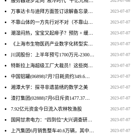
服务器逐步走向“液冷时代” 千亿元规模下多家上市公司积极布局
2023-07-08
万事达卡与迪拜方面签订谅解备忘录，将在未来多年间开展数字领域的合作。
2023-07-07
不靠山体的一方先行对不对（不靠山体的一方先行）
2023-07-07
潮湿闷热，宝宝又起痱子？预防 + 缓解，记住 6 个字，现在就做
2023-07-07
《上海市生物医药产业数字化转型实施方案》印发：到2025年打造10家以上标杆性智能工厂
2023-07-07
川润股份：上半年预亏1700万元-2300万元 同比转亏
2023-07-07
特斯拉上海超级工厂大裁员！这些岗位将裁员过半
2023-07-07
中国铝罐(06898)7月7日耗资约349.6万港元回购655.2万股
2023-07-07
湘潭大学：探寻非遗苗绣的数学之美
2023-07-07
渣打集团(02888)7月6日斥资1477.37万英镑回购220.88万股
2023-07-07
7.92亿元资金今日流入农林牧渔股
2023-07-07
国网甘肃电力：“四到位”大兴调查研究 全方位提升服务水平
2023-07-07
上汽集团6月销售整车40.6万辆，其中新能源汽 8.6万辆
2023-07-07