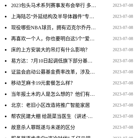
2023包头马术系列赛事发布会举行 多项赛事将开启
2023-07-08
上海陆芯“外延结构及半导体器件”专利获授权
2023-07-08
现役哪些NBA球员，拥有迈克尔乔丹和科比的心态
2023-07-08
再喜欢一个人，你也要明白这5个“爱情真相”
2023-07-08
床的上方安装大的吊灯有什么影响？
2023-07-08
易方达：7月10日起调低旗下部分基金费率
2023-07-08
证监会启动公募基金费率改革，涉及六方面内容
2023-07-08
移动芝麻卡19元套餐怎么样？
2023-07-08
当年报土木的人是怎么想的？他们有想过这专业之后会成为一个大坑吗？
2023-07-08
北京：老旧小区改造将推广智能家居
2023-07-08
帮农民建大棚 给蔬菜当医生（讲述·一辈子一件事）
2023-07-08
故意杀人罪既遂与未遂的区分
2023-07-08