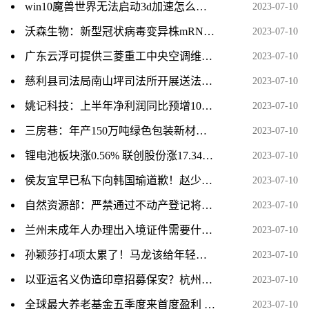
win10魔兽世界无法启动3d加速怎么解决（魔兽世界无法启动3d加速如何解决）
2023-07-10
沃森生物：新型冠状病毒变异株mRNA疫苗III期保护效力临床试验获得期中分析临床研究报告
2023-07-10
广东云浮可提供三菱重工中央空调维修服务地址在哪
2023-07-10
慈利县司法局南山坪司法所开展送法下乡活动
2023-07-10
姚记科技：上半年净利润同比预增109%-119%
2023-07-10
三房巷：年产150万吨绿色包装新材料项目投产试运行
2023-07-10
锂电池板块涨0.56% 联创股份涨17.34%居首
2023-07-10
侯友宜早已私下向韩国瑜道歉！赵少康曝黄复兴党部两人互动细节
2023-07-10
自然资源部：严禁通过不动产登记将违法用地合法化
2023-07-10
兰州未成年人办理出入境证件需要什么手续？
2023-07-10
孙颖莎打4项太累了！马龙该给年轻人让位，刘国梁又不锻炼新人
2023-07-10
以亚运名义伪造印章招募保安？杭州上城警方：犯罪嫌疑人已被刑拘
2023-07-10
全球最大养老基金五季度来首度盈利 Q1增持苹果、英伟达、特斯拉
2023-07-10