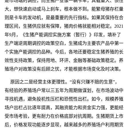
是市场端的调控，而生猪产业像一辆卡车，其载重大、惯性
大，想快速启动或马上刹车，根本做不到。能繁母猪存栏量
则是卡车的发动机，是最重要的先行指标。如果其保持在合
理区间，生猪供应就有保障，猪肉价格就能相对稳定。2021
年9月，《生猪产能调控实施方案（暂行）》印发，填补了
生产端逆周期调控的政策空白，生猪成为主要农产品中第一
个实施产能调控的品种。今后，各地还要稳定生猪养殖的长
效性支持政策，保持用地、环评、金融等基础政策稳定。养
殖场户对政策没有后顾之忧，才能根据市场变化及时决策。
原因之二是经营主体更理性。“没有只赚不赔的生意”，
有经验的养殖场户常以三五年为周期做谋划，在市场波动中
寻找机遇，避免投机性压栏和恐慌性出栏。如今，规模养殖
场户出栏占比逐年提高，其融资能力和资金实力强，更能经
受市场考验，更有耐力在价格底部对抗周期。生猪期货上市
后，价格发现功能逐步显现，越来越多的养殖场户利用期货