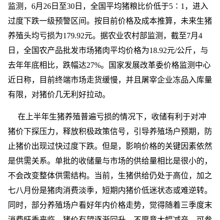
监测，6月26日至30日，全国平均猪粮比价低于5∶1，进入
过度下跌一级预警区间。按目前价格及成本推算，未来生猪
养殖头均亏损为179.92元。据农业农村部监测，截至7月4
日，全国农产品批发市场猪肉平均价格为18.92元/公斤，与
去年年底相比，跌幅达27%。国家发展改革委价格监测中心
近日称，目前终端市场走货缓慢，并且屠宰企业冻品入库量
有限，对猪价几无利好拉动。
在上半年生猪养殖普遍亏损的情况下，收储有利于对冲
猪价下探压力，释放积极政策信号，引导养殖场户预期，防
止猪价出现过快过度下跌。但是，影响价格的关键因素依然
是供需关系。单批的收储量与市场的供给量相比是很小的，
不会改变整体供需结构。当前，生猪供给仍处于高位，加之
七八月份是猪肉消费淡季，短期内猪价低迷状态或难逆转。
同时，部分养殖场户看好年内价格走势，觉得随着三季度末
消费旺季来临，猪价有望逐渐回升，不愿意大幅减产。可参