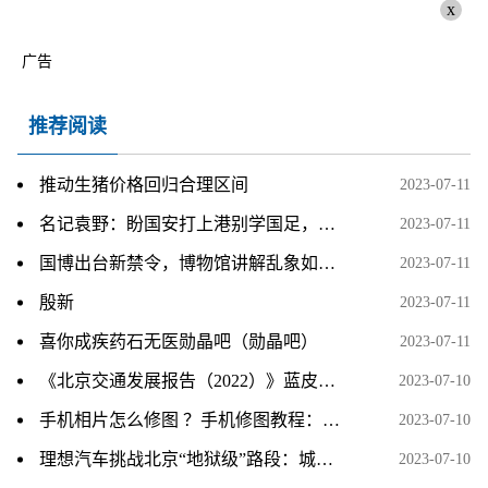
x
广告
推荐阅读
推动生猪价格回归合理区间
2023-07-11
名记袁野：盼国安打上港别学国足，场上都是干瞪眼没辙
2023-07-11
国博出台新禁令，博物馆讲解乱象如何治理？
2023-07-11
殷新
2023-07-11
喜你成疾药石无医勋晶吧（勋晶吧）
2023-07-11
《北京交通发展报告（2022）》蓝皮书发布
2023-07-10
手机相片怎么修图 ？手机修图教程：为什么你的照片总是很平淡，只需3分钟就能改善
2023-07-10
理想汽车挑战北京“地狱级”路段：城市NOA大受认可
2023-07-10