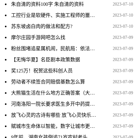
朱自清的资料100字 朱自清的资料
2023-07-10
工控行业是软硬件、实施工程师的噩梦？了解后您就知道为什么了！
2023-07-10
苏东坡卤白肉的做法和配方?
2023-07-10
摩尔庄园手游网吧怎么找
2023-07-09
粉丝围堵追星属机闹，民航局：依法从严从快从重打击机闹
2023-07-09
【无悔华夏】名臣剧本政策数据
2023-07-09
奖125万！祝贺这些科创人员
2023-07-09
劳动者不续签合同赔偿基数怎么算
2023-07-09
大熊猫生活在什么地方正确答案（大熊猫生活在什么地方）
2023-07-09
河南洛阳一院长要求医生多开中药提升收入 已被停职调查
2023-07-09
放飞心灵的古诗有哪些 放飞心灵快乐成长有关的诗句
2023-07-09
赋城市生命体以智能，数字让城市更美好
2023-07-09
9年前，湖南女孩倒追71岁农村老头，结婚后生下一子，现状如何？
2023-07-09