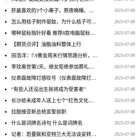
肝最喜欢的3个小果子，熬夜晚睡、用眼多、操心的人尤其需要
2023-07-09
怎么用桔子制作驱蚊，为什么桔子可以驱蚊
2023-07-09
哪种鼠标指针好看 推荐8款电脑鼠标指针
2023-07-09
【期货点评】油脂油料整体上行
2023-07-09
田浩洋：7.9黄金周末行情思路分析，持仓的朋友看过来
2023-07-09
李玟离世第2天，继女拒绝参加葬礼，被骂到连夜注销账号！
2023-07-09
仪表盘故障灯感叹号（仪表盘故障灯感叹号是什么意思？）
2023-07-09
“有些人还没出生就将成为受害者”
2023-07-08
长沙给未成年人送上七个“红色文化套餐”
2023-07-08
拉脱维亚新总统宣誓就职
2023-07-08
什么是词牌名诗句 什么是词牌名
2023-07-08
记者：若曼联和亚特兰大无法谈妥转会，霍伊伦德将递交转会申请
2023-07-08