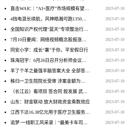
直击WAIC｜“AI+医疗”市场规模有望突破300亿，如何推动创新成果从“实验室”走进“应用场”？
2023-07-10
4挡电混长续航，风神皓瀚可跑1350公里
2023-07-10
全国知识产权代理“蓝天”专项整治行动现场推进活动在广州举办
2023-07-10
7月10日要闻：网络视频概念股报涨，华谊兄弟涨近5%
2023-07-10
同安小学：成长“暑”于你，平安假日行
2023-07-10
珠海冠宇：6月26日召开分析师会议，银华基金参与
2023-07-10
羊了个羊之最强羊脑答案大全 全部答题题库答案汇总[多图]
2023-07-10
秭归一卫生院院长受审 涉案金额为…
2023-07-10
（长江云）看项目 签合同 叙发展 武汉市咸安商会回乡考察
2023-07-10
山东：财金联动 放大财政资金乘数效应
2023-07-10
江西下达16.38亿元用于医疗卫生服务体系建设
2023-07-10
追梦·一线职工风采录｜“最美卡车司机”的暖心事
2023-07-10