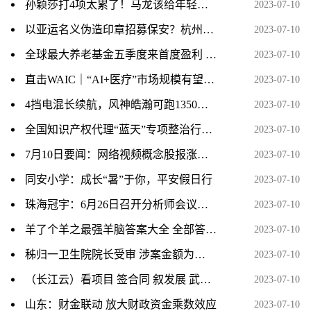
孙颖莎打4项太累了！马龙该给年轻人让位，刘国梁又不锻炼新人
2023-07-10
以亚运名义伪造印章招募保安？杭州上城警方：犯罪嫌疑人已被刑拘
2023-07-10
全球最大养老基金五季度来首度盈利 Q1增持苹果、英伟达、特斯拉
2023-07-10
直击WAIC｜“AI+医疗”市场规模有望突破300亿，如何推动创新成果从“实验室”走进“应用场”？
2023-07-10
4挡电混长续航，风神皓瀚可跑1350公里
2023-07-10
全国知识产权代理“蓝天”专项整治行动现场推进活动在广州举办
2023-07-10
7月10日要闻：网络视频概念股报涨，华谊兄弟涨近5%
2023-07-10
同安小学：成长“暑”于你，平安假日行
2023-07-10
珠海冠宇：6月26日召开分析师会议，银华基金参与
2023-07-10
羊了个羊之最强羊脑答案大全 全部答题题库答案汇总[多图]
2023-07-10
秭归一卫生院院长受审 涉案金额为…
2023-07-10
（长江云）看项目 签合同 叙发展 武汉市咸安商会回乡考察
2023-07-10
山东：财金联动 放大财政资金乘数效应
2023-07-10