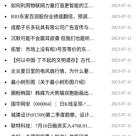
如何利用物联网力量打造更智能的工作空间
2023-07-11
​RIO东家百润股份业绩或翻倍，预调酒业务板块快速增长
2023-07-11
成都子乐多玩具有限公司广告宣传与实际提供服务产品不符
2023-07-11
沉默可能不会震耳欲聋 但我们也能听到它的声音
2023-07-11
拓管：市场上没有和3号签等价的东西 我们并无选择只能自用
2023-07-11
【何以中国·了不起的文明遗存】古代第一条“高速公路”，荒草难掩的奇迹
2023-07-11
炎炎夏日里的电风扇行情，为什么要选用这个交易策略
2023-07-11
最小树形图（关于最小树形图介绍）
2023-07-11
圈粉韩国！韩媒为大熊猫双胞胎画出成长时间轴
2023-07-11
国华网安（000004）：日K线呈现-“曙光初现”形态 后市看多（07-11）
2023-07-11
城建设计(01599)第二季度勘察、设计及咨询板块重要项目中标共计约10.77亿元
2023-07-11
联特科技：7月10日融资买入4768.91万元，融资融券余额3.63亿元
2023-07-11