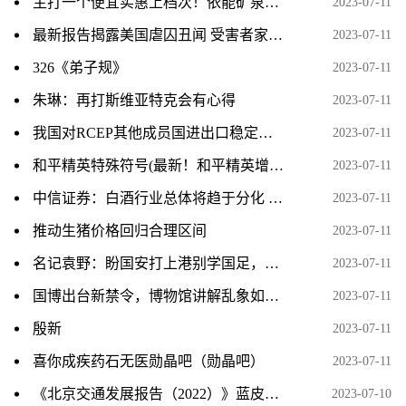
主打一个便宜实惠上档次！依能矿泉水大促：现价1.99元/瓶
2023-07-11
最新报告揭露美国虐囚丑闻 受害者家属：“我只想要一个答案”
2023-07-11
326《弟子规》
2023-07-11
朱琳：再打斯维亚特克会有心得
2023-07-11
我国对RCEP其他成员国进出口稳定增长
2023-07-11
和平精英特殊符号(最新！和平精英增加特殊符号功能，玩法更多元化！)
2023-07-11
中信证券：白酒行业总体将趋于分化 建议持续配置高端白酒企业
2023-07-11
推动生猪价格回归合理区间
2023-07-11
名记袁野：盼国安打上港别学国足，场上都是干瞪眼没辙
2023-07-11
国博出台新禁令，博物馆讲解乱象如何治理？
2023-07-11
殷新
2023-07-11
喜你成疾药石无医勋晶吧（勋晶吧）
2023-07-11
《北京交通发展报告（2022）》蓝皮书发布
2023-07-10