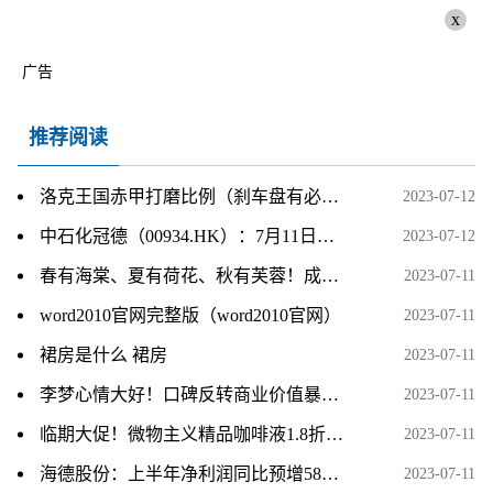
x
广告
推荐阅读
洛克王国赤甲打磨比例（刹车盘有必要打磨吗）
2023-07-12
中石化冠德（00934.HK）：7月11日南向资金增持51万股
2023-07-12
春有海棠、夏有荷花、秋有芙蓉！成都摩诃池一期7月14日将正式开放
2023-07-11
word2010官网完整版（word2010官网）
2023-07-11
裙房是什么 裙房
2023-07-11
李梦心情大好！口碑反转商业价值暴涨，张隆美国吃火锅，前妻无奈
2023-07-11
临期大促！微物主义精品咖啡液1.8折清仓：券后6杯12.9元
2023-07-11
海德股份：上半年净利润同比预增58%-67%
2023-07-11