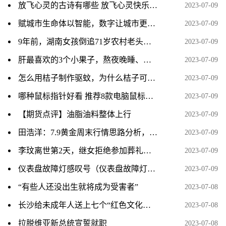
放飞心灵的古诗有哪些 放飞心灵快乐成长有关的诗句
2023-07-09
赋城市生命体以智能，数字让城市更美好
2023-07-09
9年前，湖南女孩倒追71岁农村老头，结婚后生下一子，现状如何？
2023-07-09
肝最喜欢的3个小果子，熬夜晚睡、用眼多、操心的人尤其需要
2023-07-09
怎么用桔子制作驱蚊，为什么桔子可以驱蚊
2023-07-09
哪种鼠标指针好看 推荐8款电脑鼠标指针
2023-07-09
【期货点评】油脂油料整体上行
2023-07-09
田浩洋：7.9黄金周末行情思路分析，持仓的朋友看过来
2023-07-09
李玟离世第2天，继女拒绝参加葬礼，被骂到连夜注销账号！
2023-07-09
仪表盘故障灯感叹号（仪表盘故障灯感叹号是什么意思？）
2023-07-09
“有些人还没出生就将成为受害者”
2023-07-08
长沙给未成年人送上七个“红色文化套餐”
2023-07-08
拉脱维亚新总统宣誓就职
2023-07-08