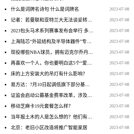
什么是词牌名诗句 什么是词牌名
2023-07-08
记者：若曼联和亚特兰大无法谈妥转会，霍伊伦德将递交转会申请
2023-07-08
2023包头马术系列赛事发布会举行 多项赛事将开启
2023-07-08
上海陆芯“外延结构及半导体器件”专利获授权
2023-07-08
现役哪些NBA球员，拥有迈克尔乔丹和科比的心态
2023-07-08
再喜欢一个人，你也要明白这5个“爱情真相”
2023-07-08
床的上方安装大的吊灯有什么影响？
2023-07-08
易方达：7月10日起调低旗下部分基金费率
2023-07-08
证监会启动公募基金费率改革，涉及六方面内容
2023-07-08
移动芝麻卡19元套餐怎么样？
2023-07-08
当年报土木的人是怎么想的？他们有想过这专业之后会成为一个大坑吗？
2023-07-08
北京：老旧小区改造将推广智能家居
2023-07-08