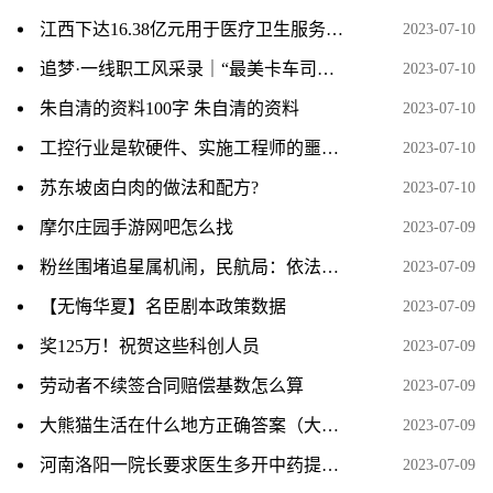
江西下达16.38亿元用于医疗卫生服务体系建设
2023-07-10
追梦·一线职工风采录｜“最美卡车司机”的暖心事
2023-07-10
朱自清的资料100字 朱自清的资料
2023-07-10
工控行业是软硬件、实施工程师的噩梦？了解后您就知道为什么了！
2023-07-10
苏东坡卤白肉的做法和配方?
2023-07-10
摩尔庄园手游网吧怎么找
2023-07-09
粉丝围堵追星属机闹，民航局：依法从严从快从重打击机闹
2023-07-09
【无悔华夏】名臣剧本政策数据
2023-07-09
奖125万！祝贺这些科创人员
2023-07-09
劳动者不续签合同赔偿基数怎么算
2023-07-09
大熊猫生活在什么地方正确答案（大熊猫生活在什么地方）
2023-07-09
河南洛阳一院长要求医生多开中药提升收入 已被停职调查
2023-07-09