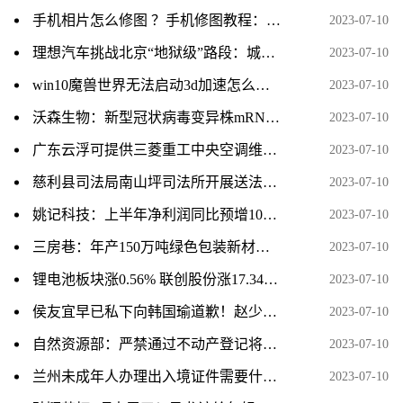
手机相片怎么修图 ？手机修图教程：为什么你的照片总是很平淡，只需3分钟就能改善
2023-07-10
理想汽车挑战北京“地狱级”路段：城市NOA大受认可
2023-07-10
win10魔兽世界无法启动3d加速怎么解决（魔兽世界无法启动3d加速如何解决）
2023-07-10
沃森生物：新型冠状病毒变异株mRNA疫苗III期保护效力临床试验获得期中分析临床研究报告
2023-07-10
广东云浮可提供三菱重工中央空调维修服务地址在哪
2023-07-10
慈利县司法局南山坪司法所开展送法下乡活动
2023-07-10
姚记科技：上半年净利润同比预增109%-119%
2023-07-10
三房巷：年产150万吨绿色包装新材料项目投产试运行
2023-07-10
锂电池板块涨0.56% 联创股份涨17.34%居首
2023-07-10
侯友宜早已私下向韩国瑜道歉！赵少康曝黄复兴党部两人互动细节
2023-07-10
自然资源部：严禁通过不动产登记将违法用地合法化
2023-07-10
兰州未成年人办理出入境证件需要什么手续？
2023-07-10