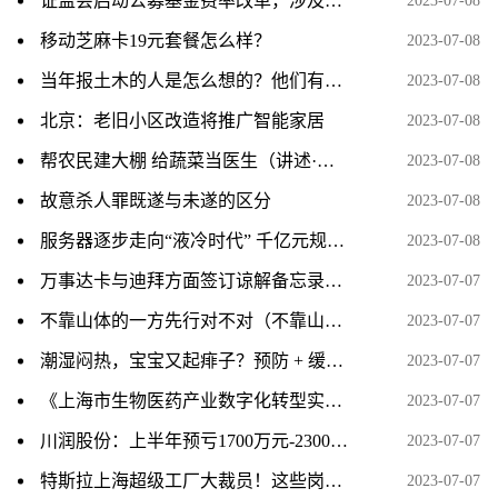
证监会启动公募基金费率改革，涉及六方面内容
2023-07-08
移动芝麻卡19元套餐怎么样？
2023-07-08
当年报土木的人是怎么想的？他们有想过这专业之后会成为一个大坑吗？
2023-07-08
北京：老旧小区改造将推广智能家居
2023-07-08
帮农民建大棚 给蔬菜当医生（讲述·一辈子一件事）
2023-07-08
故意杀人罪既遂与未遂的区分
2023-07-08
服务器逐步走向“液冷时代” 千亿元规模下多家上市公司积极布局
2023-07-08
万事达卡与迪拜方面签订谅解备忘录，将在未来多年间开展数字领域的合作。
2023-07-07
不靠山体的一方先行对不对（不靠山体的一方先行）
2023-07-07
潮湿闷热，宝宝又起痱子？预防 + 缓解，记住 6 个字，现在就做
2023-07-07
《上海市生物医药产业数字化转型实施方案》印发：到2025年打造10家以上标杆性智能工厂
2023-07-07
川润股份：上半年预亏1700万元-2300万元 同比转亏
2023-07-07
特斯拉上海超级工厂大裁员！这些岗位将裁员过半
2023-07-07