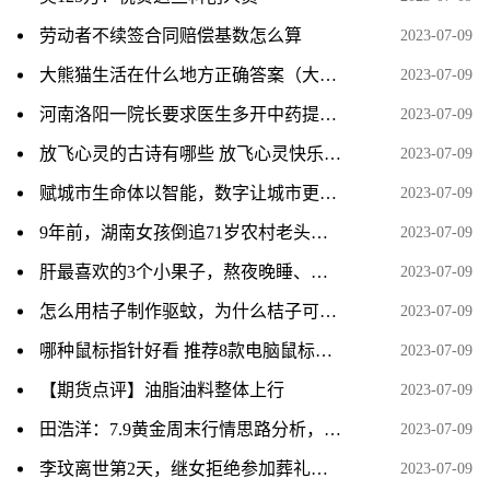
劳动者不续签合同赔偿基数怎么算
2023-07-09
大熊猫生活在什么地方正确答案（大熊猫生活在什么地方）
2023-07-09
河南洛阳一院长要求医生多开中药提升收入 已被停职调查
2023-07-09
放飞心灵的古诗有哪些 放飞心灵快乐成长有关的诗句
2023-07-09
赋城市生命体以智能，数字让城市更美好
2023-07-09
9年前，湖南女孩倒追71岁农村老头，结婚后生下一子，现状如何？
2023-07-09
肝最喜欢的3个小果子，熬夜晚睡、用眼多、操心的人尤其需要
2023-07-09
怎么用桔子制作驱蚊，为什么桔子可以驱蚊
2023-07-09
哪种鼠标指针好看 推荐8款电脑鼠标指针
2023-07-09
【期货点评】油脂油料整体上行
2023-07-09
田浩洋：7.9黄金周末行情思路分析，持仓的朋友看过来
2023-07-09
李玟离世第2天，继女拒绝参加葬礼，被骂到连夜注销账号！
2023-07-09