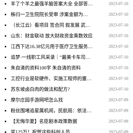
羊了个羊之最强羊脑答案大全 全部答题题库答案汇总[多图]
2023-07-10
秭归一卫生院院长受审 涉案金额为…
2023-07-10
（长江云）看项目 签合同 叙发展 武汉市咸安商会回乡考察
2023-07-10
山东：财金联动 放大财政资金乘数效应
2023-07-10
江西下达16.38亿元用于医疗卫生服务体系建设
2023-07-10
追梦·一线职工风采录｜“最美卡车司机”的暖心事
2023-07-10
朱自清的资料100字 朱自清的资料
2023-07-10
工控行业是软硬件、实施工程师的噩梦？了解后您就知道为什么了！
2023-07-10
苏东坡卤白肉的做法和配方?
2023-07-10
摩尔庄园手游网吧怎么找
2023-07-09
粉丝围堵追星属机闹，民航局：依法从严从快从重打击机闹
2023-07-09
【无悔华夏】名臣剧本政策数据
2023-07-09
奖125万！祝贺这些科创人员
2023-07-09