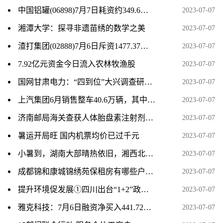
中国铝罐(06898)7月7日耗资约349.6万港元回购655.2万股
2023-07-07
湘潭大学：探寻非遗苗绣的数学之美
2023-07-07
渣打集团(02888)7月6日斥资1477.37万英镑回购220.88万股
2023-07-07
7.92亿元资金今日流入农林牧渔股
2023-07-07
国网甘肃电力：“四到位”大兴调查研究 全方位提升服务水平
2023-07-07
上汽集团6月销售整车40.6万辆，其中新能源汽 8.6万辆
2023-07-07
济南邮局海关查获人体胎盘素注射剂100支
2023-07-07
暑运开局旺 国内机票均价已过千元
2023-07-07
小暑到，湖南大部晴热依旧，湘西北局地有暴雨
2023-07-07
成都锦和康城锦绣苑保租房有哪些户型？
2023-07-07
提升环境促发展①四川出台“1+2”政策体系 助力民营经济高质量发展
2023-07-07
雅克科技：7月6日融资净买入441.72万元，连续3日累计净买入2170.13万元
2023-07-07