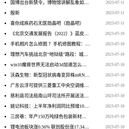
国博出台新禁令，博物馆讲解乱象如何治理？
2023-07-11
殷新
2023-07-11
喜你成疾药石无医勋晶吧（勋晶吧）
2023-07-11
《北京交通发展报告（2022）》蓝皮书发布
2023-07-10
手机相片怎么修图 ？手机修图教程：为什么你的照片总是很平淡，只需3分钟就能改善
2023-07-10
理想汽车挑战北京“地狱级”路段：城市NOA大受认可
2023-07-10
win10魔兽世界无法启动3d加速怎么解决（魔兽世界无法启动3d加速如何解决）
2023-07-10
沃森生物：新型冠状病毒变异株mRNA疫苗III期保护效力临床试验获得期中分析临床研究报告
2023-07-10
广东云浮可提供三菱重工中央空调维修服务地址在哪
2023-07-10
慈利县司法局南山坪司法所开展送法下乡活动
2023-07-10
姚记科技：上半年净利润同比预增109%-119%
2023-07-10
三房巷：年产150万吨绿色包装新材料项目投产试运行
2023-07-10
锂电池板块涨0.56% 联创股份涨17.34%居首
2023-07-10