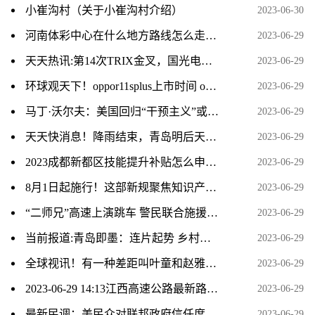
小崔沟村（关于小崔沟村介绍）
2023-06-30
河南体彩中心在什么地方路线怎么走_河南体彩中心的具体地址是哪里
2023-06-29
天天热讯:第14次TRIX金叉，国光电气买入胜率如何？看数据说n
2023-06-29
环球观天下！oppor11splus上市时间 oppor11splus
2023-06-29
马丁·沃尔夫：美国回归“干预主义”或事与愿违 环球短讯
2023-06-29
天天快消息！降雨结束，青岛明后天晴天相伴！高温天气回归，明天最高气温33℃
2023-06-29
2023成都新都区技能提升补贴怎么申请？
2023-06-29
8月1日起施行！这部新规聚焦知识产权领域反垄断重难点问题_焦点速看
2023-06-29
“二师兄”高速上演跳车 警民联合施援手|天天热门
2023-06-29
当前报道:青岛即墨：连片起势 乡村振兴展现新图景
2023-06-29
全球视讯！有一种差距叫叶童和赵雅芝，白娘子30年后，两人现状成天壤之别
2023-06-29
2023-06-29 14:13江西高速公路最新路况实时播报 全球信息
2023-06-29
最新民调：美民众对联邦政府信任度降至20年来最低水平 全球头条
2023-06-29