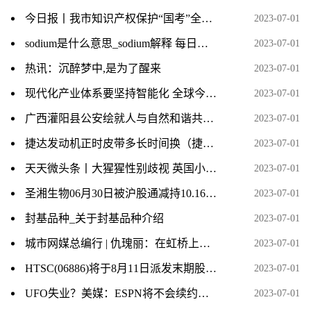
今日报丨我市知识产权保护“国考”全省第一
2023-07-01
sodium是什么意思_sodium解释 每日速递
2023-07-01
热讯：沉醉梦中,是为了醒来
2023-07-01
现代化产业体系要坚持智能化 全球今热点
2023-07-01
广西灌阳县公安绘就人与自然和谐共生好“警色”
2023-07-01
捷达发动机正时皮带多长时间换（捷达发动机正时皮带多久换一次？） 全球今日讯
2023-07-01
天天微头条丨大猩猩性别歧视 英国小报遭头版制裁
2023-07-01
圣湘生物06月30日被沪股通减持10.16万股
2023-07-01
封基品种_关于封基品种介绍
2023-07-01
城市网媒总编行 | 仇瑰丽：在虹桥上散步、游玩，让人流连忘返
2023-07-01
HTSC(06886)将于8月11日派发末期股息每10股4.50元-全球今头条
2023-07-01
UFO失业？美媒：ESPN将不会续约文斯-卡特
2023-07-01