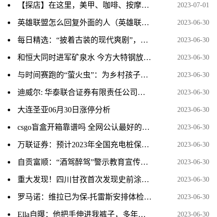
【探店】在这里，美甲、咖啡、按摩、会议室……统统免费
2023-07-01
英雄联盟怎么回复外面的人（英雄联盟怎么回复私聊）
2023-06-30
每日精选：“披着古装的现代爽剧”，白敬亭宋轶主演《长风渡》借老套路“先婚后爱”掳获观众
2023-06-30
和恒大同时进军矿泉水 今方大特钢放弃“卖水” 拟挂牌转让相关子公司_天天观天下
2023-06-30
与时间赛跑的“萤火虫”：为乡村孩子点亮梦想
2023-06-30
迪威尔: 华泰联合证券有限责任公司关于南京迪威尔高端制造股份有限公司核心技术人员离职的核查意见_世界热资讯
2023-06-30
大连圣亚06月30日涨停分析
2023-06-30
csgo盲盒开箱靠谱吗 全网公认最好的csgo开箱网站盘点
2023-06-30
万联证券：预计2023年全国充电桩保有量将超过1050万台_热闻
2023-06-30
自贡富顺：“酒驾醉驾”警示教育宣传进企业|世界要闻
2023-06-30
重大发现！四川甘孜首次发现史前涂绘类岩画群-焦点速递
2023-06-30
罗马诺：维拉已为保-托雷斯安排体检，转会费3500万欧加浮动
2023-06-30
Ella自曝：他把手伸进我裤子，多年后才知道，两个妹妹同样被侵犯
2023-06-30