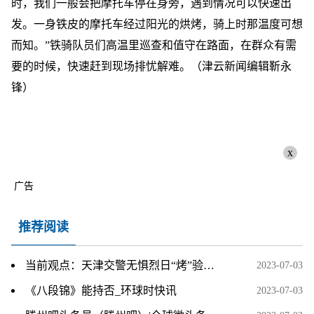
时，我们一般会把摩托车停在身旁，遇到情况可以快速出
发。一身铁皮的摩托车经过阳光的烘烤，骑上时那温度可想
而知。”铁骑队员们高温里巡查和值守在路面，在群众有需
要的时候，快速赶到现场排忧解难。（津云新闻编辑靳永
锋）
x
广告
推荐阅读
当前观点：天津交警无惧烈日“烤”验值守一线 夏日最美“警”色 守护出行平安
2023-07-03
《八段锦》能持否_环球时快讯
2023-07-03