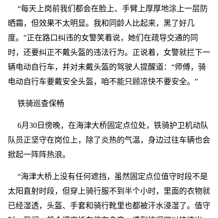
“每天上岗前我们都会在脸上、手臂上厚厚地涂上一层防
晒霜，但效果不太明显。我和同龄人比起来，黑了好几
度。”正在路口纠违的女警笑着说，她们在疏导交通的同
时，还要纠正不戴头盔的违法行为。正说着，女警就拦下一
辆电动自行车，并对未戴头盔的驾驶人提醒道：“师傅，骑
电动自行车要戴安全头盔，咱不能只顾凉快不要安全。”
铁骑巡查保畅
6月30日傍晚，在海津大桥固定点位处，铁骑护卫机动队
队员正坚守在岗位上，除了炎热的气温，身边过往车辆也会
掀起一阵阵热浪。
“海津大桥上没有任何遮挡，虽然固定点位值守时段不是
太阳直射时段，但穿上骑行服不到半个小时，里面的衣物就
已经湿透，头盔、手套和骑行靴里也都被汗水浸湿了。值守