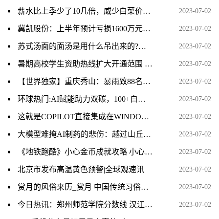
薪水比上季少了10几倍，威少白菜价留快船冲冠，也给自己留了一手_当前快讯
2023-07-02
冀凯股份：上半年预计亏损1600万元–2100万元|世界微速讯
2023-07-02
苏式汤面的面汤是用什么吊出来的?要加香料吗?
2023-07-02
暑期高校学生资助热线扩大开通范围 为学生和家长答疑解惑
2023-07-02
【世界独家】重庆秀山：暴雨致88名村民被困 已连夜转移无人员受伤
2023-07-02
环球热门:AI赋能助力双碳，100+自主知识产权打造国内第一个“引领级”超高能效无人值守冷站
2023-07-02
这就是COPILOT直接集成在WINDOWS中的工作原理
2023-07-02
大模型难掩AI制药的悲伤：越过山丘，无人等候_天天热文
2023-07-02
《地铁跑酷》小心金币成就攻略 小心金币获取25万方法-全球动态
2023-07-02
北京市发布高温黄色预警|全球观速讯
2023-07-02
赏月的风俗来历_赏月 中国传统习俗相关内容简介介绍
2023-07-02
今日热讯：郑州师范学院分数线 汉江师范学院分数线
2023-07-02