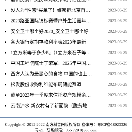
没人为“性感”买单了！维密把北京首店都关了_全球时快讯
2023-06-29
2023路亚国际锦标赛暨户外生活嘉年华东平湖站即将开启
2023-06-29
安全卫士哪个好2020_安全卫士哪个好
2023-06-29
各大银行定期存款利率表2023年最新
2023-06-29
1立方米等于多少吨（1立方米石子等于多少吨）
2023-06-29
中国工程院院士丁荣军：2025年中国新能源汽车销量将达1500万辆
2023-06-29
西方人认为最恶心的食物 中国的也上榜了!
2023-06-29
松发股份收购利维能布局储能赛道
2023-06-29
截至2023年一季度末信托资产规模余额为21.22万亿元 利润同比增长75.23%【附信托行业分析】
2023-06-29
云南泸水 新农村有了新面貌（脱贫地区回访）
2023-06-29
Copyright © 2015-2022 南方科普网版权所有 备案号：
粤ICP备18023326
号-21
联系邮箱：855 729 8@qq.com