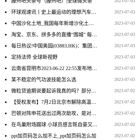
滕州吧头条号（滕州吧）|全球微头条
2023-07-03
环球观速讯丨史上最运动的理想汽车来了：Pro、Max车型将推更运动悬架模式
2023-07-03
中国沙化土地_我国每年新增沙化土地面积约多少平方公里
2023-07-03
淘宝、京东、拼多多的直播“围城” 每日报道
2023-07-03
每日热议!中国奥园(03883.HK)：集团的逾九成房地产项目按计划及进度进行
2023-07-03
定持法师 全球新视野
2023-07-03
云南省昆明市2023-06-22 22:55发布地质灾害橙色预警
2023-07-03
某不稳定的气功波技能怎么选
2023-07-03
微粒贷逾期说要起诉我真的吗？部分还款有效果吗？_焦点播报
2023-07-02
【受权发布】7月2日北京市解除高温黄色预警信号-世界今日报
2023-07-02
巴顿对阵申花送出过两次助攻，是对阵单一对手并列最多的_资讯
2023-07-02
在鸟巢附场踢球 小球员感言既自豪又兴奋
2023-07-02
ppt加页码怎么加不上_ppt加页码怎么加
2023-07-02