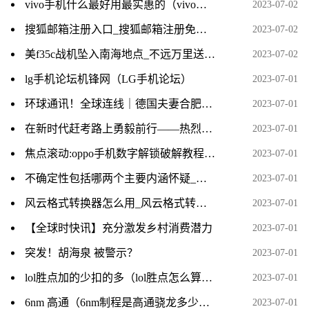
vivo手机什么最好用最实惠的（vivo手机什么最好用最实惠）-世界微资讯
2023-07-02
搜狐邮箱注册入口_搜狐邮箱注册免费注册-新动态
2023-07-02
美f35c战机坠入南海地点_不远万里送人头_热门看点
2023-07-02
lg手机论坛机锋网（LG手机论坛）
2023-07-01
环球通讯！全球连线｜德国夫妻合肥安家：把家乡味道带到中国来
2023-07-01
在新时代赶考路上勇毅前行——热烈庆祝中国共产党成立102周年 世界热闻
2023-07-01
焦点滚动:oppo手机数字解锁破解教程_oppo手机数字密码破解
2023-07-01
不确定性包括哪两个主要内涵怀疑_不确定性包括哪两个主要内涵
2023-07-01
风云格式转换器怎么用_风云格式转换器
2023-07-01
【全球时快讯】充分激发乡村消费潜力
2023-07-01
突发！胡海泉 被警示？
2023-07-01
lol胜点加的少扣的多（lol胜点怎么算） 天天快资讯
2023-07-01
6nm 高通（6nm制程是高通骁龙多少）-当前关注
2023-07-01