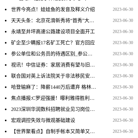
世界今亮点！娃娃鱼的发音及释义介绍
2023-06-30
天天头条：北京花滑新秀将“首秀”大奖赛
2023-06-30
永靖至井坪高速公路建设项目全面开工
2023-06-30
矿企至少瞒报17名矿工死亡？官方回应
2023-06-30
参公单位和公务员的待遇区别_参公管理和公务员待遇_天天信息
2023-06-30
视讯！中信证券：家居消费有望与旧改相配合 带动存量更新需求
2023-06-30
联合国对英上诉法院关于非法移民安置计划的裁决表示欢迎 世界新消息
2023-06-30
哈登输麻了：降薪1440万后遭弃 格林拒与他搭档 三年1.5亿没人给
2023-06-30
焦点播报:C罗迎强援！曝利雅得胜利签国米中场达协议 3年合同狂赚1亿欧
2023-06-30
2023深圳华润数科招聘就业见习岗位一览 环球短讯
2023-06-30
宏观调控失效与微观基础建设
2023-06-30
【世界聚看点】自制手帐本又简单又漂亮（自己动手做一本可爱满分的手帐本吧）
2023-06-30