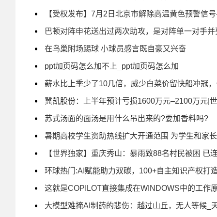
【受权发布】7月2日北京市解除高温黄色预警信号
巴顿对阵申花送出过两次助攻，是对阵单一对手并
在鸟巢附场踢球 小球员感言既自豪又兴奋
ppt加页码怎么加不上_ppt加页码怎么加
薪水比上季少了10几倍，威少白菜价留快船冲冠，
冀凯股份：上半年预计亏损1600万元–2100万元|
苏式汤面的面汤是用什么吊出来的?要加香料吗?
暑期高校学生资助热线扩大开通范围 为学生和家
【世界独家】重庆秀山：暴雨致88名村民被困 已
环球热门:AI赋能助力双碳，100+自主知识产权
这就是COPILOT直接集成在WINDOWS中的工作
大模型难掩AI制药的悲伤：越过山丘，无人等候_