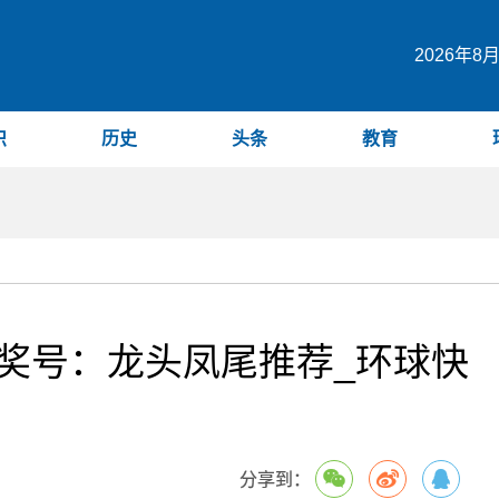
2026年8
识
历史
头条
教育
测奖号：龙头凤尾推荐_环球快
分享到：