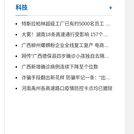
科技
+
特斯拉柏林超级工厂已有约5000名员工 未来几月仍计划大量招人
大雾！湖南18条高速通行受影响 157个收费站临时交通管制
广西柳州螺蛳粉企业全线复工复产 电商主播日夜带货
网传“广西德保县四岁确诊小孩独自去隔离” 为不实信息
广西新增确诊病例连续下降至个位数
诈骗手段翻出新花样 防骗牢记一条：“出钱免谈”
河南禹州各高速路口疫情防控卡点均已撤除