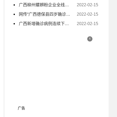
广西柳州螺蛳粉企业全线复工复产 电商主播日夜带货
2022-02-15
网传“广西德保县四岁确诊小孩独自去隔离” 为不实信息
2022-02-15
广西新增确诊病例连续下降至个位数
2022-02-15
x
广告