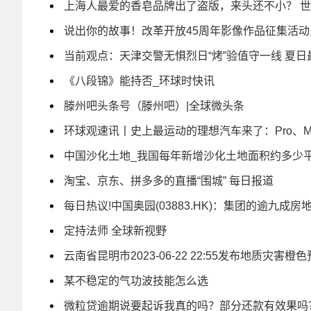
上海人最爱的香皂品牌出了盗版，来头还不小？ 
说出你的故事！改革开放45周年影像作品征集活动
当前观点：天津交警无惧烈日“烤”验值守一线 夏日最
《八段锦》能持否_环球时快讯
滕州吧头条号（滕州吧）|全球微头条
环球观速讯丨史上最运动的理想汽车来了：Pro、
中国沙化土地_我国每年新增沙化土地面积约多少
淘宝、京东、拼多多的直播“围城” 每日报道
每日热议!中国奥园(03883.HK)：集团的逾九成
定持法师 全球新视野
云南省昆明市2023-06-22 22:55发布地质灾害橙
某不稳定的气功波技能怎么选
微粒贷逾期说要起诉我真的吗？部分还款有效果吗