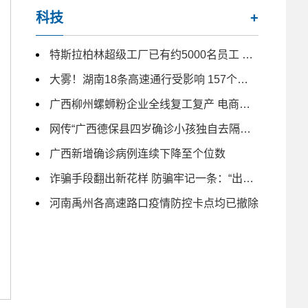
科技
+
特斯拉柏林超级工厂已有约5000名员工 未来几月仍计划大量招人
大雾！湖南18条高速通行受影响 157个收费站临时交通管制
广西柳州螺蛳粉企业全线复工复产 电商主播日夜带货
网传“广西德保县四岁确诊小孩独自去隔离” 为不实信息
广西新增确诊病例连续下降至个位数
诈骗手段翻出新花样 防骗牢记一条：“出钱免谈”
河南禹州各高速路口疫情防控卡点均已撤除