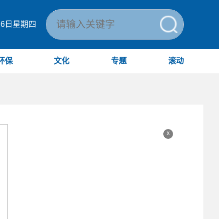
月6日星期四
环保
文化
专题
滚动
x