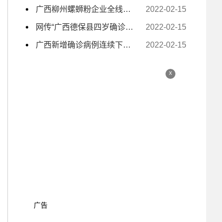
广西柳州螺蛳粉企业全线复工复产 电商主播日夜带货
2022-02-15
网传“广西德保县四岁确诊小孩独自去隔离” 为不实信息
2022-02-15
广西新增确诊病例连续下降至个位数
2022-02-15
x
广告