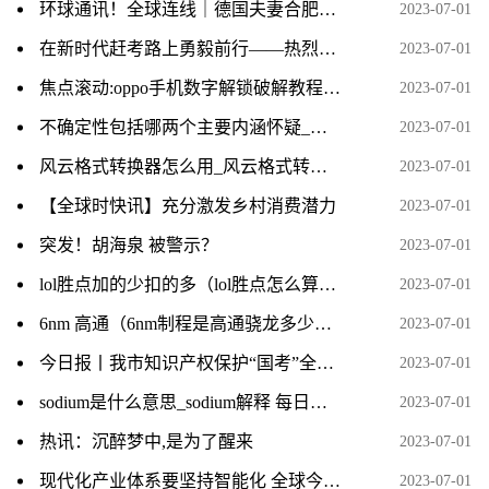
环球通讯！全球连线｜德国夫妻合肥安家：把家乡味道带到中国来
2023-07-01
在新时代赶考路上勇毅前行——热烈庆祝中国共产党成立102周年 世界热闻
2023-07-01
焦点滚动:oppo手机数字解锁破解教程_oppo手机数字密码破解
2023-07-01
不确定性包括哪两个主要内涵怀疑_不确定性包括哪两个主要内涵
2023-07-01
风云格式转换器怎么用_风云格式转换器
2023-07-01
【全球时快讯】充分激发乡村消费潜力
2023-07-01
突发！胡海泉 被警示？
2023-07-01
lol胜点加的少扣的多（lol胜点怎么算） 天天快资讯
2023-07-01
6nm 高通（6nm制程是高通骁龙多少）-当前关注
2023-07-01
今日报丨我市知识产权保护“国考”全省第一
2023-07-01
sodium是什么意思_sodium解释 每日速递
2023-07-01
热讯：沉醉梦中,是为了醒来
2023-07-01
现代化产业体系要坚持智能化 全球今热点
2023-07-01