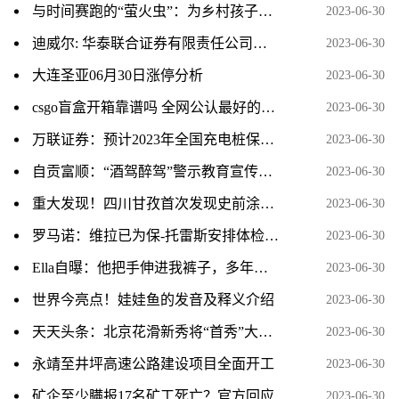
与时间赛跑的“萤火虫”：为乡村孩子点亮梦想
2023-06-30
迪威尔: 华泰联合证券有限责任公司关于南京迪威尔高端制造股份有限公司核心技术人员离职的核查意见_世界热资讯
2023-06-30
大连圣亚06月30日涨停分析
2023-06-30
csgo盲盒开箱靠谱吗 全网公认最好的csgo开箱网站盘点
2023-06-30
万联证券：预计2023年全国充电桩保有量将超过1050万台_热闻
2023-06-30
自贡富顺：“酒驾醉驾”警示教育宣传进企业|世界要闻
2023-06-30
重大发现！四川甘孜首次发现史前涂绘类岩画群-焦点速递
2023-06-30
罗马诺：维拉已为保-托雷斯安排体检，转会费3500万欧加浮动
2023-06-30
Ella自曝：他把手伸进我裤子，多年后才知道，两个妹妹同样被侵犯
2023-06-30
世界今亮点！娃娃鱼的发音及释义介绍
2023-06-30
天天头条：北京花滑新秀将“首秀”大奖赛
2023-06-30
永靖至井坪高速公路建设项目全面开工
2023-06-30
矿企至少瞒报17名矿工死亡？官方回应
2023-06-30