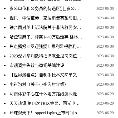
参公单位和公务员的待遇区别_参公管理和公务员待遇_天天信息
2023-06-30
视讯！中信证券：家居消费有望与旧改相配合 带动存量更新需求
2023-06-30
联合国对英上诉法院关于非法移民安置计划的裁决表示欢迎 世界新消息
2023-06-30
哈登输麻了：降薪1440万后遭弃 格林拒与他搭档 三年1.5亿没人给
2023-06-30
焦点播报:C罗迎强援！曝利雅得胜利签国米中场达协议 3年合同狂赚1亿欧
2023-06-30
2023深圳华润数科招聘就业见习岗位一览 环球短讯
2023-06-30
宏观调控失效与微观基础建设
2023-06-30
【世界聚看点】自制手帐本又简单又漂亮（自己动手做一本可爱满分的手帐本吧）
2023-06-30
小崔沟村（关于小崔沟村介绍）
2023-06-30
河南体彩中心在什么地方路线怎么走_河南体彩中心的具体地址是哪里
2023-06-29
天天热讯:第14次TRIX金叉，国光电气买入胜率如何？看数据说n
2023-06-29
环球观天下！oppor11splus上市时间 oppor11splus
2023-06-29