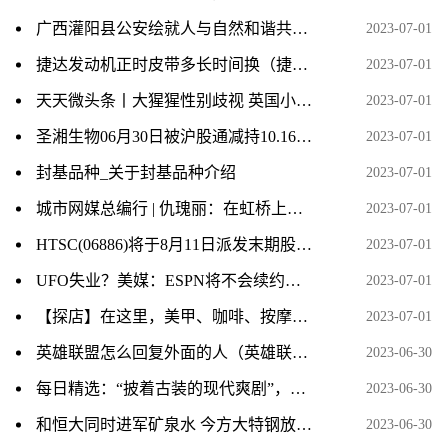
广西灌阳县公安绘就人与自然和谐共生好“警色”
2023-07-01
捷达发动机正时皮带多长时间换（捷达发动机正时皮带多久换一次？） 全球今日讯
2023-07-01
天天微头条丨大猩猩性别歧视 英国小报遭头版制裁
2023-07-01
圣湘生物06月30日被沪股通减持10.16万股
2023-07-01
封基品种_关于封基品种介绍
2023-07-01
城市网媒总编行 | 仇瑰丽：在虹桥上散步、游玩，让人流连忘返
2023-07-01
HTSC(06886)将于8月11日派发末期股息每10股4.50元-全球今头条
2023-07-01
UFO失业？美媒：ESPN将不会续约文斯-卡特
2023-07-01
【探店】在这里，美甲、咖啡、按摩、会议室……统统免费
2023-07-01
英雄联盟怎么回复外面的人（英雄联盟怎么回复私聊）
2023-06-30
每日精选：“披着古装的现代爽剧”，白敬亭宋轶主演《长风渡》借老套路“先婚后爱”掳获观众
2023-06-30
和恒大同时进军矿泉水 今方大特钢放弃“卖水” 拟挂牌转让相关子公司_天天观天下
2023-06-30