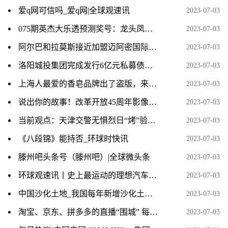
爱q网可信吗_爱q网|全球观速讯
2023-07-03
075期英杰大乐透预测奖号：龙头凤尾推荐_环球快消息
2023-07-03
阿尔巴和拉莫斯接近加盟迈阿密国际联手梅西
2023-07-03
洛阳城投集团完成发行6亿元私募债，票面利率3.93％-今头条
2023-07-03
上海人最爱的香皂品牌出了盗版，来头还不小？ 世界微动态
2023-07-03
说出你的故事！改革开放45周年影像作品征集活动火热开启！ 当前动态
2023-07-03
当前观点：天津交警无惧烈日“烤”验值守一线 夏日最美“警”色 守护出行平安
2023-07-03
《八段锦》能持否_环球时快讯
2023-07-03
滕州吧头条号（滕州吧）|全球微头条
2023-07-03
环球观速讯丨史上最运动的理想汽车来了：Pro、Max车型将推更运动悬架模式
2023-07-03
中国沙化土地_我国每年新增沙化土地面积约多少平方公里
2023-07-03
淘宝、京东、拼多多的直播“围城” 每日报道
2023-07-03