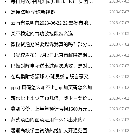
每日热议!中国奥园(03883.HK)：集团的逾九成房地产项目按计划及进度进行
2023-07-03
定持法师 全球新视野
2023-07-03
云南省昆明市2023-06-22 22:55发布地质灾害橙色预警
2023-07-03
某不稳定的气功波技能怎么选
2023-07-03
微粒贷逾期说要起诉我真的吗？部分还款有效果吗？_焦点播报
2023-07-02
【受权发布】7月2日北京市解除高温黄色预警信号-世界今日报
2023-07-02
巴顿对阵申花送出过两次助攻，是对阵单一对手并列最多的_资讯
2023-07-02
在鸟巢附场踢球 小球员感言既自豪又兴奋
2023-07-02
ppt加页码怎么加不上_ppt加页码怎么加
2023-07-02
薪水比上季少了10几倍，威少白菜价留快船冲冠，也给自己留了一手_当前快讯
2023-07-02
冀凯股份：上半年预计亏损1600万元–2100万元|世界微速讯
2023-07-02
苏式汤面的面汤是用什么吊出来的?要加香料吗?
2023-07-02
暑期高校学生资助热线扩大开通范围 为学生和家长答疑解惑
2023-07-02