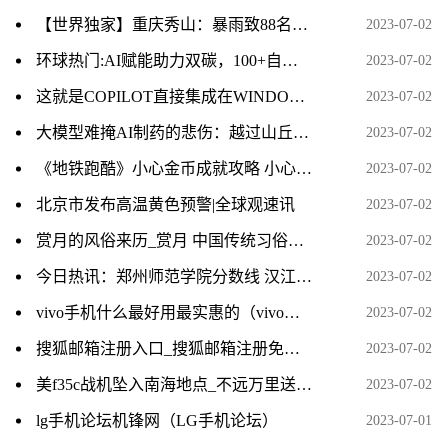
【世界独家】重庆秀山：暴雨致88名村民被困 已连夜转移无人员受伤
2023-07-02
环球热门:AI赋能助力双碳，100+自主知识产权打造国内第一个“引领级”超高能效无人值守冷站
2023-07-02
这就是COPILOT直接集成在WINDOWS中的工作原理
2023-07-02
大模型难掩AI制药的悲伤：越过山丘，无人等候_天天热文
2023-07-02
《地铁跑酷》小心金币成就攻略 小心金币获取25万方法-全球动态
2023-07-02
北京市发布高温黄色预警|全球观速讯
2023-07-02
赏月的风俗来历_赏月 中国传统习俗相关内容简介介绍
2023-07-02
今日热讯：郑州师范学院分数线 汉江师范学院分数线
2023-07-02
vivo手机什么最好用最实惠的（vivo手机什么最好用最实惠）-世界微资讯
2023-07-02
搜狐邮箱注册入口_搜狐邮箱注册免费注册-新动态
2023-07-02
美f35c战机坠入南海地点_不远万里送人头_热门看点
2023-07-02
lg手机论坛机锋网（LG手机论坛）
2023-07-01