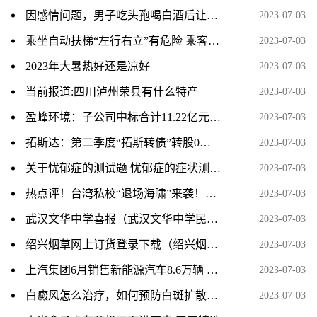
因感情问题，男子吃头孢喝白酒后让女子吃头孢，两次强奸女子并残忍烧伤女子，被检方提起公诉 焦点速看
2023-07-03
乘坐自动扶梯“左行右立”有危险 乘客不能太有“素质”|当前聚焦
2023-07-03
2023年大暑热好还是凉好
2023-07-03
当前报道:四川泸州荣县有什么特产
2023-07-03
盈峰环境：子公司中标合计11.22亿元生活垃圾分类一体化项目和城乡环卫一体化采购项目 天天快看
2023-07-03
拓斯达：第二季度“拓斯转债”转股0股_世界速讯
2023-07-03
关于忧郁症的测试题 忧郁症的症状测试题-焦点资讯
2023-07-03
热点评！台湾私校“退场海啸”来袭！7月又有高校停办
2023-07-03
武汉文华中学喜报（武汉文华中学民办吗）-天天速递
2023-07-03
绍兴烟草网上订货登录下载（绍兴烟草网网上订货）_速看
2023-07-03
上汽集团6月销售新能源汽车8.6万辆 环比增长13.1%
2023-07-03
​白癜风怎么治疗，如何预防白斑扩散？_每日快报
2023-07-03