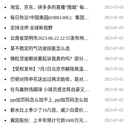
淘宝、京东、拼多多的直播“围城” 每日报道
2023-07-03
每日热议!中国奥园(03883.HK)：集团的逾九成房地产项目按计划及进度进行
2023-07-03
定持法师 全球新视野
2023-07-03
云南省昆明市2023-06-22 22:55发布地质灾害橙色预警
2023-07-03
某不稳定的气功波技能怎么选
2023-07-03
微粒贷逾期说要起诉我真的吗？部分还款有效果吗？_焦点播报
2023-07-02
【受权发布】7月2日北京市解除高温黄色预警信号-世界今日报
2023-07-02
巴顿对阵申花送出过两次助攻，是对阵单一对手并列最多的_资讯
2023-07-02
在鸟巢附场踢球 小球员感言既自豪又兴奋
2023-07-02
ppt加页码怎么加不上_ppt加页码怎么加
2023-07-02
薪水比上季少了10几倍，威少白菜价留快船冲冠，也给自己留了一手_当前快讯
2023-07-02
冀凯股份：上半年预计亏损1600万元–2100万元|世界微速讯
2023-07-02