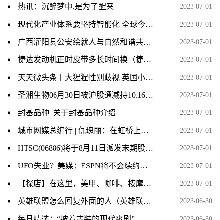
热讯：沉醉梦中,是为了醒来
2023-07-01
现代化产业体系要坚持智能化 全球今热点
2023-07-01
广西灌阳县公安绘就人与自然和谐共生好“警色”
2023-07-01
捷达发动机正时皮带多长时间换（捷达发动机正时皮带多久换一次？） 全球今日讯
2023-07-01
天天微头条丨大猩猩性别歧视 英国小报遭头版制裁
2023-07-01
圣湘生物06月30日被沪股通减持10.16万股
2023-07-01
封基品种_关于封基品种介绍
2023-07-01
城市网媒总编行 | 仇瑰丽：在虹桥上散步、游玩，让人流连忘返
2023-07-01
HTSC(06886)将于8月11日派发末期股息每10股4.50元-全球今头条
2023-07-01
UFO失业？美媒：ESPN将不会续约文斯-卡特
2023-07-01
【探店】在这里，美甲、咖啡、按摩、会议室……统统免费
2023-07-01
英雄联盟怎么回复外面的人（英雄联盟怎么回复私聊）
2023-06-30
每日精选：“披着古装的现代爽剧”，白敬亭宋轶主演《长风渡》借老套路“先婚后爱”掳获观众
2023-06-30