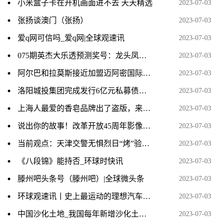
小米盒子卡在开机画面进不去 天天精选
2023-07-03
张扬谈澳门（张扬）
2023-07-03
爱q网可信吗_爱q网|全球观速讯
2023-07-03
075期英杰大乐透预测奖号：龙头凤尾推荐_环球快消息
2023-07-03
阿尔巴和拉莫斯接近加盟迈阿密国际联手梅西
2023-07-03
洛阳城投集团完成发行6亿元私募债，票面利率3.93％-今头条
2023-07-03
上海人最爱的香皂品牌出了盗版，来头还不小？ 世界微动态
2023-07-03
说出你的故事！改革开放45周年影像作品征集活动火热开启！ 当前动态
2023-07-03
当前观点：天津交警无惧烈日“烤”验值守一线 夏日最美“警”色 守护出行平安
2023-07-03
《八段锦》能持否_环球时快讯
2023-07-03
滕州吧头条号（滕州吧）|全球微头条
2023-07-03
环球观速讯丨史上最运动的理想汽车来了：Pro、Max车型将推更运动悬架模式
2023-07-03
中国沙化土地_我国每年新增沙化土地面积约多少平方公里
2023-07-03