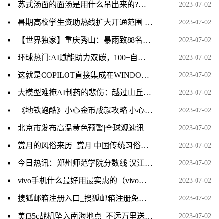
苏式汤面的面汤是用什么吊出来的?要加香料吗?
2023-07-02
暑期高校学生资助热线扩大开通范围 为学生和家长答疑解惑
2023-07-02
【世界独家】重庆秀山：暴雨致88名村民被困 已连夜转移无人员受伤
2023-07-02
环球热门:AI赋能助力双碳，100+自主知识产权打造国内第一个“引领级”超高能效无人值守冷站
2023-07-02
这就是COPILOT直接集成在WINDOWS中的工作原理
2023-07-02
大模型难掩AI制药的悲伤：越过山丘，无人等候_天天热文
2023-07-02
《地铁跑酷》小心金币成就攻略 小心金币获取25万方法-全球动态
2023-07-02
北京市发布高温黄色预警|全球观速讯
2023-07-02
赏月的风俗来历_赏月 中国传统习俗相关内容简介介绍
2023-07-02
今日热讯：郑州师范学院分数线 汉江师范学院分数线
2023-07-02
vivo手机什么最好用最实惠的（vivo手机什么最好用最实惠）-世界微资讯
2023-07-02
搜狐邮箱注册入口_搜狐邮箱注册免费注册-新动态
2023-07-02
美f35c战机坠入南海地点_不远万里送人头_热门看点
2023-07-02