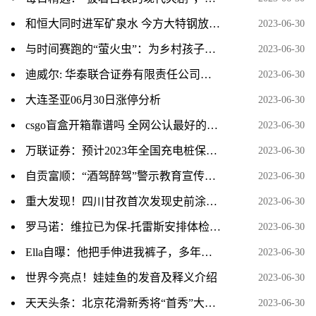
和恒大同时进军矿泉水 今方大特钢放弃“卖水” 拟挂牌转让相关子公司_天天观天下
2023-06-30
与时间赛跑的“萤火虫”：为乡村孩子点亮梦想
2023-06-30
迪威尔: 华泰联合证券有限责任公司关于南京迪威尔高端制造股份有限公司核心技术人员离职的核查意见_世界热资讯
2023-06-30
大连圣亚06月30日涨停分析
2023-06-30
csgo盲盒开箱靠谱吗 全网公认最好的csgo开箱网站盘点
2023-06-30
万联证券：预计2023年全国充电桩保有量将超过1050万台_热闻
2023-06-30
自贡富顺：“酒驾醉驾”警示教育宣传进企业|世界要闻
2023-06-30
重大发现！四川甘孜首次发现史前涂绘类岩画群-焦点速递
2023-06-30
罗马诺：维拉已为保-托雷斯安排体检，转会费3500万欧加浮动
2023-06-30
Ella自曝：他把手伸进我裤子，多年后才知道，两个妹妹同样被侵犯
2023-06-30
世界今亮点！娃娃鱼的发音及释义介绍
2023-06-30
天天头条：北京花滑新秀将“首秀”大奖赛
2023-06-30