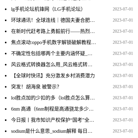
lg手机论坛机锋网（LG手机论坛）
2023-07-01
环球通讯！全球连线｜德国夫妻合肥安家：把家乡味道带到中国来
2023-07-01
在新时代赶考路上勇毅前行——热烈庆祝中国共产党成立102周年 世界热闻
2023-07-01
焦点滚动:oppo手机数字解锁破解教程_oppo手机数字密码破解
2023-07-01
不确定性包括哪两个主要内涵怀疑_不确定性包括哪两个主要内涵
2023-07-01
风云格式转换器怎么用_风云格式转换器
2023-07-01
【全球时快讯】充分激发乡村消费潜力
2023-07-01
突发！胡海泉 被警示？
2023-07-01
lol胜点加的少扣的多（lol胜点怎么算） 天天快资讯
2023-07-01
6nm 高通（6nm制程是高通骁龙多少）-当前关注
2023-07-01
今日报丨我市知识产权保护“国考”全省第一
2023-07-01
sodium是什么意思_sodium解释 每日速递
2023-07-01